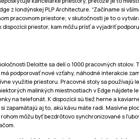
neposkytuje kancelárke priestory, pretože je to miesto
Edge z londýnskej PLP Architecture. “Začíname si vším
tnom pracovnom priestore; v skutočnosti je to o vytvá
 k dispozícii priestor, kam môžu prísť a vyjadriť pod
oločnosti Deloitte sa delí o 1000 pracovných stolov.
a má podporovať nové vzťahy, náhodné interakcie za
ívne využitie priestoru. Pracovné stoly sa používajú le
iektorých malinkých miestnostiach v Edge nájdete le
nky na telefonát. K dispozícii sú tiež herne a kaviarn
é si zapamätajú aj to, akú kávu máte radi. Masívne pl
 rohom môžu byť bezdrôtovo synchronizované s ľub
tačom.