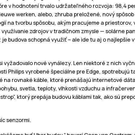
óre v hodnotení trvalo udržateľného rozvoja: 98,4 p
nieuwe werken, alebo, zhruba preložené, nový spôsob p
ií na tvorbu spôsobu, akým pracujeme a priestorov, 
e využívanie zdrojov v tradičnom zmysle — solárne pan
 je budova schopná využiť – ale ide tu aj o najlepšie v
i vyžadovalo nové vynálezy. Len niektoré z nich vyč
ti Philips vyrobené špeciálne pre Edge, spotrebujú ta
é na rovnaké káble, ktoré prenášajú internetové dáta
ohybu, svetla, teploty, vlhkosti vzduchu a infračerve
y strop”, ktorý prepája budovu káblami tak, ako sú pre
síc senzormi.
okážeme byť Uber budov,” hovorí Coen van Oostrom, 