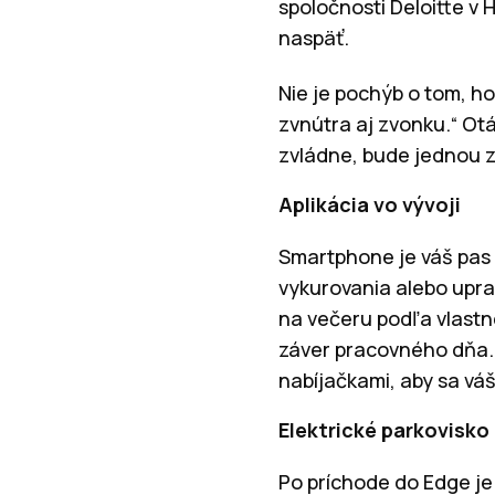
spoločnosti Deloitte v 
naspäť.
Nie je pochýb o tom, h
zvnútra aj zvonku.“ Otá
zvládne, bude jednou z
Aplikácia vo vývoji
Smartphone je váš pas 
vykurovania alebo upr
na večeru podľa vlastn
záver pracovného dňa.
nabíjačkami, aby sa váš
Elektrické parkovisko 
Po príchode do Edge j