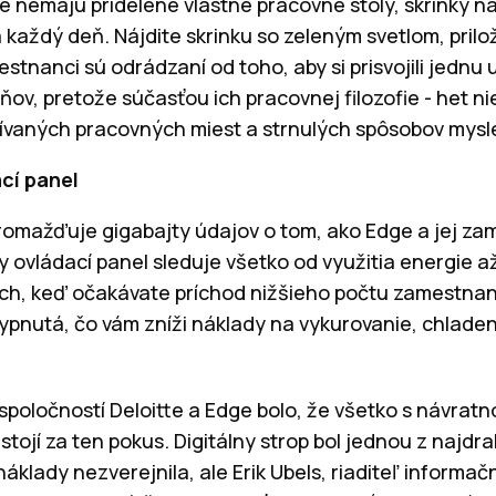
e nemajú pridelené vlastné pracovné stoly, skrinky n
 každý deň. Nájdite skrinku so zeleným svetlom, prilo
stnanci sú odrádzaní od toho, aby si prisvojili jednu
ňov, pretože súčasťou ich pracovnej filozofie - het n
užívaných pracovných miest a strnulých spôsobov mysl
cí panel
romažďuje gigabajty údajov o tom, ako Edge a jej za
 ovládací panel sleduje všetko od využitia energie a
och, keď očakávate príchod nižšieho počtu zamestnan
pnutá, čo vám zníži náklady na vykurovanie, chladeni
poločností Deloitte a Edge bolo, že všetko s návratno
tojí za ten pokus. Digitálny strop bol jednou z najdra
náklady nezverejnila, ale Erik Ubels, riaditeľ inform