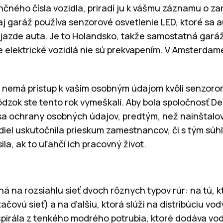
nčného čísla vozidla, priradí ju k vášmu záznamu o z
j garáž používa senzorové osvetlenie LED, ktoré sa au
ýjazde auta. Je to Holandsko, takže samostatná garáž
e elektrické vozidlá nie sú prekvapením. V Amsterdam
f nemá prístup k vašim osobným údajom kvôli senzor
dzok ste tento rok vymeškali. Aby bola spoločnosť Delo
sa ochrany osobných údajov, predtým, než nainštalo
diel uskutočnila prieskum zamestnancov, či s tým súhl
la, ak to uľahčí ich pracovný život.
á na rozsiahlu sieť dvoch rôznych typov rúr: na tú, 
ačovú sieť) a na ďalšiu, ktorá slúži na distribúciu vo
špirála z tenkého modrého potrubia, ktoré dodáva vo