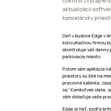
cukru si zvyčajne d
aktualizácii softvé
kancelársky priest
Deň v budove Edge v A
konzultačnou firmou bud
skontroluje váš denný 
parkovacie miesto.
Potom vám aplikácia ná
priestory sú šité na m
pracovná kabínka, zasa
sa.” Kamkoľvek idete, 
vám dolaďuje vaše pra
Edge je tiež, podľa br