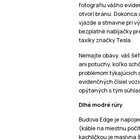
fotografiu vášho evide
otvorí bránu. Dokonca a
vjazde a stmavne pri v
bezplatné nabíjačky pr
taxíky značky Tesla.
Nemajte obavy, váš šé
ani potuchy, koľko schô
problémom týkajúcich 
evidenčných čísiel vozi
opýtaných s tým súhlasi
Dlhé modré rúry
Budova Edge je napojen
(káble na miestnu počít
kachličkou je masívna 