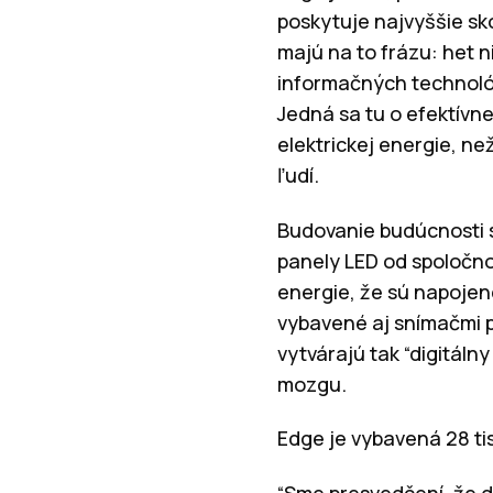
poskytuje najvyššie sk
majú na to frázu: het 
informačných technológ
Jedná sa tu o efektívn
elektrickej energie, než
ľudí.
Budovanie budúcnosti s
panely LED od spoločnos
energie, že sú napojen
vybavené aj snímačmi p
vytvárajú tak “digitáln
mozgu.
Edge je vybavená 28 ti
“Sme presvedčení, že d