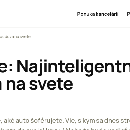
Ponuka kancelárií
P
a budova na svete
: Najinteligentn
 na svete
e, aké auto šoférujete. Vie, s kým sa dnes st