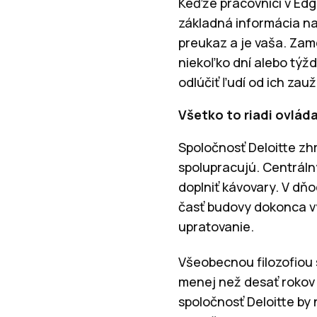
Keďže pracovníci v Edg
základná informácia na
preukaz a je vaša. Zame
niekoľko dní alebo týžd
odlúčiť ľudí od ich za
Všetko to riadi ovláda
Spoločnosť Deloitte zh
spolupracujú. Centrálny
doplniť kávovary. V dň
časť budovy dokonca vy
upratovanie.
Všeobecnou filozofiou s
menej než desať rokov s
spoločnosť Deloitte by 