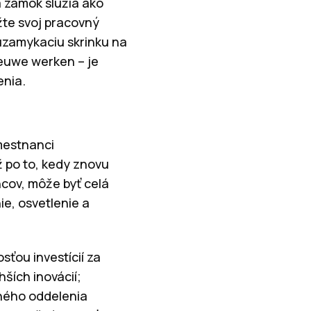
a zámok slúžia ako
žte svoj pracovný
 uzamykaciu skrinku na
ieuwe werken – je
enia.
mestnanci
ž po to, kedy znovu
cov, môže byť celá
e, osvetlenie a
sťou investícií za
hších inovácií;
ačného oddelenia