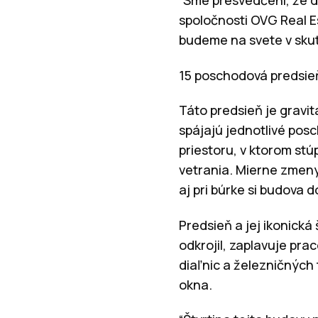
spoločnosti OVG Real E
budeme na svete v skut
15 poschodová predsie
Táto predsieň je gravi
spájajú jednotlivé po
priestoru, v ktorom st
vetrania. Mierne zmeny
aj pri búrke si budova
Predsieň a jej ikonická
odkrojil, zaplavuje pr
diaľnic a železničných
okna.