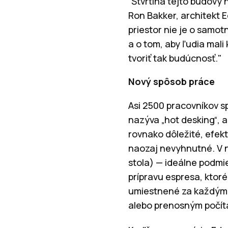
“Štvrtina tejto budovy 
Ron Bakker, architekt 
priestor nie je o samo
a o tom, aby ľudia mali
tvoriť tak budúcnosť."
Nový spôsob práce
Asi 2500 pracovníkov sp
nazýva „hot desking“, 
rovnako dôležité, efekt
naozaj nevyhnutné. V n
stola) — ideálne podmie
prípravu espresa, ktor
umiestnené za každým
alebo prenosným počí