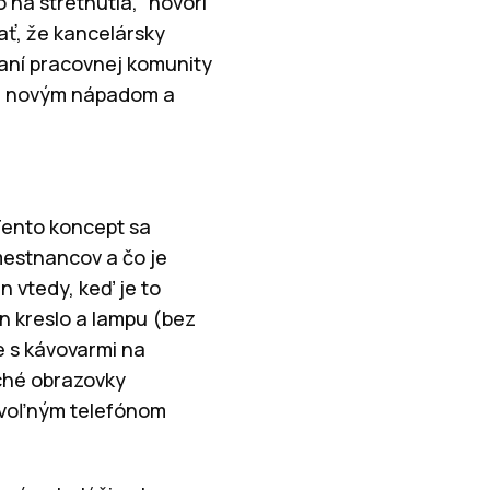
 na stretnutia,” hovorí
ať, že kancelársky
raní pracovnej komunity
poru novým nápadom a
 Tento koncept sa
mestnancov a čo je
n vtedy, keď je to
n kreslo a lampu (bez
e s kávovarmi na
oché obrazovky
ovoľným telefónom