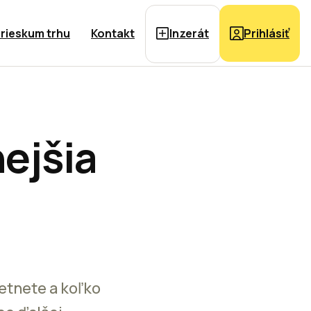
rieskum trhu
Kontakt
Inzerát
Prihlásiť
ejšia
retnete a koľko