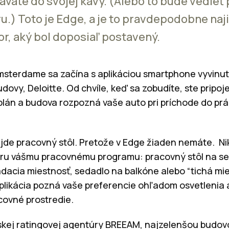
ávate do svojej kávy. (Alebo to bude vedieť 
ru.) Toto je Edge, a je to pravdepodobne naj
or, aký bol doposiaľ postavený.
msterdame sa začína s aplikáciou smartphone vyvinu
ovy, Deloitte. Od chvíle, keď sa zobudíte, ste pripoje
plán a budova rozpozná vaše auto pri príchode do pr
jde pracovný stôl. Pretože v Edge žiaden nemáte. N
ieru vášmu pracovnému programu: pracovný stôl na se
dacia miestnosť, sedadlo na balkóne alebo “tichá mi
aplikácia pozná vaše preferencie ohľadom osvetlenia a
covné prostredie.
itskej ratingovej agentúry BREEAM, najzelenšou budovo