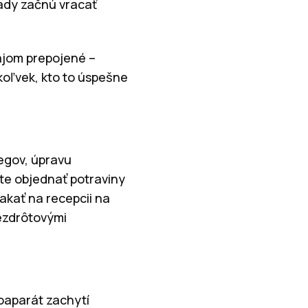
lady začnú vracať
ájom prepojené –
okoľvek, kto to úspešne
egov, úpravu
te objednať potraviny
akať na recepcii na
ezdrôtovými
oaparát zachytí