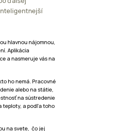
po ďalšej
inteligentnejší
tou hlavnou nájomnou,
ní. Aplikácia
áce a nasmeruje vás na
ikto ho nemá. Pracovné
denie alebo na státie,
estnosť na sústredenie
 teploty, a podľa toho
u na svete, čo jej