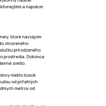
ektívnejšími a napokon
nely, ktoré navzájom
 do otvoreného
a slučku prirodzeného
ho prostredia. Dokonca
denné svetlo.
udovy niekto kúsok
ulisu od priľahlých
iedmych metrov od