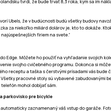
Holandsku tvrdí, že bude trvať 8,3 roka, kým sa im nák
ovorí Ubels, že v budúcnosti budú všetky budovy navz
zka za niekoľko miliárd dolárov je, kto to dokáže. Kt
 najúspešnejších firiem na svete.”
do Edge. Môžete ho použiť na vyhľadanie svojich kol
avenie svojho cvičebného programu. Dokonca si môže
ého receptu a taška s čerstvými prísadami vás bude č
 Všetky pracovné stoly sú vybavené zabudovanými b
 telefón mohol dobíjať sám.
a parkovisko pre bicykle
e automaticky zaznamenaný váš vstup do garáže. Fot