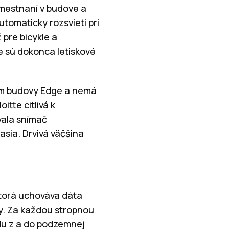
amestnaní v budove a
tomaticky rozsvieti pri
 pre bicykle a
e sú dokonca letiskové
om budovy Edge a nemá
itte citlivá k
vala snímač
asia. Drvivá väčšina
ktorá uchováva dáta
dy. Za každou stropnou
du z a do podzemnej