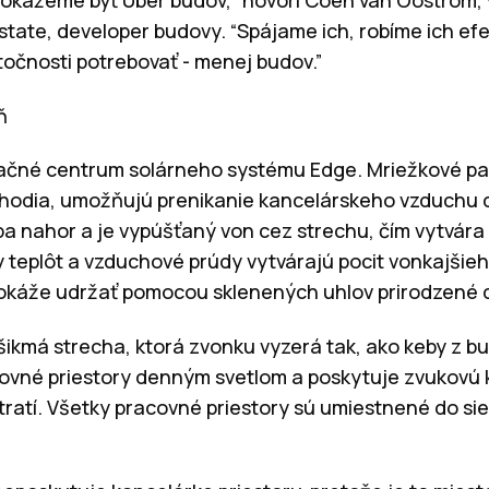
state, developer budovy. “Spájame ich, robíme ich ef
očnosti potrebovať - menej budov.”
ň
tačné centrum solárneho systému Edge. Mriežkové pa
schodia, umožňujú prenikanie kancelárskeho vzduchu
úpa nahor a je vypúšťaný von cez strechu, čím vytvár
 teplôt a vzduchové prúdy vytvárajú pocit vonkajšie
 dokáže udržať pomocou sklenených uhlov prirodzené 
 šikmá strecha, ktorá zvonku vyzerá tak, ako keby z b
acovné priestory denným svetlom a poskytuje zvukovú k
 tratí. Všetky pracovné priestory sú umiestnené do s