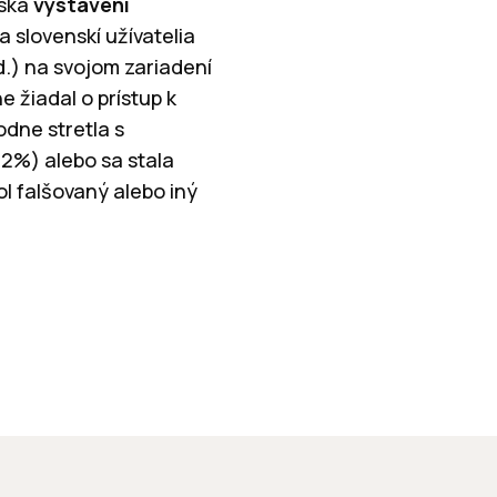
nska
vystavení
a slovenskí užívatelia
d.) na svojom zariadení
 žiadal o prístup k
odne stretla s
2%) alebo sa stala
l falšovaný alebo iný