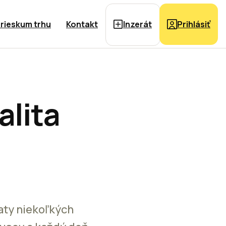
rieskum trhu
Kontakt
Inzerát
Prihlásiť
alita
aty niekoľkých