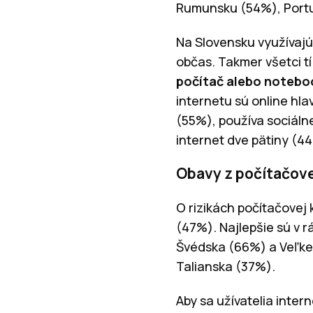
Rumunsku (54%), Portu
Na Slovensku využívajú
občas. Takmer všetci t
počítač alebo noteboo
internetu sú online hla
(55%), používa sociáln
internet dve pätiny (4
Obavy z počítačovej
O rizikách počítačovej
(47%). Najlepšie sú v 
Švédska (66%) a Veľkej
Talianska (37%).
Aby sa užívatelia inter