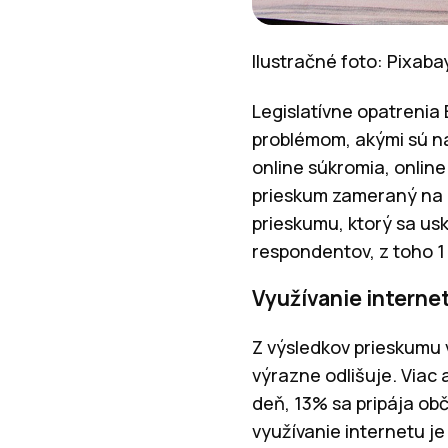
Ilustračné foto: Pixab
Legislatívne opatrenia 
problémom, akými sú na
online súkromia, online
prieskum zameraný na z
prieskumu, ktorý sa usk
respondentov, z toho 1
Využívanie interne
Z výsledkov prieskumu 
výrazne odlišuje. Viac 
deň, 13% sa pripája obč
využívanie internetu j