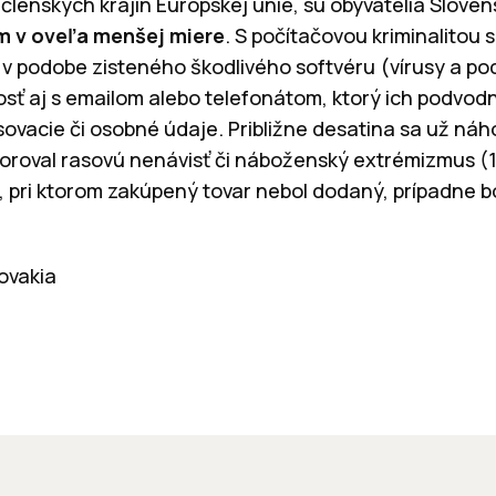
členských krajín Európskej únie, sú obyvatelia Slove
 v oveľa menšej miere
. S počítačovou kriminalitou s
e v podobe zisteného škodlivého softvéru (vírusy a po
ť aj s emailom alebo telefonátom, ktorý ich podvodne
sovacie či osobné údaje. Približne desatina sa už náh
oroval rasovú nenávisť či náboženský extrémizmus (1
 pri ktorom zakúpený tovar nebol dodaný, prípadne bo
ovakia