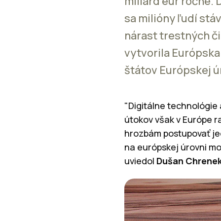
miliárd eur ročne.
sa milióny ľudí stá
nárast trestných č
vytvorila Európska
štátov Európskej ún
"Digitálne technológie
útokov však v Európe r
hrozbám postupovať jed
na európskej úrovni mo
uviedol
Dušan Chrene