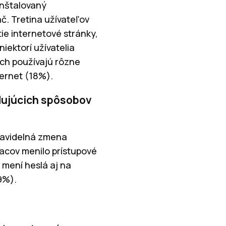
inštalovaný
ač. Tretina užívateľov
ie internetové stránky,
iektorí užívatelia
ach používajú rôzne
ernet (18%).
edujúcich spôsobov
pravidelná zmena
iacov menilo prístupové
 mení heslá aj na
9%).