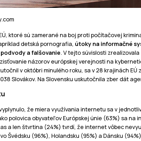
ay.com
EÚ, ktoré sú zamerané na boj proti počítačovej krimin
príklad detská pornografia,
útoky na informačné s
podvody a falšovanie
. V tejto súvislosti zrealizoval
isťovanie názorov európskej verejnosti na kybernet
utočnil v októbri minulého roku, sa v 28 krajinách EÚ 
 038 Slovákov. Na Slovensku uskutočnila zber dát age
tu
vyplynulo, že miera využívania internetu sa v jednotl
ako polovica obyvateľov Európskej únie (63%) sa na i
as a len štvrtina (24%) tvrdí, že internet vôbec nevy
e vo Švédsku (96%), Holandsku (95%) a Dánsku (94%).