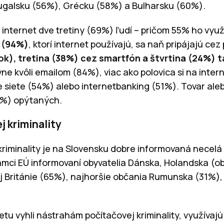
galsku (56%), Grécku (58%) a Bulharsku (60%).
 internet dve tretiny (69%) ľudí – pričom 55% ho vyu
í
(94%)
, ktorí internet používajú, sa naň pripájajú cez 
k), tretina (38%) cez smartfón a štvrtina (24%) t
vne kvôli emailom (84%), viac ako polovica si na inter
e siete (54%) alebo internetbanking (51%). Tovar ale
4%) opýtaných.
 kriminality
 kriminality je na Slovensku dobre informovaná necel
rámci EÚ informovaní obyvatelia Dánska, Holandska (ob
 Británie (65%), najhoršie občania Rumunska (31%),
netu vyhli nástrahám počítačovej kriminality, využíva