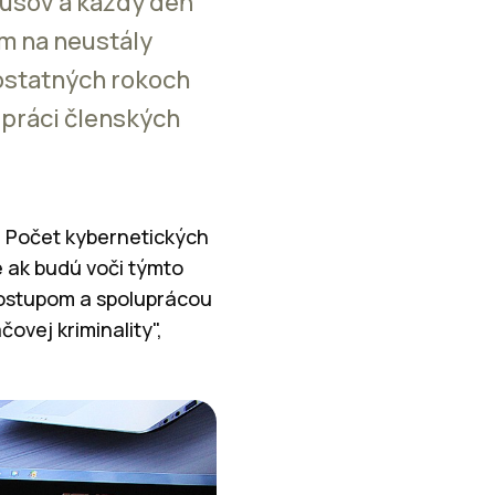
rusov a každý deň
om na neustály
 ostatných rokoch
upráci členských
y. Počet kybernetických
e ak budú voči týmto
postupom a spoluprácou
vej kriminality",
u.