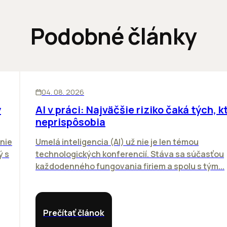
Podobné články
ĽUDIA
INOVÁCIE
04. 08. 2026
y
AI v práci: Najväčšie riziko čaká tých, kt
neprispôsobia
nie
Umelá inteligencia (AI) už nie je len témou
ý s
technologických konferencií. Stáva sa súčasťou
každodenného fungovania firiem a spolu s tým...
Prečítať článok