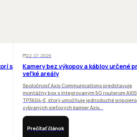
SKLADY
INOVÁCIE
22. 07. 2026
orí sa
Kamery bez výkopov a káblov určené p
veľké areály
Spoločnosť Axis Communications predstavuje
montážny box s integrovaným 5G routerom AXIS
TP3604-E, ktorý umožňuje jednoduché pripojeni
vybraných sieťových kamier Axis...
Prečítať článok