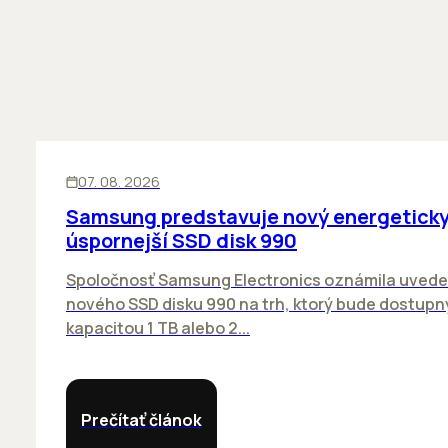
INOVÁCIE
07. 08. 2026
Samsung predstavuje nový energetick
úspornejší SSD disk 990
Spoločnosť Samsung Electronics oznámila uvede
nového SSD disku 990 na trh, ktorý bude dostupn
kapacitou 1 TB alebo 2...
Prečítať článok