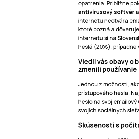
opatrenia. Približne po
antivírusový softvér
a
internetu neotvára ema
ktoré pozná a dôveruje 
internetu si na Sloven
heslá (20%), prípadne 
Viedli vás obavy o
zmenili používanie
Jednou z možností, ako
prístupového hesla. Na
heslo na svoj emailový 
svojich sociálnych sie
Skúsenosti s počít