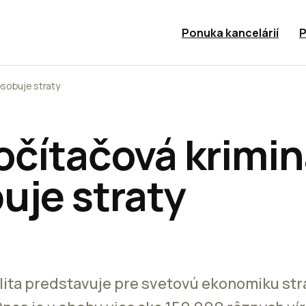
Ponuka kancelárií
P
ôsobuje straty
očítačová krimin
uje straty
lita predstavuje pre svetovú ekonomiku str