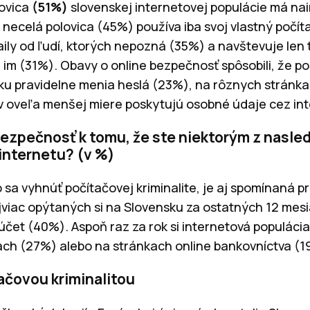
lovica
(51%)
slovenskej internetovej populácie má na
 necelá polovica (45%) používa iba svoj vlastný počít
ily od ľudí, ktorých nepozná (35%) a navštevuje len t
im (31%). Obavy o online bezpečnosť spôsobili, že pon
sku pravidelne menia heslá (23%), na rôznych stránk
v oveľa menšej miere poskytujú osobné údaje cez int
 bezpečnosť k tomu, že ste niektorým z nasl
 internetu? (v %)
 sa vyhnúť počítačovej kriminalite, je aj spomínaná 
jviac opýtaných si na Slovensku za ostatných 12 mes
účet (40%). Aspoň raz za rok si internetová populácia
ťach (27%) alebo na stránkach online bankovníctva (1
ačovou kriminalitou