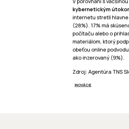
V porovnaní s väčšinou 
kybernetickým útokom
internetu stretli hlavn
(28%). 17% má skúsenos
počítaču alebo o prihla
materiálom, ktorý podp
obeťou online podvodu,
ako inzerovaný (9%).
Zdroj: Agentúra TNS Sl
INOVÁCIE