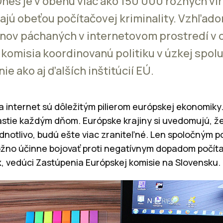
 Dnes je v obehu viac ako 150 000 rôznych ví
vajú obeťou počítačovej kriminality. Vzhľad
inov páchaných v internetovom prostredí v
 komisia koordinovanú politiku v úzkej spol
ie ako aj ďalších inštitúcií EÚ.
 a internet sú dôležitým pilierom európskej ekonomik
astie každým dňom. Európske krajiny si uvedomujú, ž
notlivo, budú ešte viac zraniteľné. Len spoločným 
žno účinne bojovať proti negatívnym dopadom počítačo
k
, vedúci Zastúpenia Európskej komisie na Slovensk