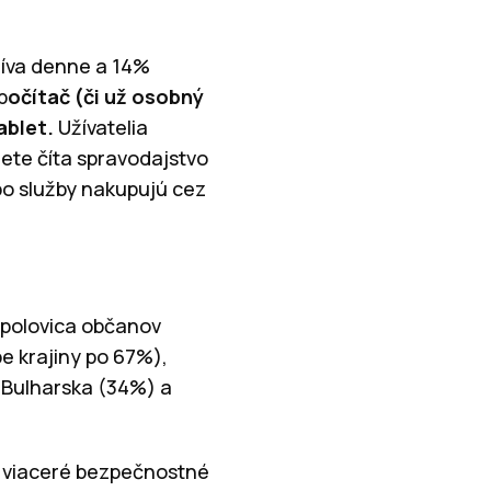
žíva denne a 14%
p
očítač (či už osobný
ablet.
Užívatelia
nete číta spravodajstvo
bo služby nakupujú cez
á polovica občanov
e krajiny po 67%),
 Bulharska (34%) a
jú viaceré bezpečnostné