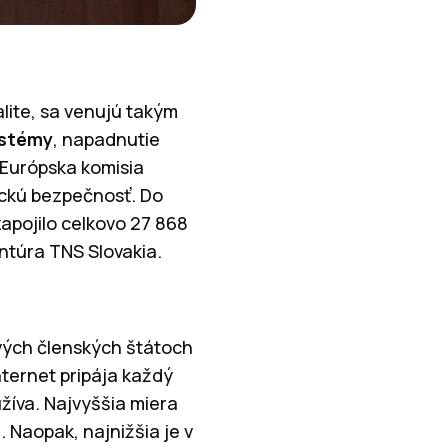
alite, sa venujú takým
ystémy
, napadnutie
a Európska komisia
ickú bezpečnosť. Do
zapojilo celkovo 27 868
ntúra TNS Slovakia.
ivých členských štátoch
nternet pripája každý
užíva. Najvyššia miera
 Naopak, najnižšia je v