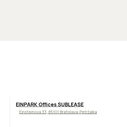
TOP
ODPORÚČAME
EINPARK Offices SUBLEASE
Einsteinova 33, 85101 Bratislava-Petržalka