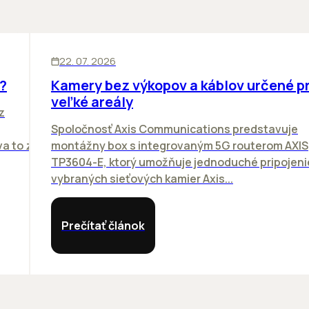
SKLADY
INOVÁCIE
22. 07. 2026
?
Kamery bez výkopov a káblov určené p
veľké areály
z
Spoločnosť Axis Communications predstavuje
va to z
montážny box s integrovaným 5G routerom AXIS
TP3604-E, ktorý umožňuje jednoduché pripojeni
vybraných sieťových kamier Axis...
Prečítať článok