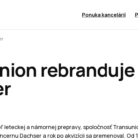
Ponuka kancelárií
P
er
nion rebranduje
er
ľ leteckej a námornej prepravy, spoločnosť Transunio
oncernu Dachser a rok po akvizícii sa premenoval. Od 