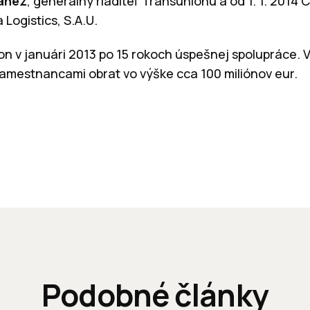
áñez
, generálny riaditeľ Transunionu a od 1. 1. 201
 Logistics, S.A.U.
n v januári 2013 po 15 rokoch úspešnej spolupráce. V
zamestnancami obrat vo výške cca 100 miliónov eur.
Podobné články