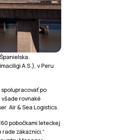
Španielska.
ciligi A.S.), v Peru
ú spolupracovať po
e všade rovnaké
r Air & Sea Logistics.
 160 pobočkami leteckej
m rade zákazníci,“