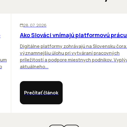
ĽUDIA
BIZNIS
28. 07. 2026
o
Ako Slováci vnímajú platformovú prácu
Digitálne platformy zohrávajú na Slovensku čora
významnejšiu úlohu pri vytváraní pracovných
rum
príležitostí a podpore miestnych podnikov. Vyplý
o
aktuálneho...
Prečítať článok