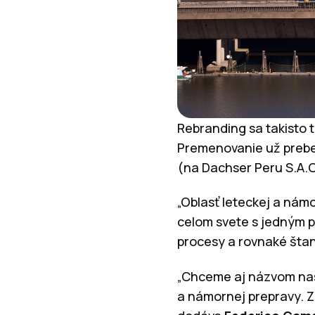
Rebranding sa takisto 
Premenovanie už prebeh
(na Dachser Peru S.A.C
„Oblasť leteckej a nám
celom svete s jedným p
procesy a rovnaké štan
„Chceme aj názvom naše
a námornej prepravy. Z 