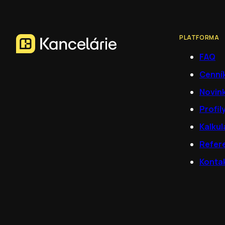
PLATFORMA
FAQ
Cenní
Novin
Profil
Kalkul
Refer
Konta