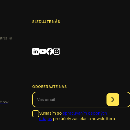
SLEDUJTE NÁS
etržalka
ODOBERAJTE NÁS
užinov
Súhlasím so
spracúvaním osobných
údajov
pre účely zasielania newslettera.