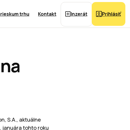
rieskum trhu
Kontakt
Inzerát
Prihlásiť
 na
n, S.A., aktuálne
1. januára tohto roku