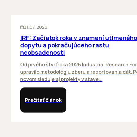
SKLADY
31. 07. 2026
IRF: Začiatok roka v znamení utlmenéh
dopytu a pokračujúceho rastu
neobsadenosti
Od prvého štvrťroka 2026 Industrial Research Fo
upravilo metodológiu zberu a reportovania dát. P
novom sleduje aj projekty v stave...
Prečítať článok