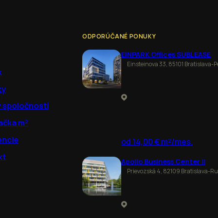
ODPORÚČANÉ PONUKY
EINPARK Offices SUBLEASE
Einsteinova 33, 85101 Bratislava-P
k
ky
y spoločností
ačka m²
encie
od 14,00 € m²/mes.
kt
Apollo Business Center II
Prievozská 4, 82109 Bratislava-R