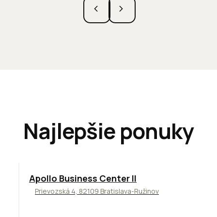
Najlepšie ponuky
TOP
NOVINKA
ODPORÚČAME
Apollo Business Center II
Prievozská 4, 82109 Bratislava-Ružinov