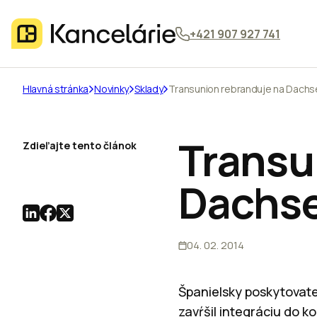
+421 907 927 741
Hlavná stránka
Novinky
Sklady
Transunion rebranduje na Dachs
Transu
Zdieľajte tento článok
Dachs
04. 02. 2014
Španielsky poskytovate
zavŕšil integráciu do k