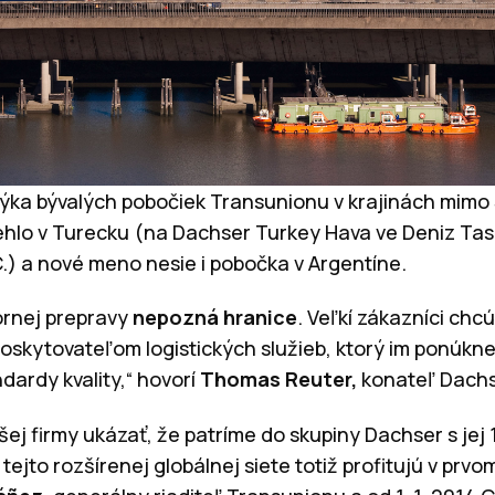
týka bývalých pobočiek Transunionu v krajinách mimo 
lo v Turecku (na Dachser Turkey Hava ve Deniz Tasima
.) a nové meno nesie i pobočka v Argentíne.
ornej prepravy
nepozná hranice
. Veľkí zákazníci chc
oskytovateľom logistických služieb, ktorý im ponúkn
dardy kvality,“ hovorí
Thomas Reuter,
konateľ Dachse
j firmy ukázať, že patríme do skupiny Dachser s jej
tejto rozšírenej globálnej siete totiž profitujú v prvo