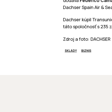
dodáva
Federico Cam
Dachser Spain Air & Sea
Dachser kúpil Transunio
táto spoločnosť s 235 
Zdroj a foto: DACHSER
SKLADY
BIZNIS