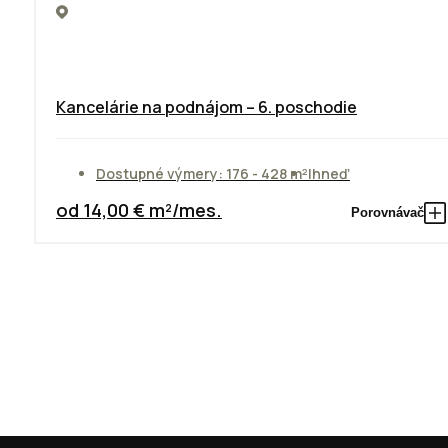
Kancelárie na podnájom – 6. poschodie
Dostupné výmery: 176 - 428 m²
Ihneď
od 14,00 € m²/mes.
Porovnávač