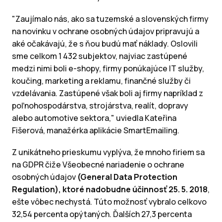
"Zaujímalo nás, ako sa tuzemské a slovenských firmy
na novinku v ochrane osobných údajov pripravujú a
aké očakávajú, že s ňou budú mať náklady.
Oslovili
sme celkom 1 432 subjektov, najviac zastúpené
medzi nimi boli e-shopy, firmy ponúkajúce IT služby,
koučing, marketing a reklamu, finančné služby či
vzdelávania.
Zastúpené však boli aj firmy napríklad z
poľnohospodárstva, strojárstva, realít, dopravy
alebo automotive sektora," uviedla Kateřina
Fišerová, manažérka aplikácie SmartEmailing.
Z unikátneho prieskumu vyplýva, že mnoho firiem sa
na GDPR čiže Všeobecné nariadenie o ochrane
osobných údajov
(General Data Protection
Regulation), ktoré nadobudne účinnosť 25. 5. 2018
,
ešte vôbec nechystá.
Túto možnosť vybralo celkovo
32,54 percenta opýtaných.
Ďalších 27,3 percenta