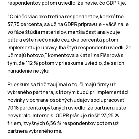
respondentov potom uviedlo, že nevie, čo GDPR je.
"O niečo viac ako tretina respondentov, konkrétne
37,75 percenta, sa už na GDPR pripravuje - väčšina je
vo fáze štúdia materiálov, menšia časť analyzuje
dáta a ešte niečo málo cez dve percentá potom
implementuje úpravy.
Iba štyri respondenti uviedli, že
už majú hotovo," komentovala Kateřina Fišerová s
tým, že 1,12 % potom v prieskume uviedlo, že sa ich
nariadenie netýka.
Prieskum sa tiež zaujímal o to, či majú firmy už
vybraného partnera, s ktorým budú pri implementácii
novinky v ochrane osobných údajov spolupracovať.
70,18 percenta opýtaných uviedlo, že partnera ešte
nevybralo.
Interne si GDPR plánuje riešiť 23,25 %
firiem, zvyšných 6,56 % respondentov potom už
partnera vybraného má.