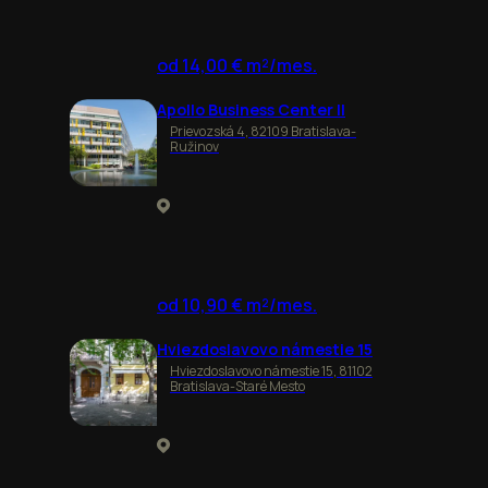
od 14,00 € m²/mes.
Apollo Business Center II
Prievozská 4, 82109 Bratislava-
Ružinov
od 10,90 € m²/mes.
Hviezdoslavovo námestie 15
Hviezdoslavovo námestie 15, 81102
Bratislava-Staré Mesto