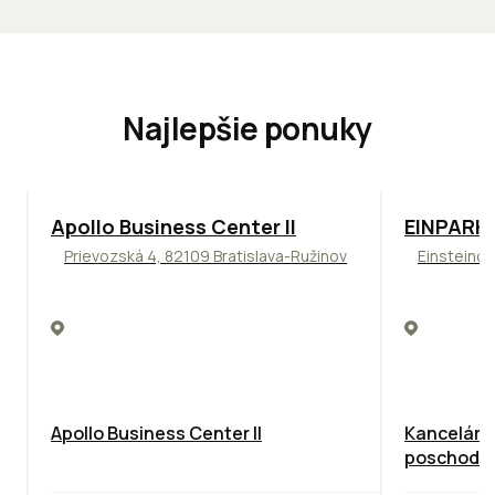
Najlepšie ponuky
TOP
NOVINKA
ODPORÚČAME
TOP
ODPO
Apollo Business Center II
EINPARK 
Prievozská 4, 82109 Bratislava-Ružinov
Einsteinov
Apollo Business Center II
Kancelárie
poschodie