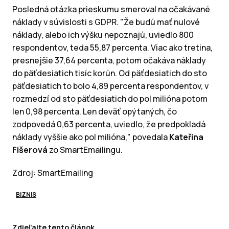
Posledná otázka prieskumu smeroval na očakávané
náklady v súvislosti s GDPR.
"Že budú mať nulové
náklady, alebo ich výšku nepoznajú, uviedlo 800
respondentov, teda 55,87 percenta.
Viac ako tretina,
presnejšie 37,64 percenta, potom očakáva náklady
do päťdesiatich tisíc korún.
Od päťdesiatich do sto
päťdesiatich to bolo 4,89 percenta respondentov, v
rozmedzí od sto päťdesiatich do pol milióna potom
len 0,98 percenta.
Len deväť opýtaných, čo
zodpovedá 0,63 percenta, uviedlo, že predpokladá
náklady vyššie ako pol milióna," povedala
Kateřina
Fišerová
zo SmartEmailingu.
Zdroj: SmartEmailing
BIZNIS
Zdieľajte tento článok