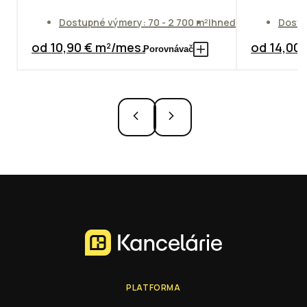
Dostupné výmery: 70 - 2 700 m²
Ihneď
Dostu
od 10,90 € m²/mes.
od 14,00
Porovnávač
PLATFORMA