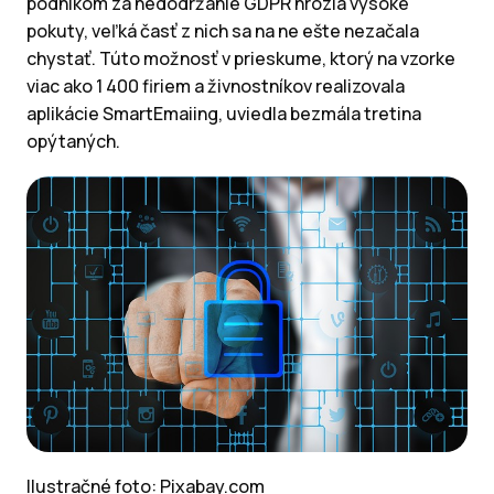
podnikom za nedodržanie GDPR hrozia vysoké
pokuty, veľká časť z nich sa na ne ešte nezačala
chystať.
Túto možnosť v prieskume, ktorý na vzorke
viac ako 1 400 firiem a živnostníkov realizovala
aplikácie SmartEmaiing, uviedla bezmála tretina
opýtaných.
Ilustračné foto: Pixabay.com