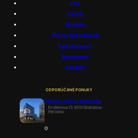
FAQ
Cenník
Novinky
Profily spoločností
Kalkulačka m²
Referencie
Kontakt
ODPORÚČANÉ PONUKY
EINPARK Offices SUBLEASE
Einsteinova 33, 85101 Bratislava-
Petržalka