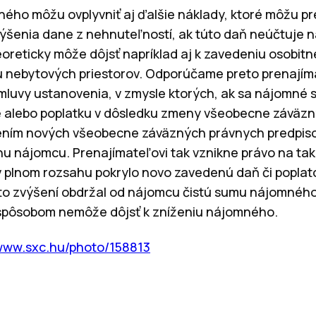
ho môžu ovplyvniť aj ďalšie náklady, ktoré môžu pr
výšenia dane z nehnuteľností, ak túto daň neúčtuje
oreticky môže dôjsť napríklad aj k zavedeniu osobitn
 nebytových priestorov. Odporúčame preto prenajím
zmluvy ustanovenia, v zmysle ktorých, ak sa nájomné
e alebo poplatku v dôsledku zmeny všeobecne záväz
ením nových všeobecne záväzných právnych predpisov
hu nájomcu. Prenajímateľovi tak vznikne právo na t
plnom rozsahu pokrylo novo zavedenú daň či poplato
to zvýšení obdržal od nájomcu čistú sumu nájomného
 spôsobom nemôže dôjsť k zníženiu nájomného.
/www.sxc.hu/photo/158813