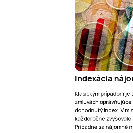
Indexácia náj
Klasickým prípadom je
zmluvách oprávňujúce p
dohodnutý index. V minu
každoročne zvyšovalo o
Prípadne sa nájomné na