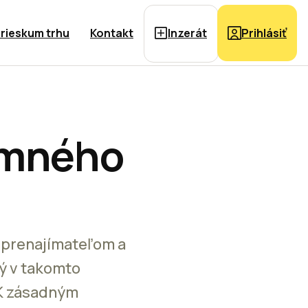
rieskum trhu
Kontakt
Inzerát
Prihlásiť
omného
 prenajímateľom a
ý v takomto
K zásadným