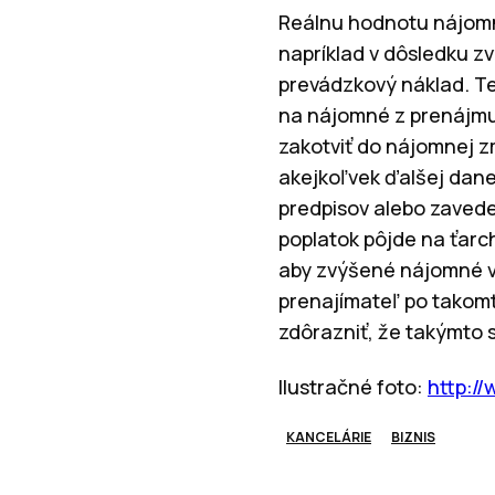
Reálnu hodnotu nájomné
napríklad v dôsledku z
prevádzkový náklad. Te
na nájomné z prenájmu
zakotviť do nájomnej 
akejkoľvek ďalšej dan
predpisov alebo zaved
poplatok pôjde na ťarc
aby zvýšené nájomné v 
prenajímateľ po takom
zdôrazniť, že takýmto
Ilustračné foto:
http:/
KANCELÁRIE
BIZNIS