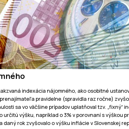
omného
 takzvaná indexácia nájomného, ako osobitné ustano
renajímateľa pravidelne (spravidla raz ročne) zvyš
losti sa vo väčšine prípadov uplatňoval tzv. „fixný“ 
 určitú výšku, napríklad o 3% v porovnaní s výškou p
 daný rok zvyšovalo o výšku inflácie v Slovenskej rep