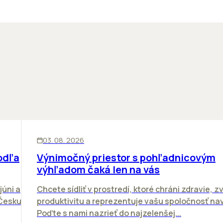
KANCELÁRIE
03. 08. 2026
odľa
Výnimočný priestor s pohľadnicovým
výhľadom čaká len na vás
júni a
Chcete sídliť v prostredí, ktoré chráni zdravie, z
 Česku.
produktivitu a reprezentuje vašu spoločnosť n
Poďte s nami nazrieť do najzelenšej...