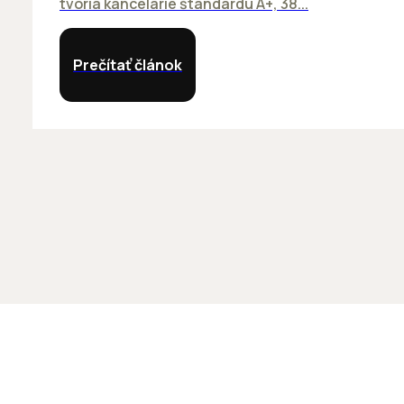
tvoria kancelárie štandardu A+, 38...
Prečítať článok