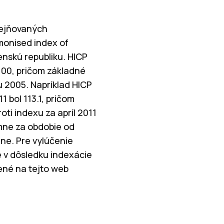
rejňovaných
monised index of
enskú republiku. HICP
100, pričom základné
u 2005. Napríklad HICP
1 bol 113.1, pričom
oti indexu za apríl 2011
mne za obdobie od
ne. Pre vylúčenie
 v dôsledku indexácie
nené na tejto web