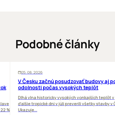
Podobné články
KANCELÁRIE
05. 08. 2026
V Česku začnú posudzovať budovy aj p
rok
odolnosti počas vysokých teplôt
Dlhá vlna historicky vysokých vonkajších teplôt v 
slave
ďalšie tropické dni v júli preverili všetky stavby v
o 22 %
Ukazuje...