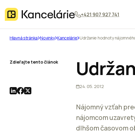
+421 907 927 741
Hlavná stránka
Novinky
Kancelárie
Udržanie hodnoty nájomnéh
Udržan
Zdieľajte tento článok
24. 05. 2012
Nájomný vzťah pre
nájomcom uzavretý 
dlhšom časovom ob