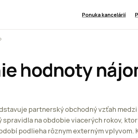
Ponuka kancelárií
P
o
ie hodnoty náj
dstavuje partnerský obchodný vzťah medzi
spravidla na obdobie viacerých rokov, ktor
dobí podlieha rôznym externým vplyvom. 