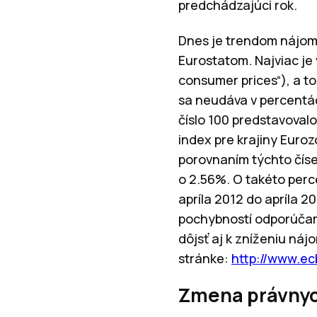
predchádzajúci rok.
Dnes je trendom nájom
Eurostatom. Najviac je
consumer prices“), a to
sa neudáva v percentác
číslo 100 predstavoval
index pre krajiny Eurozó
porovnaním týchto čísel
o 2.56%. O takéto perc
apríla 2012 do apríla 
pochybností odporúčam
dôjsť aj k zníženiu náj
stránke:
http://www.ec
Zmena právnyc