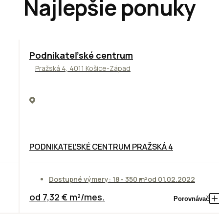
Najlepšie ponuky
ODPORÚČAME
Podnikateľské centrum
Pražská 4, 4011 Košice-Západ
PODNIKATEĽSKÉ CENTRUM PRAŽSKÁ 4
Dostupné výmery: 18 - 350 m²
od 01.02.2022
od 7,32 € m²/mes.
Porovnávač