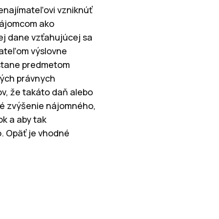
enajímateľovi vzniknúť
 nájomcom ako
ej dane vzťahujúcej sa
ateľom výslovne
 stane predmetom
ných právnych
, že takáto daň alebo
aké zvýšenie nájomného,
k a aby tak
. Opäť je vhodné