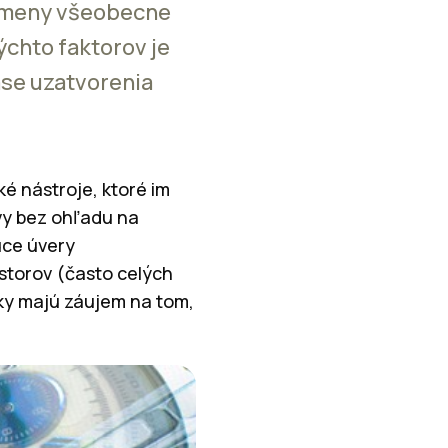
 zmeny všeobecne
chto faktorov je
ase uzatvorenia
é nástroje, ktoré im
vy bez ohľadu na
úce úvery
storov (často celých
ky majú záujem na tom,