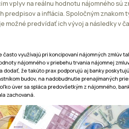
cim vplyv na reálnu hodnotu nájomného sú
 predpisov a inflácia. Spoločným znakom tý
 je možné predvídať ich vývoj a následky v č
 často využívajú pri koncipovaní nájomných zmlúv tak
odnoty nájomného v priebehu trvania nájomnej zmlu
ba dodať, že takúto prax podporujú aj banky poskytuj
astníkom budov, na nadobudnutie prenajímaných prie
oľko úver sa spláca predovšetkým z nájomného, ban
ala zachovaná.