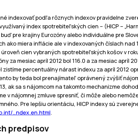
né indexovať podľa rôznych indexov pravidelne zve
 využívaný index spotrebiteľských cien – (HICP – „Har
 buď pre krajiny Eurozóny alebo individuálne pre Slov
h ako miera inflácie ale v indexovaných číslach nad 
o úroveň cien vybraných spotrebiteľských košov v rok
ny za mesiac apríl 2012 bol 116.0 a za mesiac apríl 201
 zistíme percentuálny nárast indexu za apríl 2012 opr
ento by teda bol prenajímateľ oprávnený zvýšiť nájo
2013, ak sa s nájomcom na takomto mechanizme dohod
e v nájomnej zmluve spresniť, či môže alebo nemôže
omného. Pre lepšiu orientáciu, HICP indexy sú zverej
b.int/…ndex.en.html
.
h predpisov