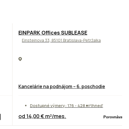
TOP
ODPORÚČAME
EINPARK Offices SUBLEASE
Einsteinova 33, 85101 Bratislava-Petržalka
Kancelárie na podnájom – 6. poschodie
Dostupné výmery: 176 - 428 m²
Ihneď
od 14,00 € m²/mes.
Porovnávač