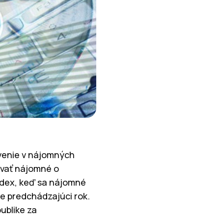
venie v nájomných
ovať nájomné o
index, keď sa nájomné
re predchádzajúci rok.
ublike za