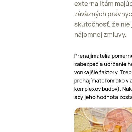
externalitám majú
záväzných právnych
skutočnosť, že nie
nájomnej zmluvy.
Prenajímatelia pomerne
zabezpečia udržanie h
vonkajšie faktory. Tre
prenajímateľom ako vl
komplexov budov). Nak
aby jeho hodnota zost