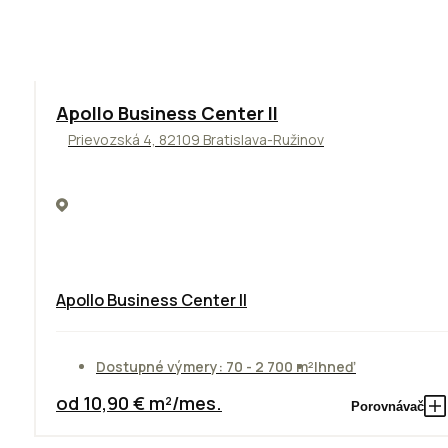
TOP
NOVINKA
ODPORÚČAME
Apollo Business Center II
Prievozská 4, 82109 Bratislava-Ružinov
Apollo Business Center II
Dostupné výmery: 70 - 2 700 m²
Ihneď
od 10,90 € m²/mes.
Porovnávač