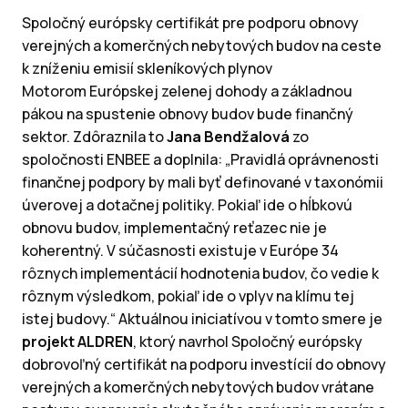
Spoločný európsky certifikát pre podporu obnovy
verejných a komerčných nebytových budov na ceste
k zníženiu emisií skleníkových plynov
Motorom Európskej zelenej dohody a základnou
pákou na spustenie obnovy budov bude finančný
sektor. Zdôraznila to
Jana Bendžalová
zo
spoločnosti ENBEE a doplnila: „Pravidlá oprávnenosti
finančnej podpory by mali byť definované v taxonómii
úverovej a dotačnej politiky. Pokiaľ ide o hĺbkovú
obnovu budov, implementačný reťazec nie je
koherentný. V súčasnosti existuje v Európe 34
rôznych implementácií hodnotenia budov, čo vedie k
rôznym výsledkom, pokiaľ ide o vplyv na klímu tej
istej budovy.“ Aktuálnou iniciatívou v tomto smere je
projekt ALDREN
, ktorý navrhol Spoločný európsky
dobrovoľný certifikát na podporu investícií do obnovy
verejných a komerčných nebytových budov vrátane