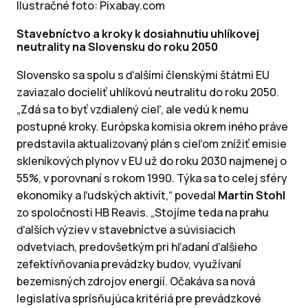
Ilustračné foto: Pixabay.com
Stavebníctvo a kroky k dosiahnutiu uhlíkovej
neutrality na Slovensku do roku 2050
Slovensko sa spolu s ďalšími členskými štátmi EU
zaviazalo docieliť uhlíkovú neutralitu do roku 2050.
„Zdá sa to byť vzdialený cieľ, ale vedú k nemu
postupné kroky. Európska komisia okrem iného práve
predstavila aktualizovaný plán s cieľom znížiť emisie
skleníkových plynov v EU už do roku 2030 najmenej o
55%, v porovnaní s rokom 1990. Týka sa to celej sféry
ekonomiky a ľudských aktivít,“ povedal
Martin Stohl
zo spoločnosti HB Reavis. „Stojíme teda na prahu
ďalších výziev v stavebníctve a súvisiacich
odvetviach, predovšetkým pri hľadaní ďalšieho
zefektívňovania prevádzky budov, využívaní
bezemisných zdrojov energií. Očakáva sa nová
legislatíva sprísňujúca kritériá pre prevádzkové