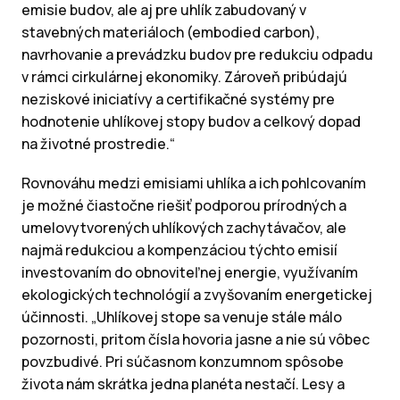
emisie budov, ale aj pre uhlík zabudovaný v
stavebných materiáloch (embodied carbon),
navrhovanie a prevádzku budov pre redukciu odpadu
v rámci cirkulárnej ekonomiky. Zároveň pribúdajú
neziskové iniciatívy a certifikačné systémy pre
hodnotenie uhlíkovej stopy budov a celkový dopad
na životné prostredie.“
Rovnováhu medzi emisiami uhlíka a ich pohlcovaním
je možné čiastočne riešiť podporou prírodných a
umelovytvorených uhlíkových zachytávačov, ale
najmä redukciou a kompenzáciou týchto emisií
investovaním do obnoviteľnej energie, využívaním
ekologických technológií a zvyšovaním energetickej
účinnosti. „Uhlíkovej stope sa venuje stále málo
pozornosti, pritom čísla hovoria jasne a nie sú vôbec
povzbudivé. Pri súčasnom konzumnom spôsobe
života nám skrátka jedna planéta nestačí. Lesy a