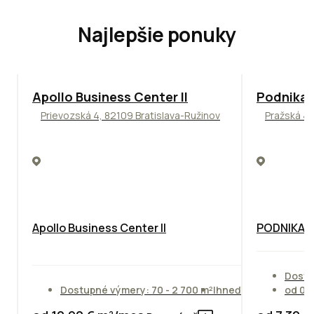
Najlepšie ponuky
TOP
NOVINKA
ODPORÚČAME
ODPORÚČAM
Apollo Business Center II
Podnikat
Prievozská 4, 82109 Bratislava-Ružinov
Pražská 4,
Apollo Business Center II
PODNIKAT
Dostu
Dostupné výmery: 70 - 2 700 m²
Ihneď
od 01