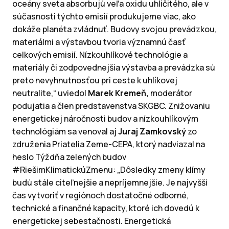
oceány sveta absorbujú veľa oxidu uhličitého, ale v
súčasnosti týchto emisií produkujeme viac, ako
dokáže planéta zvládnuť. Budovy svojou prevádzkou,
materiálmi a výstavbou tvoria významnú časť
celkových emisií. Nízkouhlíkové technológie a
materiály či zodpovednejšia výstavba a prevádzka sú
preto nevyhnutnosťou pri ceste k uhlíkovej
neutralite,“ uviedol
Marek Kremeň,
moderátor
podujatia a člen predstavenstva SKGBC. Znižovaniu
energetickej náročnosti budov a nízkouhlíkovým
technológiám sa venoval aj
Juraj Zamkovský
zo
združenia Priatelia Zeme-CEPA, ktorý nadviazal na
heslo Týždňa zelených budov
#RiešimKlimatickúZmenu: „Dôsledky zmeny klímy
budú stále citeľnejšie a nepríjemnejšie. Je najvyšší
čas vytvoriť v regiónoch dostatočné odborné,
technické a finančné kapacity, ktoré ich dovedú k
energetickej sebestačnosti. Energetická