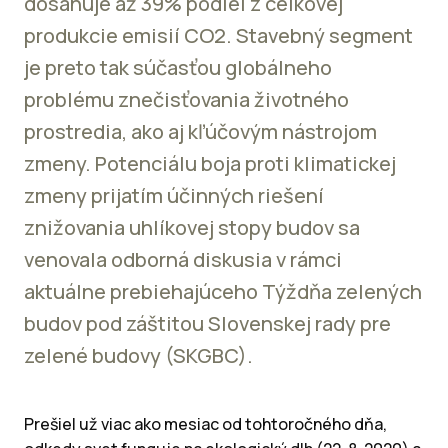
dosahuje až 39% podiel z celkovej
produkcie emisií CO2. Stavebný segment
je preto tak súčasťou globálneho
problému znečisťovania životného
prostredia, ako aj kľúčovým nástrojom
zmeny. Potenciálu boja proti klimatickej
zmeny prijatím účinných riešení
znižovania uhlíkovej stopy budov sa
venovala odborná diskusia v rámci
aktuálne prebiehajúceho Týždňa zelených
budov pod záštitou Slovenskej rady pre
zelené budovy (SKGBC).
Prešiel už viac ako mesiac od tohtoročného dňa,