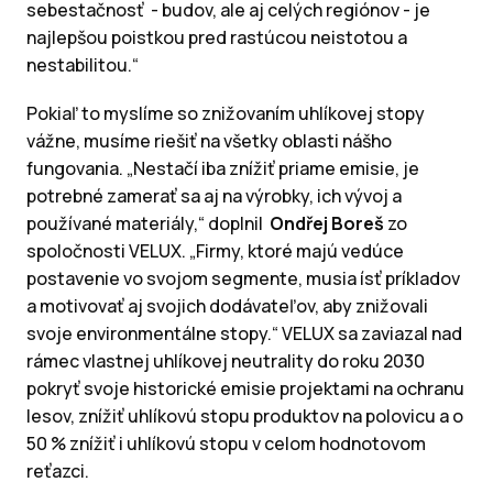
sebestačnosť - budov, ale aj celých regiónov - je
najlepšou poistkou pred rastúcou neistotou a
nestabilitou.“
Pokiaľ to myslíme so znižovaním uhlíkovej stopy
vážne, musíme riešiť na všetky oblasti nášho
fungovania. „Nestačí iba znížiť priame emisie, je
potrebné zamerať sa aj na výrobky, ich vývoj a
používané materiály,“ doplnil
Ondřej Boreš
zo
spoločnosti VELUX. „Firmy, ktoré majú vedúce
postavenie vo svojom segmente, musia ísť príkladov
a motivovať aj svojich dodávateľov, aby znižovali
svoje environmentálne stopy.“ VELUX sa zaviazal nad
rámec vlastnej uhlíkovej neutrality do roku 2030
pokryť svoje historické emisie projektami na ochranu
lesov, znížiť uhlíkovú stopu produktov na polovicu a o
50 % znížiť i uhlíkovú stopu v celom hodnotovom
reťazci.