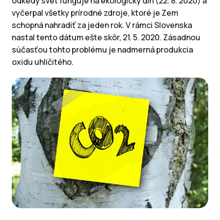
odkedy svet funguje na ekologický dlh (22. 8. 2020) a
vyčerpal všetky prírodné zdroje, ktoré je Zem
schopná nahradiť za jeden rok. V rámci Slovenska
nastal tento dátum ešte skôr, 21. 5. 2020. Zásadnou
súčasťou tohto problému je nadmerná produkcia
oxidu uhličitého.