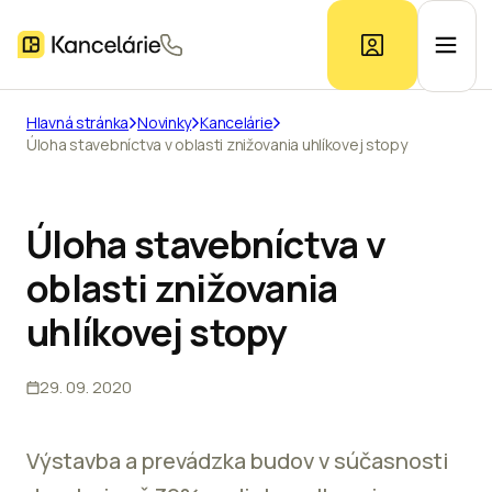
Hlavná stránka
Novinky
Kancelárie
Úloha stavebníctva v oblasti znižovania uhlíkovej stopy
Ponuka kancelárií
Prieskum trhu
Úloha stavebníctva v
oblasti znižovania
Kontakt
uhlíkovej stopy
29. 09. 2020
Inzerát
Výstavba a prevádzka budov v súčasnosti