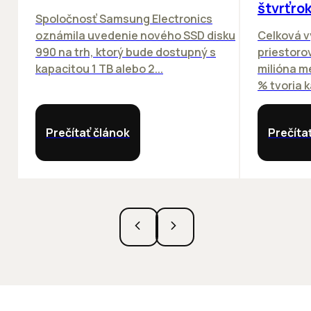
štvrťro
Spoločnosť Samsung Electronics
oznámila uvedenie nového SSD disku
Celková v
990 na trh, ktorý bude dostupný s
priestorov
kapacitou 1 TB alebo 2...
milióna m
% tvoria k
Prečítať článok
Prečíta