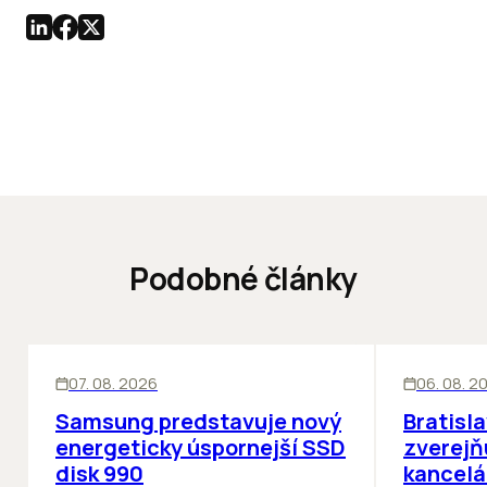
Podobné články
INOVÁCIE
KANCELÁRIE
07. 08. 2026
06. 08. 2
Samsung predstavuje nový
Bratisl
energeticky úspornejší SSD
zverejň
disk 990
kancelá