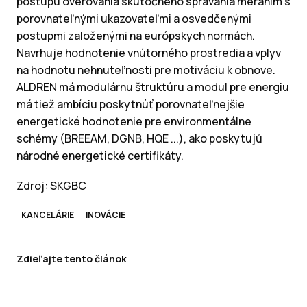
postupu overovania skutočného správania meraním s
porovnateľnými ukazovateľmi a osvedčenými
postupmi založenými na európskych normách.
Navrhuje hodnotenie vnútorného prostredia a vplyv
na hodnotu nehnuteľnosti pre motiváciu k obnove.
ALDREN má modulárnu štruktúru a modul pre energiu
má tiež ambíciu poskytnúť porovnateľnejšie
energetické hodnotenie pre environmentálne
schémy (BREEAM, DGNB, HQE ...), ako poskytujú
národné energetické certifikáty.
Zdroj: SKGBC
KANCELÁRIE
INOVÁCIE
Zdieľajte tento článok