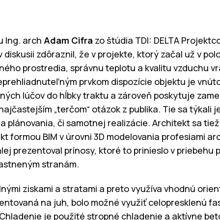
u Ing. arch
Adam Cifra
zo štúdia TDI: DELTA Projektco
diskusii zdôraznil, že v projekte, ktorý začal už v polo
ného prostredia, správnu teplotu a kvalitu vzduchu v
prehliadnuteľným prvkom dispozície objektu je vnúto
čných lúčov do hĺbky traktu a zároveň poskytuje za
 najčastejším „terčom“ otázok z publika. Tie sa týkali 
a plánovania, či samotnej realizácie. Architekt sa tiež
ekt formou BIM v úrovni 3D modelovania profesiami ar
alej prezentoval prínosy, ktoré to prinieslo v priebehu
častneným stranám.
lnými ziskami a stratami a preto využíva vhodnú orie
ientovaná na juh, bolo možné využiť celopresklenú fa
 Chladenie je použité stropné chladenie a aktívne bet