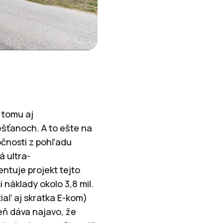
 tomu aj
ešťanoch. A to ešte na
očnosti z pohľadu
á ultra-
ntuje projekt tejto
 náklady okolo 3,8 mil.
iaľ aj skratka E-kom)
eň dáva najavo, že