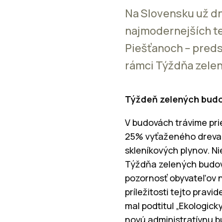
Na Slovensku už d
najmodernejších te
Piešťanoch – predst
rámci Týždňa zele
Týždeň zelených budo
V budovách trávime pri
25% vyťaženého dreva,
skleníkových plynov. Ni
Týždňa zelených budov 
pozornosť obyvateľov n
príležitosti tejto prav
mal podtitul „Ekologicky
novú administratívnu 