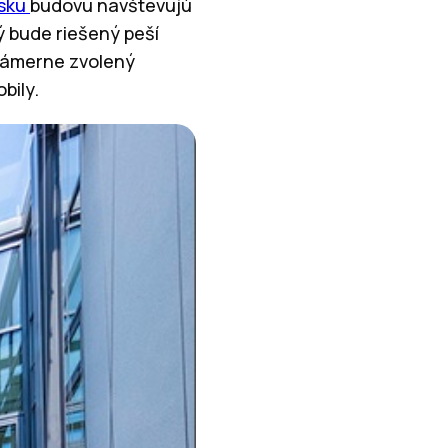
rsku
budovu navštevujú
ý bude riešený peší
 zámerne zvolený
bily.