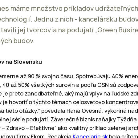
nes máme množstvo príkladov udržateľných
chnológií. Jednu z nich - kancelársku budo
avili jej tvorcovia na podujatí „Green Busin
ných budov.
v na Slovensku
emerne až 90 % svojho času. Spotrebúvajú 40% energi
 40 až 50% všetkých surovín a podľa OSN sú zodpove
e je preto zanedbateľné, aký majú vplyv na ľudské zdr
je hovoriť o týchto témach celosvetovo koncentrova
a tieto otázky,“ povedala Hana Ovesná, výkonná riad
idelnej série podujatí. Záverečné biznis raňajky Týždň
 – Zdravo – Efektívne“ ako kvalitný príklad zelenej arc
budovu firmy Ekom. Redakcia
Kancelarie.sk
bola prítom