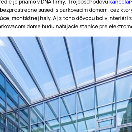
redie je priamo v DNA firmy. Trojposchodovú
kancelá
 a bezprostredne susedí s parkovacím domom, cez ktor
cej montážnej haly. Aj z toho dôvodu bol v interiéri
 parkovacom dome budú nabíjacie stanice pre elektromo