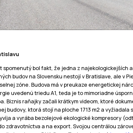
atislavu
 spomenutý bol fakt, že jedna z najekologickejších a
ch budov na Slovensku nestojí v Bratislave, ale v Pi
myselnej zóne. Budova má v preukaze energetickej nár
rgie uvedenú triedu A1, teda je to mimoriadne úsporn
a. Biznis raňajky začali krátkym videom, ktoré dokume
ej budovy, ktorá stojí na ploche 1713 m2 a vyžiadala si
yvíja a vyrába bezolejové ekologické kompresory (odt
 zdravotníctva a na export. Svojou centrálou zárov