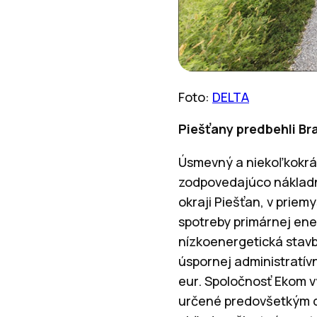
Foto:
DELTA
Piešťany predbehli Br
Úsmevný a niekoľkokrát
zodpovedajúco nákladný
okraji Piešťan, v prie
spotreby primárnej ene
nízkoenergetická stavb
úspornej administratívn
eur. Spoločnosť Ekom v
určené predovšetkým do