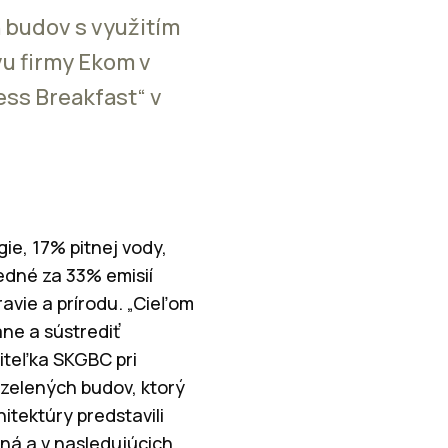
 budov s využitím
vu firmy Ekom v
ess Breakfast“ v
e, 17% pitnej vody,
dné za 33% emisií
avie a prírodu. „Cieľom
ne a sústrediť
iteľka SKGBC pri
a zelených budov, ktorý
hitektúry predstavili
ná a v nasledujúcich