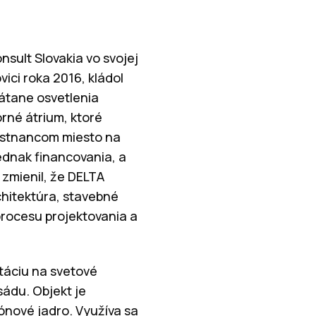
nsult Slovakia vo svojej
vici roka 2016, kládol
rátane osvetlenia
rné átrium, ktoré
mestnancom miesto na
jednak financovania, a
 zmienil, že DELTA
chitektúra, stavebné
 procesu projektovania a
ntáciu na svetové
sádu. Objekt je
ónové jadro. Využíva sa