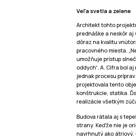
Veľa svetla a zelene
Architekt tohto projekt
prednáške a neskôr aj v 
dôraz na kvalitu vnútor
pracovného miesta. „Ne
umožňuje prístup slne
oddych“. A. Cifra bol aj
jednak procesu príprav 
projektovala tento obj
konštrukcie, statika. Ď
realizácie všetkým zú
Budova rátala aj s tepe
strany. Keďže nie je or
navrhnutý ako átriový.