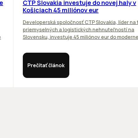
e
CTP Slovakia investuje do novej haly v
Košiciach 45 miliónov eur
Developerská spoločnosť CTP Slovakia, líder na 
priemyselných a logistických nehnuteľností na
e
Slovensku, investuje 45 miliónov eur do modernej 
Prečítať článok