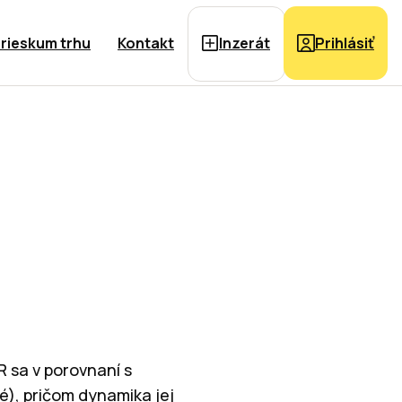
rieskum trhu
Kontakt
Inzerát
Prihlásiť
R sa v porovnaní s
), pričom dynamika jej