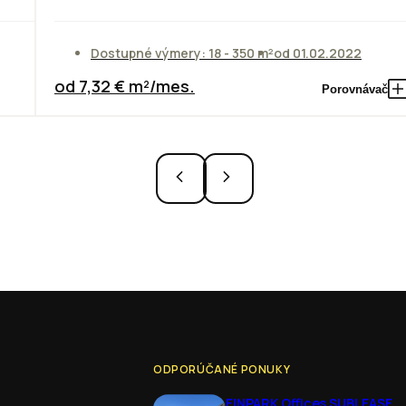
Dostupné výmery: 18 - 350 m²
od 01.02.2022
od 7,32 € m²/mes.
Porovnávač
ODPORÚČANÉ PONUKY
EINPARK Offices SUBLEASE