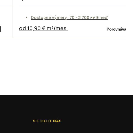
Dostupné výmery: 70 - 2 700 m²
Ihneď
od 10,90 € m²/mes.
Porovnávač
SLEDUJTE NÁS