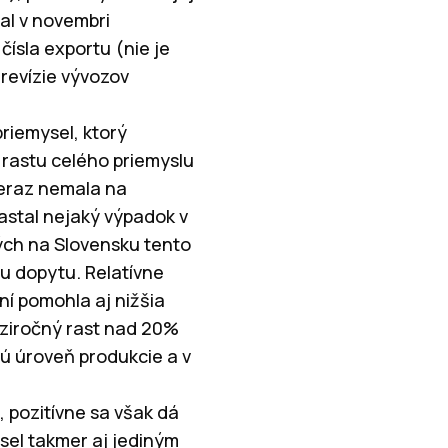
al v novembri
čísla exportu (nie je
revízie vývozov
riemysel, ktorý
rastu celého priemyslu
teraz nemala na
astal nejaký výpadok v
ých na Slovensku tento
u dopytu. Relatívne
ní pomohla aj nižšia
dziročný rast nad 20%
vú úroveň produkcie a v
 pozitívne sa však dá
ysel takmer aj jediným