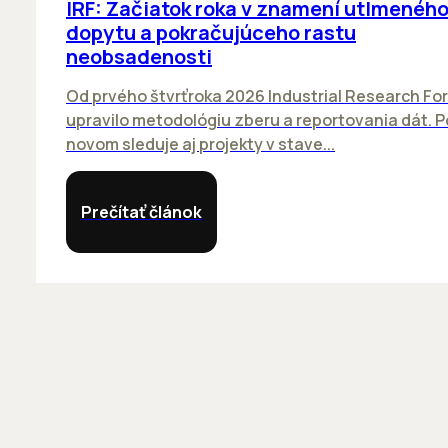
IRF: Začiatok roka v znamení utlmenéh
dopytu a pokračujúceho rastu
neobsadenosti
Od prvého štvrťroka 2026 Industrial Research Fo
upravilo metodológiu zberu a reportovania dát. P
novom sleduje aj projekty v stave...
Prečítať článok