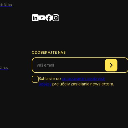
etržalka
ODOBERAJTE NÁS
užinov
Súhlasím so
spracúvaním osobných
údajov
pre účely zasielania newslettera.