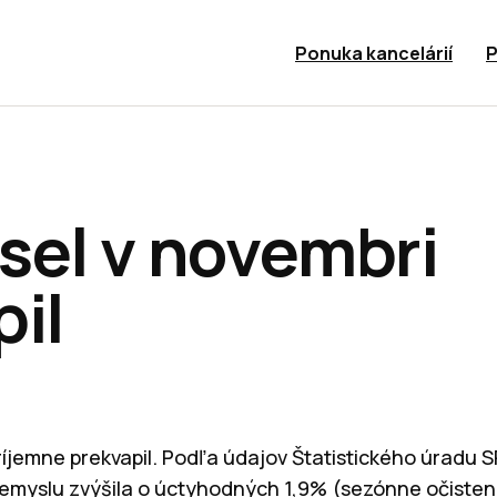
Ponuka kancelárií
P
sel v novembri
pil
íjemne prekvapil. Podľa údajov Štatistického úradu S
emyslu zvýšila o úctyhodných 1,9% (sezónne očistené