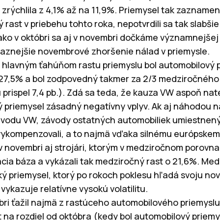
zrýchlila z 4,1% až na 11,9%. Priemysel tak zaznamen
rast v priebehu tohto roka, nepotvrdili sa tak slabšie 
ko v októbri sa aj v novembri dočkáme významnejšej 
aznejšie novembrové zhoršenie nálad v priemysle.
že hlavným ťahúňom rastu priemyslu bol automobilový p
 27,5% a bol zodpovedný takmer za 2/3 medziročného 
prispel 7,4 pb.). Zdá sa teda, že kauza VW aspoň na
 priemysel zásadný negatívny vplyv. Ak aj náhodou n
závodu VW, závody ostatných automobiliek umiestnen
vykompenzovali, a to najmä vďaka silnému európskem
v novembri aj strojári, ktorým v medziročnom porovna
ia báza a vykázali tak medziročný rast o 21,6%. Me
ký priemysel, ktorý po rokoch poklesu hľadá svoju no
ykazuje relatívne vysokú volatilitu.
bri ťažil najmä z rastúceho automobilového priemyslu,
st na rozdiel od októbra (kedy bol automobilový priem