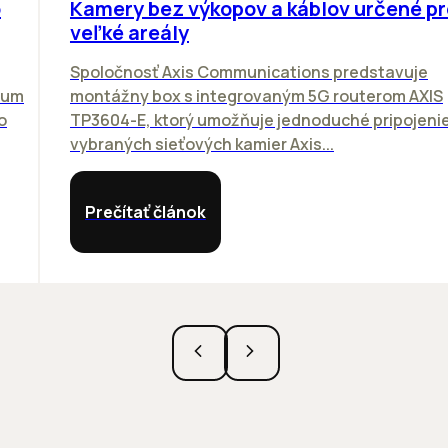
o
Kamery bez výkopov a káblov určené pr
veľké areály
Spoločnosť Axis Communications predstavuje
rum
montážny box s integrovaným 5G routerom AXIS
o
TP3604-E, ktorý umožňuje jednoduché pripojeni
vybraných sieťových kamier Axis...
Prečítať článok