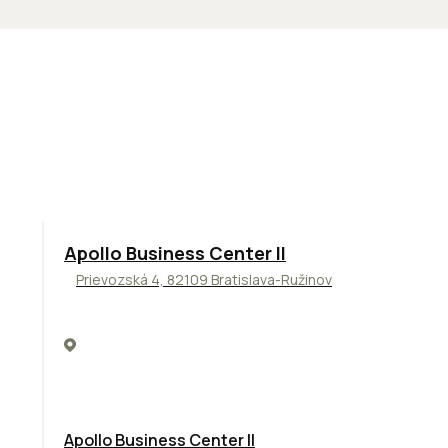
TOP
NOVINKA
ODPORÚČAME
Apollo Business Center II
Prievozská 4, 82109 Bratislava-Ružinov
Apollo Business Center II