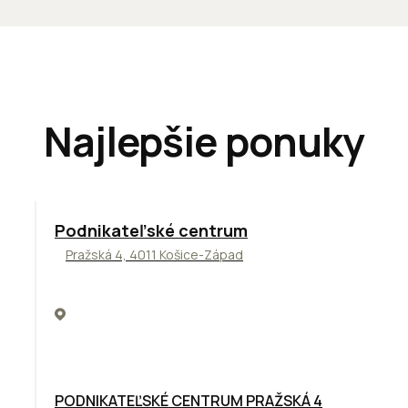
Najlepšie ponuky
ODPORÚČAME
Podnikateľské centrum
Pražská 4, 4011 Košice-Západ
PODNIKATEĽSKÉ CENTRUM PRAŽSKÁ 4