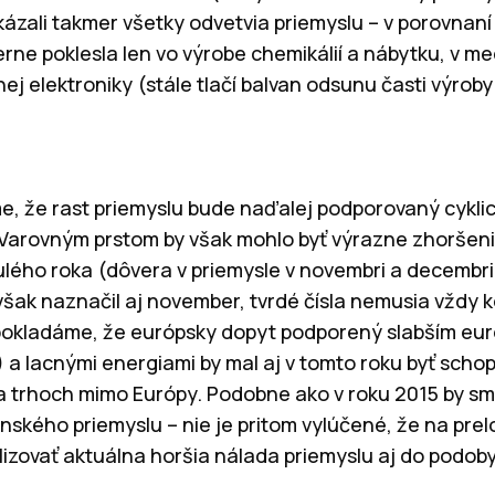
ázali takmer všetky odvetvia priemyslu – v porovnan
rne poklesla len vo výrobe chemikálií a nábytku, v 
ej elektroniky (stále tlačí balvan odsunu časti výrob
e, že rast priemyslu bude naďalej podporovaný cykli
Varovným prstom by však mohlo byť výrazne zhoršen
ulého roka (dôvera v priemysle v novembri a decembr
však naznačil aj november, tvrdé čísla nemusia vždy 
edpokladáme, že európsky dopyt podporený slabším e
 a lacnými energiami by mal aj v tomto roku byť sch
 trhoch mimo Európy. Podobne ako v roku 2015 by sm
enského priemyslu – nie je pritom vylúčené, že na pre
lizovať aktuálna horšia nálada priemyslu aj do podob