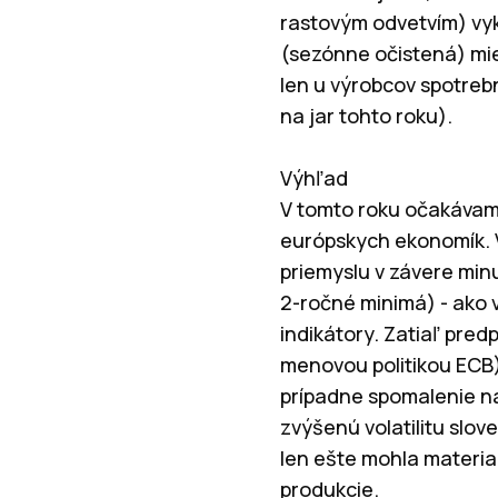
rastovým odvetvím) vyk
(sezónne očistená) mie
len u výrobcov spotrebn
na jar tohto roku).
Výhľad
V tomto roku očakávam
európskych ekonomík. 
priemyslu v závere min
2-ročné minimá) - ako 
indikátory. Zatiaľ pr
menovou politikou ECB)
prípadne spomalenie na
zvýšenú volatilitu slov
len ešte mohla materia
produkcie.