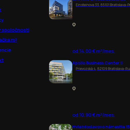
Einsteinova 33, 85101 Bratislava-P
k
ky
y spoločností
ačka m²
encie
od 14,00 € m²/mes.
kt
Apollo Business Center II
Prievozská 4, 82109 Bratislava-R
od 10,90 € m²/mes.
Hviezdoslavovo námestie 15