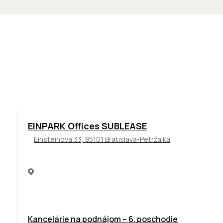
TOP
ODPORÚČAME
EINPARK Offices SUBLEASE
Einsteinova 33, 85101 Bratislava-Petržalka
Kancelárie na podnájom – 6. poschodie