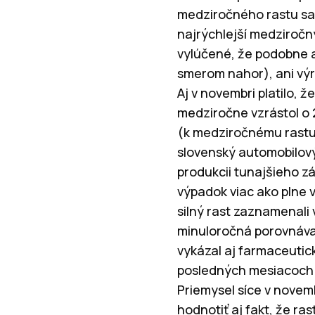
medziročného rastu sa 
najrýchlejší medziročný 
vylúčené, že podobne a
smerom nahor), ani výr
Aj v novembri platilo, 
medziročne vzrástol o
(k medziročnému rastu 
slovenský automobilový
produkcii tunajšieho 
výpadok viac ako plne 
silný rast zaznamenali 
minuloročná porovnávac
vykázal aj farmaceutic
posledných mesiacoch v
Priemysel síce v novem
hodnotiť aj fakt, že ra