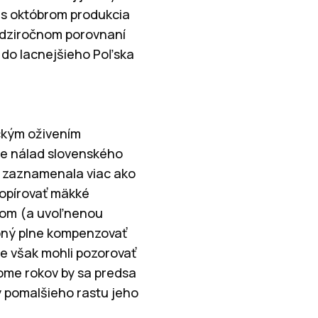
í s októbrom produkcia
medziročnom porovnaní
y do lacnejšieho Poľska
ckým oživením
ie nálad slovenského
i zaznamenala viac ako
kopírovať mäkké
urom (a uvoľnenou
opný plne kompenzovať
e však mohli pozorovať
lome rokov by sa predsa
y pomalšieho rastu jeho