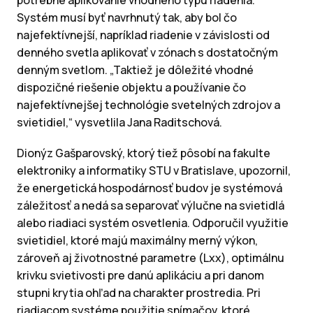
Systém musí byť navrhnutý tak, aby bol čo
najefektívnejší, napríklad riadenie v závislosti od
denného svetla aplikovať v zónach s dostatočným
denným svetlom. „Taktiež je dôležité vhodné
dispozičné riešenie objektu a používanie čo
najefektívnejšej technológie svetelných zdrojov a
svietidiel,“ vysvetlila Jana Raditschová.
Dionýz Gašparovský, ktorý tiež pôsobí na fakulte
elektroniky a informatiky STU v Bratislave, upozornil,
že energetická hospodárnosť budov je systémová
záležitosť a nedá sa separovať výlučne na svietidlá
alebo riadiaci systém osvetlenia. Odporučil využitie
svietidiel, ktoré majú maximálny merný výkon,
zároveň aj životnostné parametre (Lxx), optimálnu
krivku svietivosti pre danú aplikáciu a pri danom
stupni krytia ohľad na charakter prostredia. Pri
riadiacom systéme použitie snímačov, ktoré