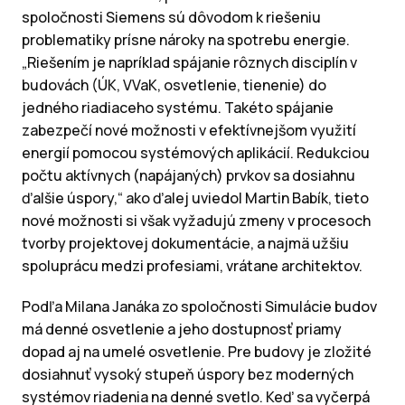
spoločnosti Siemens sú dôvodom k riešeniu
problematiky prísne nároky na spotrebu energie.
„Riešením je napríklad spájanie rôznych disciplín v
budovách (ÚK, VVaK, osvetlenie, tienenie) do
jedného riadiaceho systému. Takéto spájanie
zabezpečí nové možnosti v efektívnejšom využití
energií pomocou systémových aplikácií. Redukciou
počtu aktívnych (napájaných) prvkov sa dosiahnu
ďalšie úspory,“ ako ďalej uviedol Martin Babík, tieto
nové možnosti si však vyžadujú zmeny v procesoch
tvorby projektovej dokumentácie, a najmä užšiu
spoluprácu medzi profesiami, vrátane architektov.
Podľa Milana Janáka zo spoločnosti Simulácie budov
má denné osvetlenie a jeho dostupnosť priamy
dopad aj na umelé osvetlenie. Pre budovy je zložité
dosiahnuť vysoký stupeň úspory bez moderných
systémov riadenia na denné svetlo. Keď sa vyčerpá