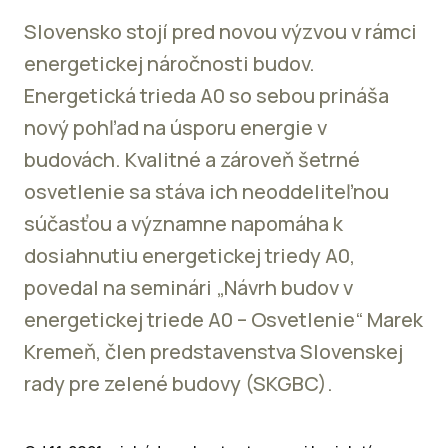
Slovensko stojí pred novou výzvou v rámci
energetickej náročnosti budov.
Energetická trieda A0 so sebou prináša
nový pohľad na úsporu energie v
budovách. Kvalitné a zároveň šetrné
osvetlenie sa stáva ich neoddeliteľnou
súčasťou a významne napomáha k
dosiahnutiu energetickej triedy A0,
povedal na seminári „Návrh budov v
energetickej triede A0 – Osvetlenie“ Marek
Kremeň, člen predstavenstva Slovenskej
rady pre zelené budovy (SKGBC).