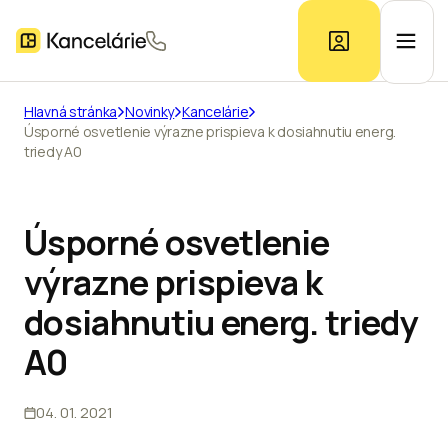
Hlavná stránka
Novinky
Kancelárie
Úsporné osvetlenie výrazne prispieva k dosiahnutiu energ.
Ponuka kancelárií
triedy A0
Prieskum trhu
Úsporné osvetlenie
výrazne prispieva k
Kontakt
dosiahnutiu energ. triedy
A0
Inzerát
04. 01. 2021