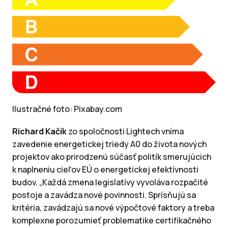
Ilustračné foto: Pixabay.com
Richard Kačík
zo spoločnosti Lightech vníma
zavedenie energetickej triedy A0 do života nových
projektov ako prirodzenú súčasť politík smerujúcich
k naplneniu cieľov EÚ o energetickej efektívnosti
budov. „Každá zmena legislatívy vyvoláva rozpačité
postoje a zavádza nové povinnosti. Sprísňujú sa
kritéria, zavádzajú sa nové výpočtové faktory a treba
komplexne porozumieť problematike certifikačného