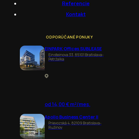
Referencie
Kontakt
ODPORÚČANÉ PONUKY
EINPARK Offices SUBLEASE
Einsteinova 33, 85101 Bratislava-
Petržalka
od 14,00 € m²/mes.
Apollo Business Center II
Prievozská 4, 82109 Bratislava-
Ružinov