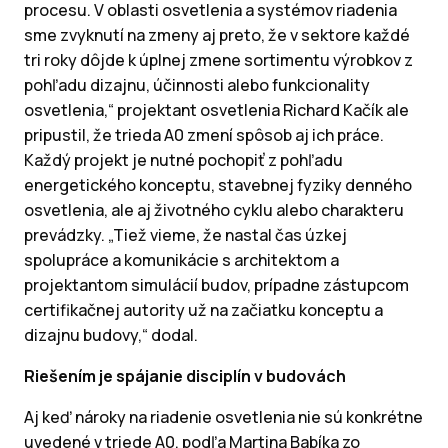
procesu. V oblasti osvetlenia a systémov riadenia
sme zvyknutí na zmeny aj preto, že v sektore každé
tri roky dôjde k úplnej zmene sortimentu výrobkov z
pohľadu dizajnu, účinnosti alebo funkcionality
osvetlenia,“ projektant osvetlenia Richard Kačík ale
pripustil, že trieda A0 zmení spôsob aj ich práce.
Každý projekt je nutné pochopiť z pohľadu
energetického konceptu, stavebnej fyziky denného
osvetlenia, ale aj životného cyklu alebo charakteru
prevádzky. „Tiež vieme, že nastal čas úzkej
spolupráce a komunikácie s architektom a
projektantom simulácií budov, prípadne zástupcom
certifikačnej autority už na začiatku konceptu a
dizajnu budovy,“ dodal.
Riešením je spájanie disciplín v budovách
Aj keď nároky na riadenie osvetlenia nie sú konkrétne
uvedené v triede A0, podľa Martina Babíka zo