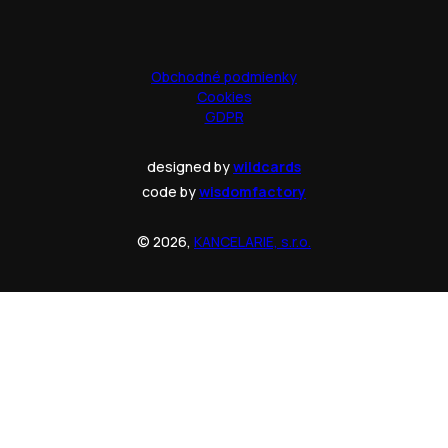
Obchodné podmienky
Cookies
GDPR
designed by
wildcards
code by
wisdomfactory
© 2026,
KANCELARIE, s.r.o.