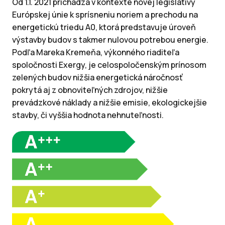
Od 1.1. 2021 prichádza v kontexte novej legislatívy
Európskej únie k sprísneniu noriem a prechodu na
energetickú triedu A0, ktorá predstavuje úroveň
výstavby budov s takmer nulovou potrebou energie.
Podľa Mareka Kremeňa, výkonného riaditeľa
spoločnosti Exergy, je celospoločenským prínosom
zelených budov nižšia energetická náročnosť
pokrytá aj z obnoviteľných zdrojov, nižšie
prevádzkové náklady a nižšie emisie, ekologickejšie
stavby, či vyššia hodnota nehnuteľnosti.