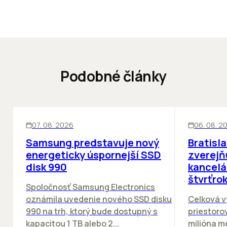
Podobné články
INOVÁCIE
KANCELÁRIE
07. 08. 2026
06. 08. 2
Samsung predstavuje nový
Bratisl
energeticky úspornejší SSD
zverejň
disk 990
kancelá
štvrťro
Spoločnosť Samsung Electronics
oznámila uvedenie nového SSD disku
Celková v
990 na trh, ktorý bude dostupný s
priestorov
kapacitou 1 TB alebo 2...
milióna m