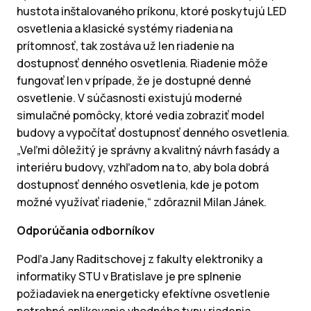
hustota inštalovaného príkonu, ktoré poskytujú LED
osvetlenia a klasické systémy riadenia na
prítomnosť, tak zostáva už len riadenie na
dostupnosť denného osvetlenia. Riadenie môže
fungovať len v prípade, že je dostupné denné
osvetlenie. V súčasnosti existujú moderné
simulačné pomôcky, ktoré vedia zobraziť model
budovy a vypočítať dostupnosť denného osvetlenia.
„Veľmi dôležitý je správny a kvalitný návrh fasády a
interiéru budovy, vzhľadom na to, aby bola dobrá
dostupnosť denného osvetlenia, kde je potom
možné využívať riadenie,“ zdôraznil Milan Jánek.
Odporúčania odborníkov
Podľa Jany Raditschovej z fakulty elektroniky a
informatiky STU v Bratislave je pre splnenie
požiadaviek na energeticky efektívne osvetlenie
potrebné aplikovanie vhodného typu riadenia.