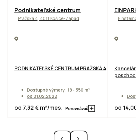
ODPORÚČAME
TOP
ODPO
Podnikateľské centrum
EINPARK 
Pražská 4, 4011 Košice-Západ
Einsteinov
PODNIKATEĽSKÉ CENTRUM PRAŽSKÁ 4
Kancelárie
poschodie
Dostupné výmery: 18 - 350 m²
od 01.02.2022
Dostu
od 7,32 € m²/mes.
od 14,00
Porovnávač