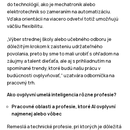
do technológií, ako je mechatronik alebo
elektrotechnik so zameraním na automatizáciu.
Vďaka orientácii na viacero odvetví totiž umožňujú
väčšiu flexibilitu.
„Výber strednej školy alebo učebného odboru je
dôležitým krokom k zaisteniu udržateľného
povolania, preto by sme to mali urobiť s ohľadom na
záujmy a talent dieťaťa, ale aj s prihliadnutím na
spomínané trendy, ktoré budú našu prácu v
budúcnosti ovplyvňovať,“ uzatvára odborníčka na
pracovný trh.
Ako ovplyvní umelá inteligencia rôzne profesie?
Pracovné oblasti a profesie, ktoré AI ovplyvní
najmenej alebo vôbec
Remeslá a technické profesie, pri ktorých je dôležitá