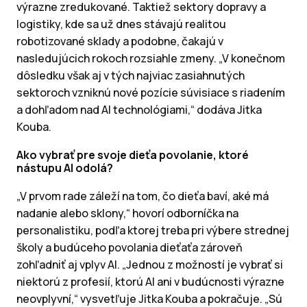
výrazne zredukované. Taktiež sektory dopravy a
logistiky, kde sa už dnes stávajú realitou
robotizované sklady a podobne, čakajú v
nasledujúcich rokoch rozsiahle zmeny. „V konečnom
dôsledku však aj v tých najviac zasiahnutých
sektoroch vzniknú nové pozície súvisiace s riadením
a dohľadom nad AI technológiami,“ dodáva Jitka
Kouba.
Ako vybrať pre svoje dieťa povolanie, ktoré
nástupu AI odolá?
„V prvom rade záleží na tom, čo dieťa baví, aké má
nadanie alebo sklony,“ hovorí odborníčka na
personalistiku, podľa ktorej treba pri výbere strednej
školy a budúceho povolania dieťaťa zároveň
zohľadniť aj vplyv AI. „Jednou z možností je vybrať si
niektorú z profesií, ktorú AI ani v budúcnosti výrazne
neovplyvní,“ vysvetľuje Jitka Kouba a pokračuje. „Sú