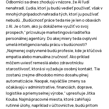
Odborníci sa dnes zhodujú v názore, že AI ľudí
nenahradí. Ľudia, ktorí ju budú vedieť používať, však v
mnohých prípadoch nahradia tých, ktorí ju používať
nebudú. „Budúcnosť práce teda nie je len o obavách
z AI. Je o tom, ako ju dokážeme využiť vo svoj
prospech,“ prízvukuje marketingová riaditeľka
personálnej agentúry. Do akej miery teda ovplyvní
umelá inteligencia našu prácu v budúcnosti?
„Najmenej ovplyvnené budú profesie, kde je kľúčová
empatia alebo manuálna zručnosť. Ako príklad
môžem uviesť remeslá alebo zdravotnícku
starostlivosť, ktorá si vyžaduje osobný kontakt. Tie
zostanú zrejme dlhodobo mimo dosahu plnej
automatizácie. Naopak, najväčšie zmeny sa
očakávajú v administratíve, financiách, doprave,
logistike a priemyselnej výrobe,“ upresňuje Jitka
Kouba. Najmä pracovné miesta, ktoré zahŕňajú
rutinné úlohy, napríklad v účtovníctve, budú pritom