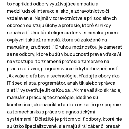
to napríklad odbory využívajúce empatiu a
medziľudské interakcie, ako je zdravotníctvo či
vzdelávanie. Najmä v zdravotníctve a pri sociálnych
oboroch existujú úlohy a profesie, ktoré AI nikdy
nenahradí. Umelá inteligencia len v minimálnej miere
ovplyvní taktiež remeslá, ktoré sú založené na
manuálnej zručnosti.“ Druhou možnosťou je zamerať
sa na odbory, ktoré budú v budúcnosti práve vďaka AI
na vzostupe, to znamená profesie zamerané na
prácu s dátami, programovanie či kyberbezpečnosť.
„Ak vaše dieťa bavia technológie, hľadajte obory ako
IT špecialista, programátor, analytik alebo správca
sietí,“ vysvetľuje Jitka Kouba. „Ak má váš školák rád aj
manuálnu prácu aj technológie, ideálne sú
kombinácie, ako napríklad autotronika, čo je spojenie
automechanika a práce s diagnostickými
systémami.“ Dôležité je pritom voliť odbory, ktoré nie
sú úzko špecializované, ale majú širší záber či presah