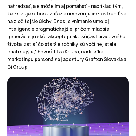
nahrádzať, ale môže im aj pomáhať – napríklad tým,
že znižuje rutinnú záťaž a umožňuje im sústrediť sa
na zložitejšie úlohy. Dnes je vnímanie umelej
inteligencie pragmatickejšie, pričom mladšie
generácie ju skôr akceptujú ako súčasť pracovného
života, zatiaľ čo staršie ročníky sú voči nej stále
opatrnejšie,“ hovorí Jitka Kouba, riaditeľka
marketingu personálnej agentúry Grafton Slovakia a
Gi Group.