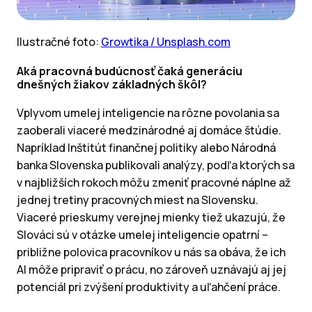
Ilustračné foto:
Growtika / Unsplash.com
Aká pracovná budúcnosť čaká generáciu
dnešných žiakov základných škôl?
Vplyvom umelej inteligencie na rôzne povolania sa
zaoberali viaceré medzinárodné aj domáce štúdie.
Napríklad Inštitút finančnej politiky alebo Národná
banka Slovenska publikovali analýzy, podľa ktorých sa
v najbližších rokoch môžu zmeniť pracovné náplne až
jednej tretiny pracovných miest na Slovensku.
Viaceré prieskumy verejnej mienky tiež ukazujú, že
Slováci sú v otázke umelej inteligencie opatrní –
približne polovica pracovníkov u nás sa obáva, že ich
AI môže pripraviť o prácu, no zároveň uznávajú aj jej
potenciál pri zvýšení produktivity a uľahčení práce.