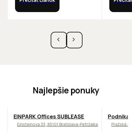
Prečítať článok
Prečíta
Najlepšie ponuky
TOP
ODPORÚČAME
ODPORÚČAM
EINPARK Offices SUBLEASE
Podnikat
Einsteinova 33, 85101 Bratislava-Petržalka
Pražská 4,