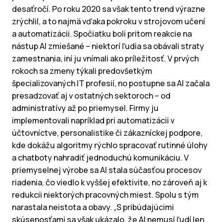
desaťročí. Po roku 2020 sa však tento trend výrazne
zrýchlil, a to najmä vďaka pokroku v strojovom učení
a automatizácii. Spočiatku boli pritom reakcie na
nástup AI zmiešané – niektorí ľudia sa obávali straty
zamestnania, iní ju vnímali ako príležitosť. V prvých
rokoch sa zmeny týkali predovšetkým
špecializovaných IT profesií, no postupne sa AI začala
presadzovať aj v ostatných sektoroch – od
administratívy až po priemysel. Firmy ju
implementovali napríklad pri automatizácii v
účtovníctve, personalistike či zákazníckej podpore,
kde dokážu algoritmy rýchlo spracovať rutinné úlohy
a chatboty nahradiť jednoduchú komunikáciu. V
priemyselnej výrobe sa AI stala súčasťou procesov
riadenia, čo viedlo k vyššej efektivite, no zároveň aj k
redukcii niektorých pracovných miest. Spolu s tým
narastala neistota a obavy. „S pribúdajúcimi
skúsenosťami sa však ukázalo, že AI nemusí ľudí len