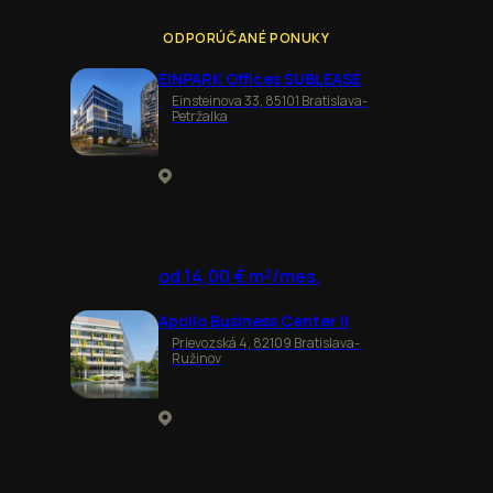
ODPORÚČANÉ PONUKY
EINPARK Offices SUBLEASE
Einsteinova 33, 85101 Bratislava-
Petržalka
od 14,00 € m²/mes.
Apollo Business Center II
Prievozská 4, 82109 Bratislava-
Ružinov