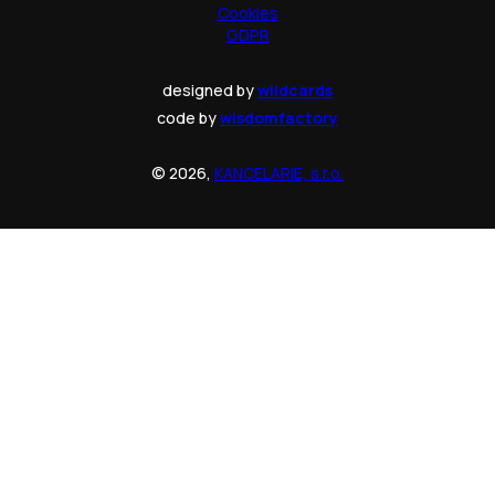
Cookies
GDPR
designed by
wildcards
code by
wisdomfactory
© 2026,
KANCELARIE, s.r.o.