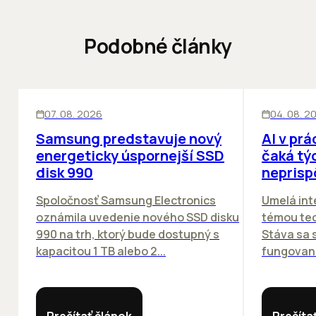
Podobné články
INOVÁCIE
ĽUDIA
INOV
07. 08. 2026
04. 08. 2
Samsung predstavuje nový
AI v prá
energeticky úspornejší SSD
čaká týc
disk 990
neprisp
Spoločnosť Samsung Electronics
Umelá inte
oznámila uvedenie nového SSD disku
témou tec
990 na trh, ktorý bude dostupný s
Stáva sa
kapacitou 1 TB alebo 2...
fungovania