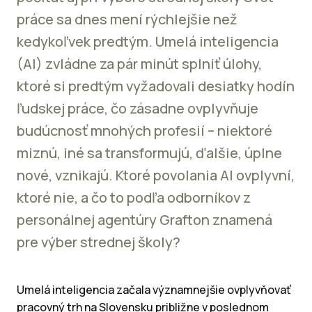
práce sa dnes mení rýchlejšie než
kedykoľvek predtým. Umelá inteligencia
(AI) zvládne za pár minút splniť úlohy,
ktoré si predtým vyžadovali desiatky hodín
ľudskej práce, čo zásadne ovplyvňuje
budúcnosť mnohých profesií – niektoré
miznú, iné sa transformujú, ďalšie, úplne
nové, vznikajú. Ktoré povolania AI ovplyvní,
ktoré nie, a čo to podľa odborníkov z
personálnej agentúry Grafton znamená
pre výber strednej školy?
Umelá inteligencia začala významnejšie ovplyvňovať
pracovný trh na Slovensku približne v poslednom