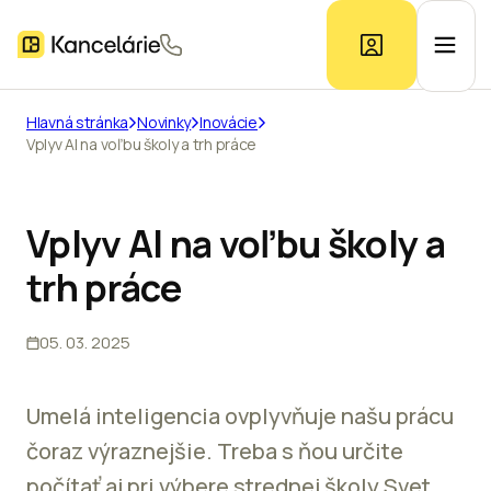
Hlavná stránka
Novinky
Inovácie
Vplyv AI na voľbu školy a trh práce
Ponuka kancelárií
Prieskum trhu
Vplyv AI na voľbu školy a
trh práce
Kontakt
05. 03. 2025
Inzerát
Umelá inteligencia ovplyvňuje našu prácu
čoraz výraznejšie. Treba s ňou určite
počítať aj pri výbere strednej školy Svet