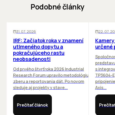
Podobné články
SKLADY
SKLADY
IN
31. 07. 2026
22. 07. 2
IRF: Začiatok roka v znamení
Kamery 
utlmeného dopytu a
určené 
pokračujúceho rastu
Spoločno
neobsadenosti
predstav
Od prvého štvrťroka 2026 Industrial
s integro
Research Forum upravilo metodológiu
TP3604-E
zberu a reportovania dát. Po novom
pripojeni
sleduje aj projekty v stave...
Axis...
Prečítať článok
Prečíta