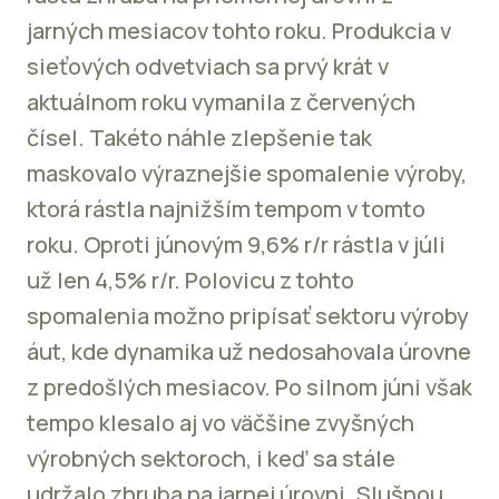
jarných mesiacov tohto roku. Produkcia v
sieťových odvetviach sa prvý krát v
aktuálnom roku vymanila z červených
čísel. Takéto náhle zlepšenie tak
maskovalo výraznejšie spomalenie výroby,
ktorá rástla najnižším tempom v tomto
roku. Oproti júnovým 9,6% r/r rástla v júli
už len 4,5% r/r. Polovicu z tohto
spomalenia možno pripísať sektoru výroby
áut, kde dynamika už nedosahovala úrovne
z predošlých mesiacov. Po silnom júni však
tempo klesalo aj vo väčšine zvyšných
výrobných sektoroch, i keď sa stále
udržalo zhruba na jarnej úrovni. Slušnou