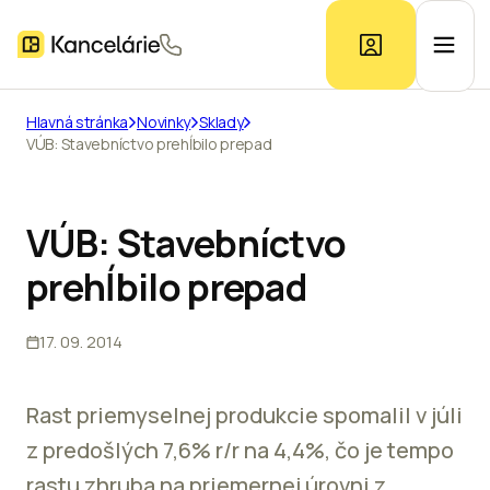
Hlavná stránka
Novinky
Sklady
VÚB: Stavebníctvo prehĺbilo prepad
Ponuka kancelárií
Prieskum trhu
VÚB: Stavebníctvo
prehĺbilo prepad
Kontakt
17. 09. 2014
Inzerát
Rast priemyselnej produkcie spomalil v júli
z predošlých 7,6% r/r na 4,4%, čo je tempo
rastu zhruba na priemernej úrovni z