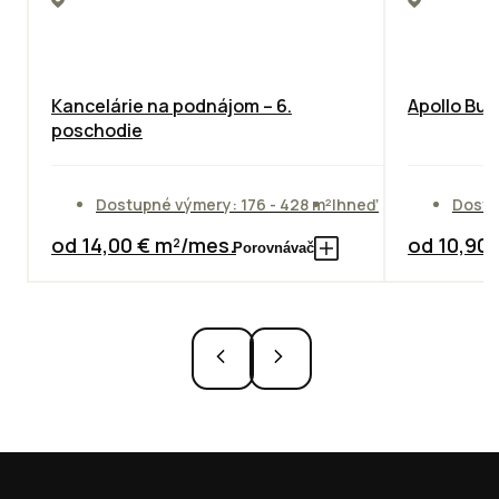
Kancelárie na podnájom – 6.
Apollo Bus
poschodie
Dostupné výmery: 176 - 428 m²
Ihneď
Dostu
od 14,00 € m²/mes.
od 10,90
Porovnávač