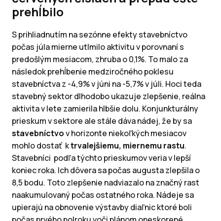
prehĺbilo
S prihliadnutím na sezónne efekty stavebníctvo
počas júla mierne utlmilo aktivitu v porovnaní s
predošlým mesiacom, zhruba o 0,1%. To malo za
následok prehĺbenie medziročného poklesu
stavebníctva z -4,9% v júni na -5,7% v júli. Hoci teda
stavebný sektor dlhodobo ukazuje zlepšenie, reálna
aktivita v lete zamierila hlbšie dolu. Konjunkturálny
prieskum v sektore ale stále dáva nádej, že by sa
stavebníctvo
v horizonte niekoľkých mesiacov
mohlo dostať k
trvalejšiemu, miernemu rastu
.
Stavebníci podľa týchto prieskumov veria v lepší
koniec roka. Ich dôvera sa počas augusta zlepšila o
8,5 bodu. Toto zlepšenie nadviazalo na značný rast
naakumulovaný počas ostatného roka. Nádeje sa
upierajú na obnovenie výstavby diaľnic ktoré boli
počas prvého polroku voči plánom oneskorené.