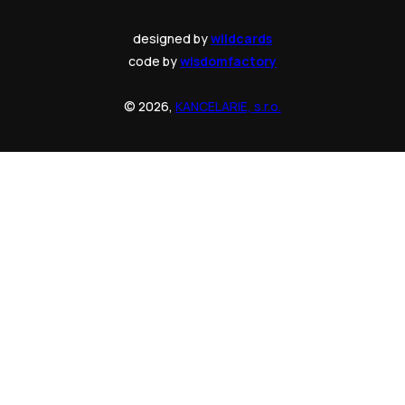
designed by
wildcards
code by
wisdomfactory
© 2026,
KANCELARIE, s.r.o.