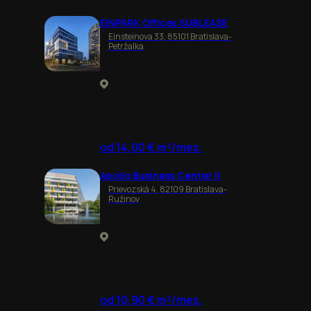
EINPARK Offices SUBLEASE
Einsteinova 33, 85101 Bratislava-
Petržalka
od 14,00 € m²/mes.
Apollo Business Center II
Prievozská 4, 82109 Bratislava-
Ružinov
od 10,90 € m²/mes.