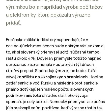
výnimkou bola napríklad výroba počítačov
a elektroniky, ktorá dokázala výrazne
pridať.
Európske mäkké indikátory napovedajú, že v
nasledujúcich mesiacoch bude dobrým výsledkom aj
to, ak si slovenský priemysel udrží súčasné tempo
rastu okolo 4 %. Dôvera v priemysle totižto naprieč
eurozónou zaznamenala v ostatných týždňoch
citeľný prepad. Smerodajným zrejme bude ďalší
vývoj
konfliktu na Ukrajinských hraniciach
. Hoci sa
zatiaľ sankcie voči Rusku a následné protisankcie
priamo dotýkajú len malého počtu slovenských
podnikov,
neistota
ohľadne ďalšieho vývoja
spomaľuje celý sektor. Nemecký priemysel ale počas
júla prekvapil veľmi pozitívne, keď výrazne rástla tak