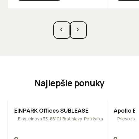
Najlepšie ponuky
TOP
ODPORÚČAME
TOP
NOVIN
EINPARK Offices SUBLEASE
Apollo Bu
Einsteinova 33, 85101 Bratislava-Petržalka
Prievozská