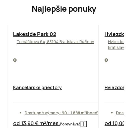
Najlepšie ponuky
ODPORÚČAME
ODPORÚČAM
Lakeside Park 02
Hviezdos
Tomášikova 64, 83104 Bratislava-Ružinov
Hviezdosl
Bratislava
Kancelárske priestory
Hviezdosla
Dostupné výmery: 90 - 1 688 m²
Ihneď
Dostu
od 13,90 € m²/mes.
od 10,00
Porovnávač