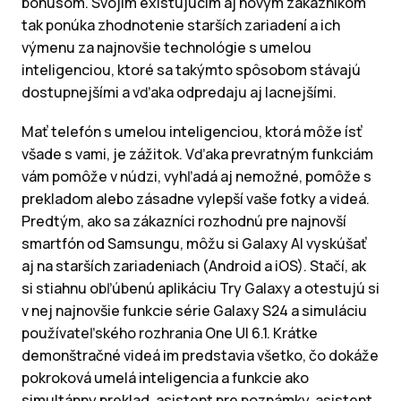
bonusom. Svojim existujúcim aj novým zákazníkom
tak ponúka zhodnotenie starších zariadení a ich
výmenu za najnovšie technológie s umelou
inteligenciou, ktoré sa takýmto spôsobom stávajú
dostupnejšími a vďaka odpredaju aj lacnejšími.
Mať telefón s umelou inteligenciou, ktorá môže ísť
všade s vami, je zážitok. Vďaka prevratným funkciám
vám pomôže v núdzi, vyhľadá aj nemožné, pomôže s
prekladom alebo zásadne vylepší vaše fotky a videá.
Predtým, ako sa zákazníci rozhodnú pre najnovší
smartfón od Samsungu, môžu si Galaxy AI vyskúšať
aj na starších zariadeniach (Android a iOS). Stačí, ak
si stiahnu obľúbenú aplikáciu Try Galaxy a otestujú si
v nej najnovšie funkcie série Galaxy S24 a simuláciu
používateľského rozhrania One UI 6.1. Krátke
demonštračné videá im predstavia všetko, čo dokáže
pokroková umelá inteligencia a funkcie ako
simultánny preklad, asistent pre poznámky, asistent