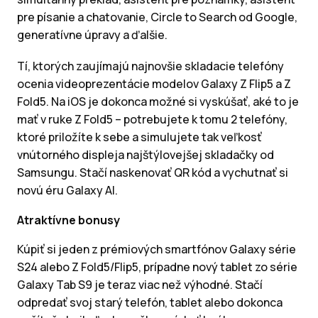
pre písanie a chatovanie, Circle to Search od Google,
generatívne úpravy a ďalšie.
Tí, ktorých zaujímajú najnovšie skladacie telefóny
ocenia videoprezentácie modelov Galaxy Z Flip5 a Z
Fold5. Na iOS je dokonca možné si vyskúšať, aké to je
mať v ruke Z Fold5 – potrebujete k tomu 2 telefóny,
ktoré priložíte k sebe a simulujete tak veľkosť
vnútorného displeja najštýlovejšej skladačky od
Samsungu. Stačí naskenovať QR kód a vychutnať si
novú éru Galaxy AI.
Atraktívne bonusy
Kúpiť si jeden z prémiových smartfónov Galaxy série
S24 alebo Z Fold5/Flip5, prípadne nový tablet zo série
Galaxy Tab S9 je teraz viac než výhodné. Stačí
odpredať svoj starý telefón, tablet alebo dokonca