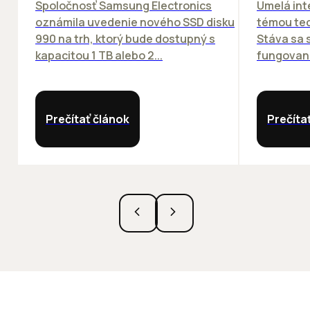
Spoločnosť Samsung Electronics
Umelá inte
oznámila uvedenie nového SSD disku
témou tec
990 na trh, ktorý bude dostupný s
Stáva sa
kapacitou 1 TB alebo 2...
fungovania
Prečítať článok
Prečíta