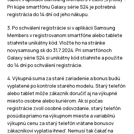
Pri kúpe smartfónu Galaxy série S24 je potrebná
registrácia do 14 dní od jeho nákupu.
3. Po schválení registrácie si v aplikácii Samsung
Members v registrovanom smartfóne alebo tablete
stiahnite unikátny kód. Vložte ho na stránke
novysamsung.sk do 31.7.2024. Pri smartfónoch
Galaxy série S24 si unikátny kód stiahnite a použite
do 14 dní po schválení registrácie.
4. Výkupná suma za staré zariadenie a bonus budú
vyplatené po kontrole starého modelu. Starý telefón
alebo tablet môže zákazník doručiť aj na výkupné
miesto osobne alebo kuriérom. Ak si počas
registrácie zvolí osobné odovzdanie, starý telefón
posúdia priamo na výkupnom mieste a variabilnú
výkupnú cenu za starý telefón vrátane bonusov
zákazníkovi vyplatia ihneď. Nemusí tak čakať na