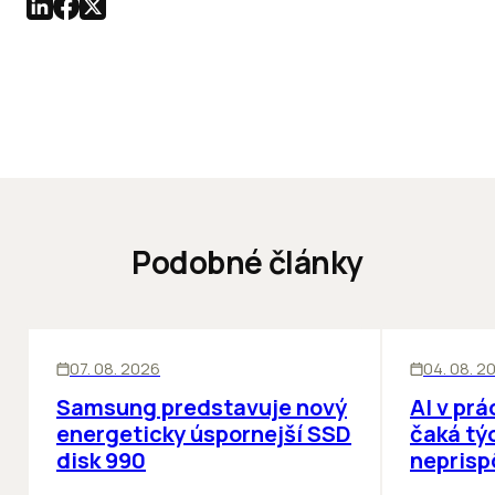
Podobné články
INOVÁCIE
ĽUDIA
INOV
07. 08. 2026
04. 08. 2
Samsung predstavuje nový
AI v prá
energeticky úspornejší SSD
čaká týc
disk 990
neprisp