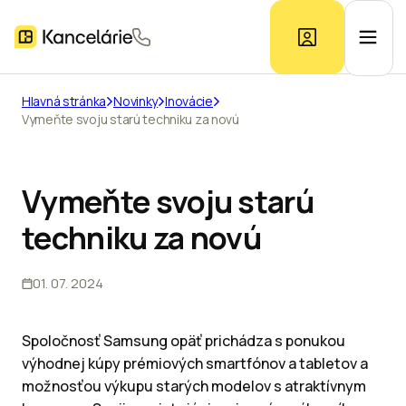
Hlavná stránka
Novinky
Inovácie
Vymeňte svoju starú techniku za novú
Ponuka kancelárií
Prieskum trhu
Vymeňte svoju starú
techniku za novú
Kontakt
01. 07. 2024
Inzerát
Spoločnosť Samsung opäť prichádza s ponukou
výhodnej kúpy prémiových smartfónov a tabletov a
možnosťou výkupu starých modelov s atraktívnym