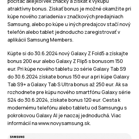
počítač akejkoľvek značky a získať k výkupu
atraktívny bonus. Získať bonus je možné okamžite pri
kúpe nového zariadenia v značkových predajniach
Samsung, alebo po kúpe u iných predajcov stačí nový
telefón alebo tablet jednoducho zaregistrovať v
aplikácii Samsung Members.
Kúpte si do 30.6.2024 nový Galaxy Z Fold5 a získajte
bonus 200 eur alebo Galaxy Z Flip5 s bonusom 150
eur. Pri kúpe nového tabletu zo série Galaxy Tab S9
do 30.6.2024 získate bonus 150 eur a pri kúpe Galaxy
Tab S9+ a Galaxy Tab S Ultra bonus až 250 eur. Ak sa
rozhodnete pre kúpu nového smartfónu Galaxy série
S24 do 30.6.2024, získate bonus 120 eur. Cesta k
modernému telefónu alebo tabletu od Samsungu s
pokrokovou Galaxy AI je naozaj jednoduchá. Viac
informácií na www.novysamsung.sk.