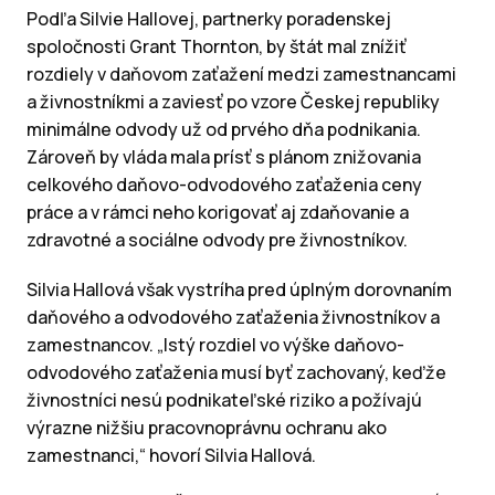
Podľa Silvie Hallovej, partnerky poradenskej
spoločnosti Grant Thornton, by štát mal znížiť
rozdiely v daňovom zaťažení medzi zamestnancami
a živnostníkmi a zaviesť po vzore Českej republiky
minimálne odvody už od prvého dňa podnikania.
Zároveň by vláda mala prísť s plánom znižovania
celkového daňovo-odvodového zaťaženia ceny
práce a v rámci neho korigovať aj zdaňovanie a
zdravotné a sociálne odvody pre živnostníkov.
Silvia Hallová však vystríha pred úplným dorovnaním
daňového a odvodového zaťaženia živnostníkov a
zamestnancov. „Istý rozdiel vo výške daňovo-
odvodového zaťaženia musí byť zachovaný, keďže
živnostníci nesú podnikateľské riziko a požívajú
výrazne nižšiu pracovnoprávnu ochranu ako
zamestnanci,“ hovorí Silvia Hallová.