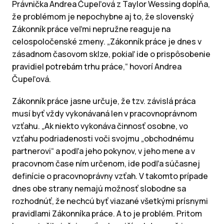
Právnička Andrea Čupeľová z Taylor Wessing dopĺňa,
že problémom je nepochybne aj to, že slovenský
Zákonník práce veľmi nepružne reaguje na
celospoločenské zmeny. „Zákonník práce je dnes v
zásadnom časovom sklze, pokiaľ ide o prispôsobenie
pravidiel potrebám trhu práce,“ hovorí Andrea
Čupeľová.
Zákonník práce jasne určuje, že tzv. závislá práca
musí byť vždy vykonávaná len v pracovnoprávnom
vzťahu. „Ak niekto vykonáva činnosť osobne, vo
vzťahu podriadenosti voči svojmu „obchodnému
partnerovi“ a podľa jeho pokynov, v jeho mene a v
pracovnom čase ním určenom, ide podľa súčasnej
definície o pracovnoprávny vzťah. V takomto prípade
dnes obe strany nemajú možnosť slobodne sa
rozhodnúť, že nechcú byť viazané všetkými prísnymi
pravidlami Zákonníka práce. A to je problém. Pritom