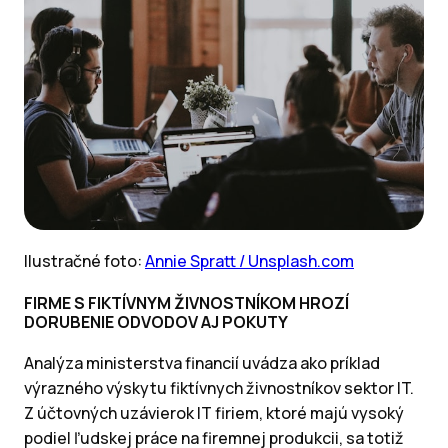
Ilustračné foto:
Annie Spratt / Unsplash.com
FIRME S FIKTÍVNYM ŽIVNOSTNÍKOM HROZÍ
DORUBENIE ODVODOV AJ POKUTY
Analýza ministerstva financií uvádza ako príklad
výrazného výskytu fiktívnych živnostníkov sektor IT.
Z účtovných uzávierok IT firiem, ktoré majú vysoký
podiel ľudskej práce na firemnej produkcii, sa totiž