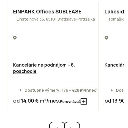
TOP
ODPORÚČAME
ODPORÚČAM
EINPARK Offices SUBLEASE
Lakeside
Einsteinova 33, 85101 Bratislava-Petržalka
Tomášikova
Kancelárie na podnájom – 6.
Kancelársk
poschodie
Dostupné výmery: 176 - 428 m²
Ihneď
Dostu
od 14,00 € m²/mes.
od 13,90
Porovnávač