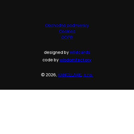
Obchodné podmienky
Cookies
GDPR
designed by
wildcards
code by
wisdomfactory
© 2026,
KANCELARIE, s.r.o.