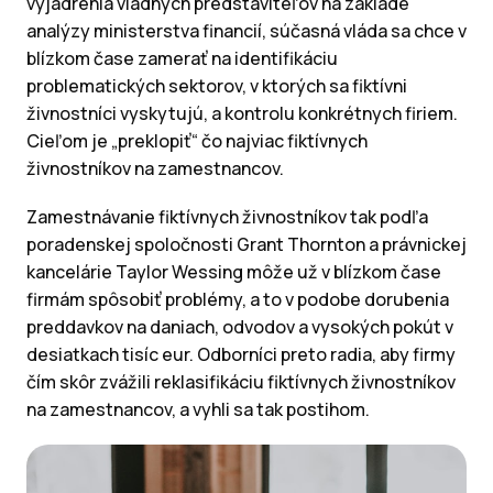
vyjadrenia vládnych predstaviteľov na základe
analýzy ministerstva financií, súčasná vláda sa chce v
blízkom čase zamerať na identifikáciu
problematických sektorov, v ktorých sa fiktívni
živnostníci vyskytujú, a kontrolu konkrétnych firiem.
Cieľom je „preklopiť“ čo najviac fiktívnych
živnostníkov na zamestnancov.
Zamestnávanie fiktívnych živnostníkov tak podľa
poradenskej spoločnosti Grant Thornton a právnickej
kancelárie Taylor Wessing môže už v blízkom čase
firmám spôsobiť problémy, a to v podobe dorubenia
preddavkov na daniach, odvodov a vysokých pokút v
desiatkach tisíc eur. Odborníci preto radia, aby firmy
čím skôr zvážili reklasifikáciu fiktívnych živnostníkov
na zamestnancov, a vyhli sa tak postihom.