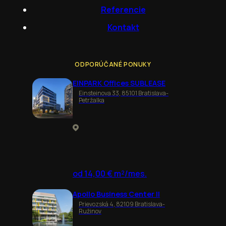
Referencie
Kontakt
ODPORÚČANÉ PONUKY
EINPARK Offices SUBLEASE
Einsteinova 33, 85101 Bratislava-
Petržalka
od 14,00 € m²/mes.
Apollo Business Center II
Prievozská 4, 82109 Bratislava-
Ružinov