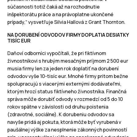
súčasnosti totiž čaká až na rozhodnutie
inšpektorátu práce a na právoplatne ukončené
prípady,“ vysvetľuje Silvia Hallová z Grant Thornton.
NA DORUBENÍ ODVODOV FIRMY DOPLATIA DESIATKY
TISÍC EUR
Daňoví odborníci vypočítali, že pri fiktívnom
živnostníkovi s hrubým mesačným príjmom 2 500 eur
musia firmy len za jeden rok doplatiť na dorubení
odvodov vyše 10-tisíc eur. Mnohé firmy pritom bežne
spolupracujú s viacerými externými dodávateľmi,
ktorým hrozí status fiktívneho živnostníka. Finančná
správa môže dorubiť odvody v rozmedzí od 5 do 10
rokov spätne v závislosti od druhu poistenia
(zdravotné, sociálne). K dorubeniu odvodov sa
navyše pridá aj pokuta, ktorá môže byť vyrubená v
paušálnej výške za nesplnenie zákonných povinností