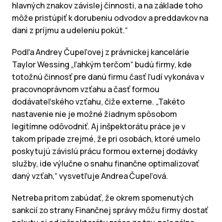
hlavných znakov závislej činnosti, a na základe toho
môže pristúpiť k dorubeniu odvodov a preddavkov na
dani z príjmu a udeleniu pokút.“
Podľa Andrey Čupeľovej z právnickej kancelárie
Taylor Wessing „ľahkým terčom“ budú firmy, kde
totožnú činnosť pre danú firmu časť ľudí vykonáva v
pracovnoprávnom vzťahu a časť formou
dodávateľského vzťahu, čiže externe. „Takéto
nastavenie nie je možné žiadnym spôsobom
legitímne odôvodniť. Aj inšpektorátu práce je v
takom prípade zrejmé, že pri osobách, ktoré umelo
poskytujú závislú prácu formou externej dodávky
služby, ide výlučne o snahu finančne optimalizovať
daný vzťah,“ vysvetľuje Andrea Čupeľová.
Netreba pritom zabúdať, že okrem spomenutých
sankcií zo strany Finančnej správy môžu firmy dostať