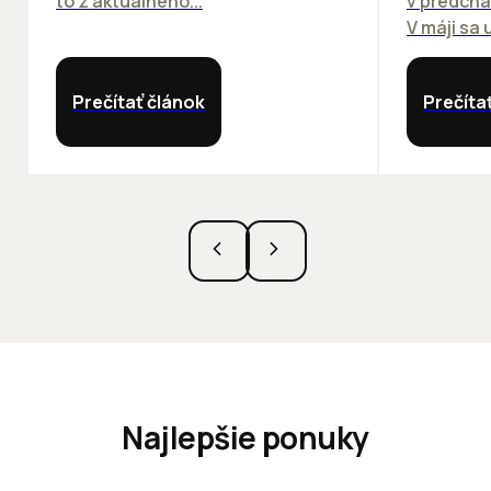
to z aktuálneho...
v predchá
V máji sa u
Prečítať článok
Prečíta
Najlepšie ponuky