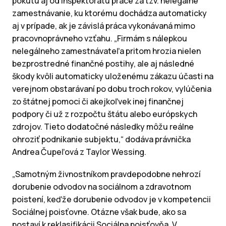
pokutu aj od inšpektorátu práce za tzv. nelegálne
zamestnávanie, ku ktorému dochádza automaticky
aj v prípade, ak je závislá práca vykonávaná mimo
pracovnoprávneho vzťahu. „Firmám s nálepkou
nelegálneho zamestnávateľa pritom hrozia nielen
bezprostredné finančné postihy, ale aj následné
škody kvôli automaticky uloženému zákazu účasti na
verejnom obstarávaní po dobu troch rokov, vylúčenia
zo štátnej pomoci či akejkoľvek inej finančnej
podpory či už z rozpočtu štátu alebo európskych
zdrojov. Tieto dodatočné následky môžu reálne
ohroziť podnikanie subjektu,“ dodáva právnička
Andrea Čupeľová z Taylor Wessing.
„Samotným živnostníkom pravdepodobne nehrozí
dorubenie odvodov na sociálnom a zdravotnom
poistení, keďže dorubenie odvodov je v kompetencii
Sociálnej poisťovne. Otázne však bude, ako sa
postaví k reklasifikácii Sociálna poisťovňa. V