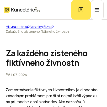
Hlavná stránka
Novinky
Biznis
Za každého zisteného fiktívneho živnostn
Ponuka kancelárií
Prieskum trhu
Za každého zisteného
fiktívneho živnostn
Kontakt
31. 07. 2024
Inzerát
Zamestnávanie fiktívnych živnostníkov je dlhodobo
zásadným problémom pre štát najmä kvôli výpadku
na príjmoch z daní a odvodov. Ako naznačujú