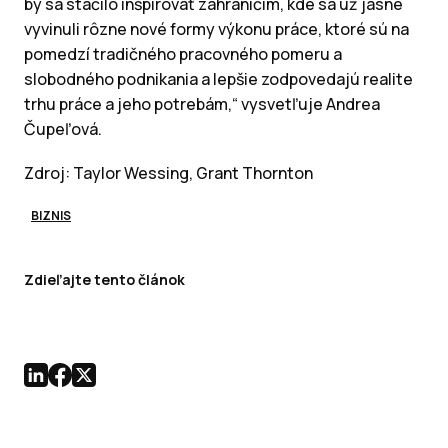
by sa stačilo inšpirovať zahraničím, kde sa už jasne
vyvinuli rôzne nové formy výkonu práce, ktoré sú na
pomedzí tradičného pracovného pomeru a
slobodného podnikania a lepšie zodpovedajú realite
trhu práce a jeho potrebám,“ vysvetľuje Andrea
Čupeľová.
Zdroj: Taylor Wessing, Grant Thornton
BIZNIS
Zdieľajte tento článok