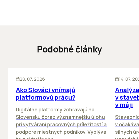
Podobné články
ĽUDIA
BIZNIS
KANCELÁRIE
28. 07. 2026
14. 07. 2
Ako Slováci vnímajú
Analýza
platformovú prácu?
v stave
v máji
Digitálne platformy zohrávajú na
Slovensku čoraz významnejšiu úlohu
Stavebníc
pri vytváraní pracovných príležitostí a
v očakáva
podpore miestnych podnikov. Vyplýva
silných ú