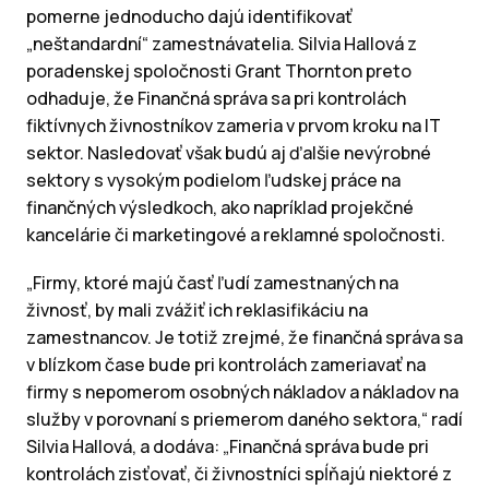
pomerne jednoducho dajú identifikovať
„neštandardní“ zamestnávatelia. Silvia Hallová z
poradenskej spoločnosti Grant Thornton preto
odhaduje, že Finančná správa sa pri kontrolách
fiktívnych živnostníkov zameria v prvom kroku na IT
sektor. Nasledovať však budú aj ďalšie nevýrobné
sektory s vysokým podielom ľudskej práce na
finančných výsledkoch, ako napríklad projekčné
kancelárie či marketingové a reklamné spoločnosti.
„Firmy, ktoré majú časť ľudí zamestnaných na
živnosť, by mali zvážiť ich reklasifikáciu na
zamestnancov. Je totiž zrejmé, že finančná správa sa
v blízkom čase bude pri kontrolách zameriavať na
firmy s nepomerom osobných nákladov a nákladov na
služby v porovnaní s priemerom daného sektora,“ radí
Silvia Hallová, a dodáva: „Finančná správa bude pri
kontrolách zisťovať, či živnostníci spĺňajú niektoré z