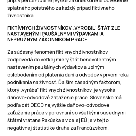
príp. v percentuálnej výške za oneskorené odvedenie
splatného poistného za každý prípad fiktívneho
živnostníka.
FIKTÍVNYCH ŽIVNOSTNÍKOV „VYROBIL“ ŠTÁT ZLE
NASTAVENÝMI PAUŠÁLNYMI VÝDAVKAMI A
NEPRUŽNÝM ZÁKONNÍKOM PRÁCE
Za súčasný fenomén fiktívnych živnostníkov
zodpovedá do veľkej miery štát benevolentným
nastavením paušálnych výdavkov a úplným
oslobodením od platenia daní a odvodov v prvom roku
podnikania na živnosť. Ďalším zásadným faktorom,
ktorý „vyrába“ fiktívnych živnostníkov, je vysoké
daňovo-odvodové zaťaženie práce. Slovensko má
podľa dát OECD najvyššie daňovo-odvodové
zaťaženie práce v porovnaní so všetkými susednými
štátmi vrátane Rakúska a v celej EÚ je v tejto
negatívnej štatistike druhé za Francúzskom.