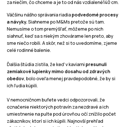
za niečím, čo chceme a je to od nás vzdialené140 cm.
Väčšinu nášho správania riadia
podvedomé procesy
a návyky.
Siahneme po M&Ms pretože sú tam.
Nemusíme o tom premýšľať, môžeme po nich
siahnuť, keď sa s niekým zhovárame len preto, aby
sme niečo robili. A skôr, než si to uvedomíme, zjeme
celé rodinné balenie.
Ďalšia štúdia zistila, že keď v kaviarni
presunuli
zemiakové lupienky mimo dosahu od zdravých
obedov
, bolo oveľa menej pravdepodobné, že by si
ich ľudia kúpili.
V nemocničnom bufete vedci odpozorovali, že
označenie niektorých potravín za nezdravé a ich
umiestnenie na pulte pod úrovňou očí znížilo počet
zákazníkov, ktorí si ich kúpili. Najnovší prehľad