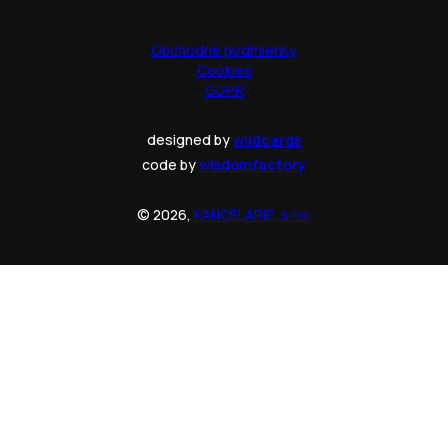
Obchodné podmienky
Cookies
GDPR
designed by
wildcards
code by
wisdomfactory
© 2026,
KANCELARIE, s.r.o.