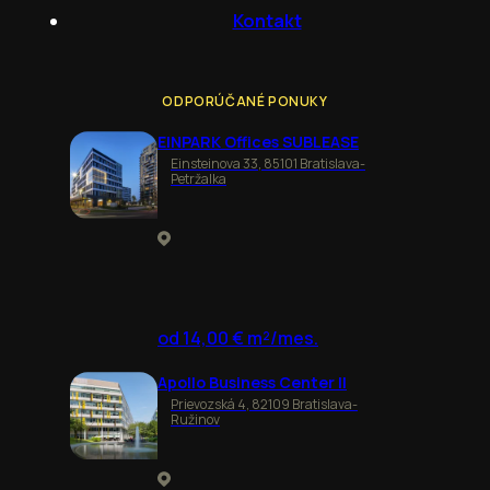
Kontakt
ODPORÚČANÉ PONUKY
EINPARK Offices SUBLEASE
Einsteinova 33, 85101 Bratislava-
Petržalka
od 14,00 € m²/mes.
Apollo Business Center II
Prievozská 4, 82109 Bratislava-
Ružinov