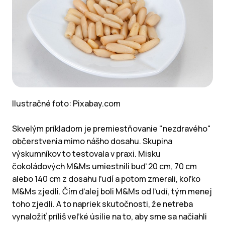
Ilustračné foto: Pixabay.com
Skvelým príkladom je premiestňovanie "nezdravého"
občerstvenia mimo nášho dosahu. Skupina
výskumníkov to testovala v praxi. Misku
čokoládových M&Ms umiestnili buď 20 cm, 70 cm
alebo 140 cm z dosahu ľudí a potom zmerali, koľko
M&Ms zjedli. Čím ďalej boli M&Ms od ľudí, tým menej
toho zjedli. A to napriek skutočnosti, že netreba
vynaložiť príliš veľké úsilie na to, aby sme sa načiahli