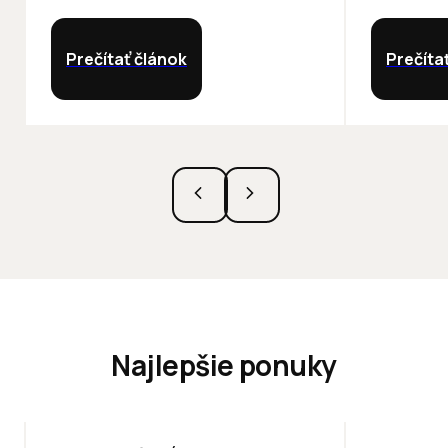
Prečítať článok
Prečíta
Najlepšie ponuky