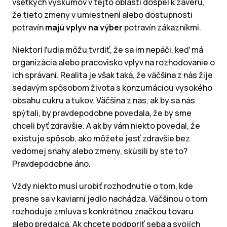
všetkých výskumov v tejto oblasti dospel k záveru,
že tieto zmeny v umiestnení alebo dostupnosti
potravín
majú vplyv na výber
potravín zákazníkmi.
Niektorí ľudia môžu tvrdiť, že sa im nepáči, keď má
organizácia alebo pracovisko vplyv na rozhodovanie o
ich správaní. Realita je však taká, že väčšina z nás žije
sedavým spôsobom života s konzumáciou vysokého
obsahu cukru a tukov. Väčšina z nás, ak by sa nás
spýtali, by pravdepodobne povedala, že by sme
chceli byť zdravšie. A ak by vám niekto povedal, že
existuje spôsob, ako môžete jesť zdravšie bez
vedomej snahy alebo zmeny, skúsili by ste to?
Pravdepodobne áno.
Vždy niekto musí urobiť rozhodnutie o tom, kde
presne sa v kaviarni jedlo nachádza. Väčšinou o tom
rozhoduje zmluva s konkrétnou značkou tovaru
alebo predajca. Ak chcete podporiť seba a svojich