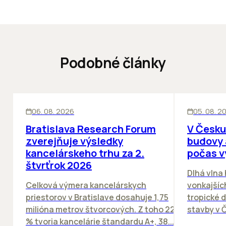
Podobné články
KANCELÁRIE
KANCELÁRIE
06. 08. 2026
05. 08. 2
Bratislava Research Forum
V Česku
zverejňuje výsledky
budovy 
kancelárskeho trhu za 2.
počas v
štvrťrok 2026
Dlhá vlna
Celková výmera kancelárskych
vonkajších
priestorov v Bratislave dosahuje 1,75
tropické dn
milióna metrov štvorcových. Z toho 22
stavby v Č
% tvoria kancelárie štandardu A+, 38...