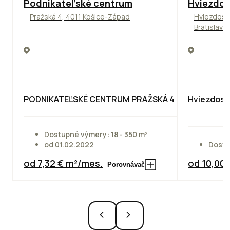
ODPORÚČAME
ODPORÚČAM
Podnikateľské centrum
Hviezdos
Pražská 4, 4011 Košice-Západ
Hviezdosl
Bratislava
PODNIKATEĽSKÉ CENTRUM PRAŽSKÁ 4
Hviezdosla
Dostupné výmery: 18 - 350 m²
od 01.02.2022
Dostu
od 7,32 € m²/mes.
od 10,00
Porovnávač