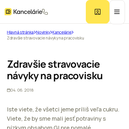
Hlavná stránka
Novinky
Kancelárie
Zdravšie stravovacie návyky na pracovisku
Ponuka kancelárií
Prieskum trhu
Zdravšie stravovacie
návyky na pracovisku
Kontakt
04. 06. 2018
Inzerát
Iste viete, že všetci jeme príliš veľa cukru.
Viete, že by sme mali jesť potraviny s
nízkym obsahom GI pre pomalé