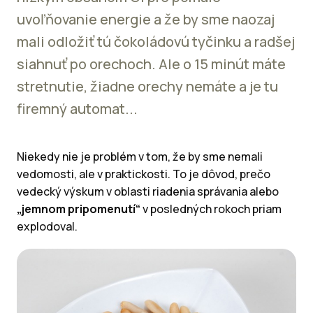
uvoľňovanie energie a že by sme naozaj
mali odložiť tú čokoládovú tyčinku a radšej
siahnuť po orechoch. Ale o 15 minút máte
stretnutie, žiadne orechy nemáte a je tu
firemný automat...
Niekedy nie je problém v tom, že by sme nemali
vedomosti, ale v praktickosti. To je dôvod, prečo
vedecký výskum v oblasti riadenia správania alebo
„jemnom pripomenutí“
v posledných rokoch priam
explodoval.