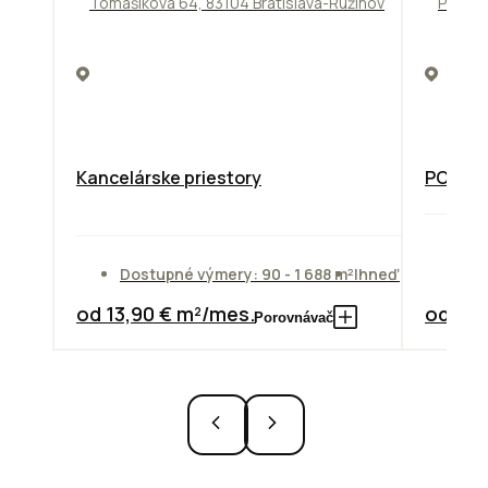
Tomášikova 64, 83104 Bratislava-Ružinov
Pražsk
Kancelárske priestory
PODNIK
Do
Dostupné výmery: 90 - 1 688 m²
Ihneď
od
od 13,90 € m²/mes.
od 7,3
Porovnávač