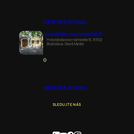
od 10,90 € m²/mes.
Hviezdoslavovo námestie 15
Hviezdoslavovo námestie 15, 81102
Bratislava-Staré Mesto
od 10,00 € m²/mes.
SLEDUJTE NÁS