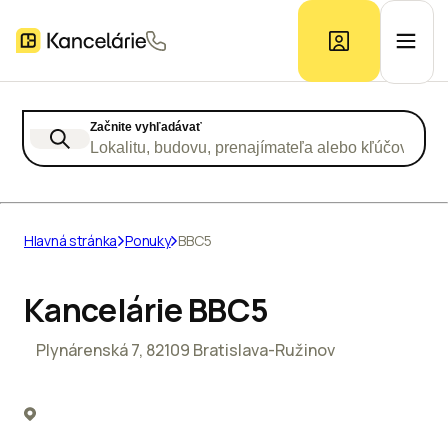
Začnite vyhľadávať
Ponuka kancelárií
Lokalitu, budovu, prenajímateľa alebo kľúčové slo
Prieskum trhu
Hlavná stránka
Ponuky
BBC5
Kontakt
Kancelárie BBC5
Plynárenská 7, 82109 Bratislava-Ružinov
Inzerát