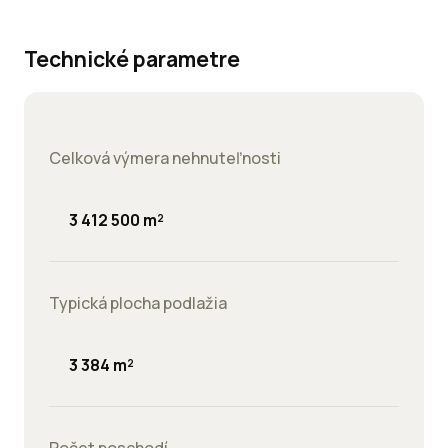
rkovacie
esta:
Technické parametre
jomné:
Celková výmera nehnuteľnosti
3 412 500 m²
Typická plocha podlažia
3 384 m²