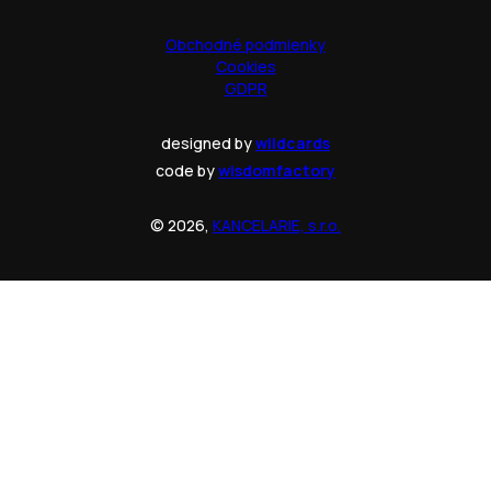
Obchodné podmienky
Cookies
GDPR
designed by
wildcards
code by
wisdomfactory
© 2026,
KANCELARIE, s.r.o.