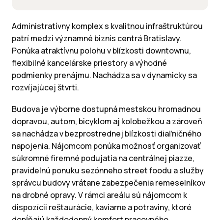
Administratívny komplex s kvalitnou infraštruktúrou
patrí medzi významné biznis centrá Bratislavy.
Ponúka atraktívnu polohu v blízkosti downtownu,
flexibilné kancelárske priestory a výhodné
podmienky prenájmu. Nachádza sa v dynamicky sa
rozvíjajúcej štvrti.
Budova je výborne dostupná mestskou hromadnou
dopravou, autom, bicyklom aj kolobežkou a zároveň
sa nachádza v bezprostrednej blízkosti diaľničného
napojenia. Nájomcom ponúka možnosť organizovať
súkromné firemné podujatia na centrálnej piazze,
pravidelnú ponuku sezónneho street foodu a služby
správcu budovy vrátane zabezpečenia remeselníkov
na drobné opravy. V rámci areálu sú nájomcom k
dispozícii reštaurácie, kaviarne a potraviny, ktoré
dopĺňajú každodenný komfort pracovného