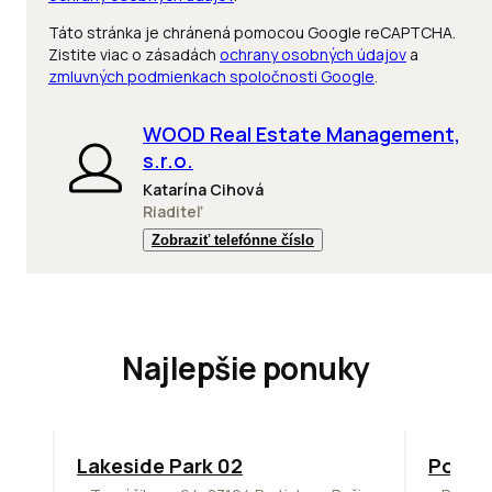
Táto stránka je chránená pomocou Google reCAPTCHA.
Zistite viac o zásadách
ochrany osobných údajov
a
zmluvných podmienkach spoločnosti Google
.
WOOD Real Estate Management,
s.r.o.
Katarína Cihová
Riaditeľ
Zobraziť telefónne číslo
Najlepšie ponuky
ODPORÚČAME
ODPORÚ
Lakeside Park 02
Podni