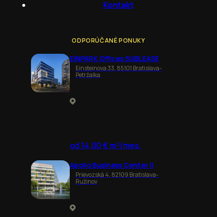
Kontakt
ODPORÚČANÉ PONUKY
EINPARK Offices SUBLEASE
Einsteinova 33, 85101 Bratislava-
Petržalka
od 14,00 € m²/mes.
Apollo Business Center II
Prievozská 4, 82109 Bratislava-
Ružinov