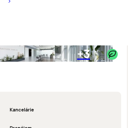
+3
Kancelárie