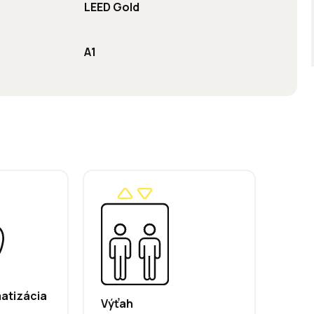
LEED Gold
A1
matizácia
Výťah