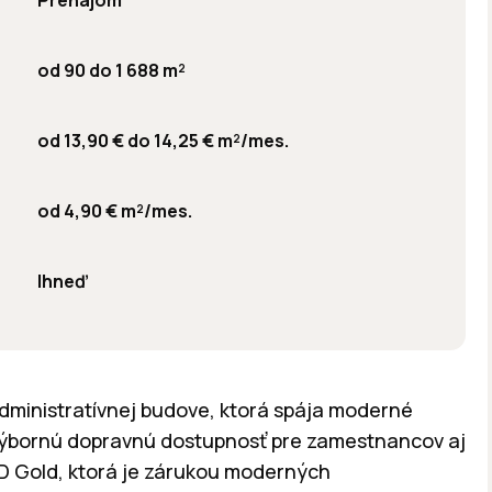
Prenájom
od 90 do 1 688 m²
od 13,90 € do 14,25 € m²/mes.
od 4,90 € m²/mes.
Ihneď
dministratívnej budove, ktorá spája moderné
 výbornú dopravnú dostupnosť pre zamestnancov aj
ED Gold, ktorá je zárukou moderných