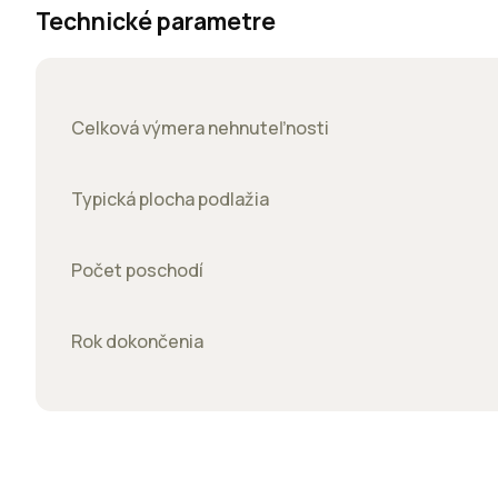
Technické parametre
Celková výmera nehnuteľnosti
ájomné:
Typická plocha podlažia
Počet poschodí
Rok dokončenia