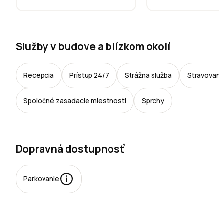
Služby v budove a blízkom okolí
Recepcia
Prístup 24/7
Strážna služba
Stravovan
Spoločné zasadacie miestnosti
Sprchy
Dopravná dostupnosť
Parkovanie
arkovacie
iesta: