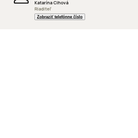
Katarína Cihová
Riaditeľ
Zobraziť telefónne číslo