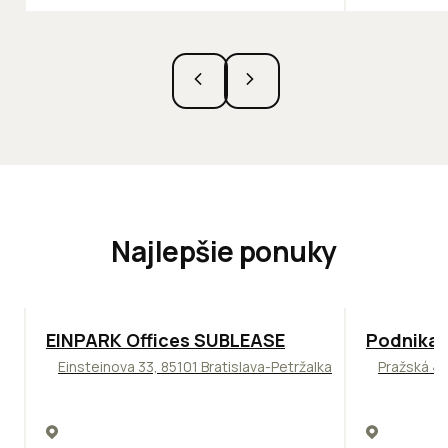
Najlepšie ponuky
TOP
ODPORÚČAME
ODPORÚČAM
EINPARK Offices SUBLEASE
Podnikat
Einsteinova 33, 85101 Bratislava-Petržalka
Pražská 4,