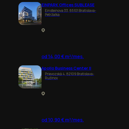
EINPARK Offices SUBLEASE
Einsteinova 33, 85101 Bratislava-
Petržalka
od 14,00 € m²/mes.
Apollo Business Center II
Prievozská 4, 82109 Bratislava-
Ružinov
od 10,90 € m²/mes.