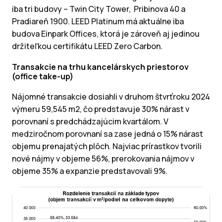
iba tri budovy – Twin City Tower, Pribinova 40 a
Pradiareň 1900. LEED Platinum má aktuálne iba
budova Einpark Offices, ktorá je zároveň aj jedinou
držiteľkou certifikátu LEED Zero Carbon.
Transakcie na trhu kancelárskych priestorov
(office take-up)
Nájomné transakcie dosiahli v druhom štvrťroku 2024
výmeru 59,545 m2, čo predstavuje 30% nárast v
porovnaní s predchádzajúcim kvartálom. V
medziročnom porovnaní sa zase jedná o 15% nárast
objemu prenajatých plôch. Najviac prírastkov tvorili
nové nájmy v objeme 56%, prerokovania nájmov v
objeme 35% a expanzie predstavovali 9%.