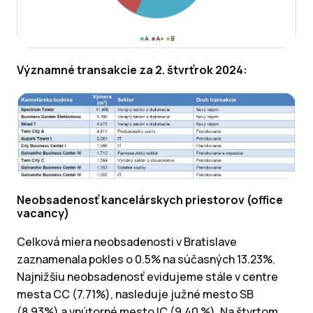
Významné transakcie za 2. štvrťrok 2024:
Neobsadenosť kancelárskych priestorov (office
vacancy)
Celková miera neobsadenosti v Bratislave
zaznamenala pokles o 0.5% na súčasných 13.23%.
Najnižšiu neobsadenosť evidujeme stále v centre
mesta CC (7.71%), nasleduje južné mesto SB
(8.93%) a vnútorné mesto IC (9.40 %). Na štvrtom