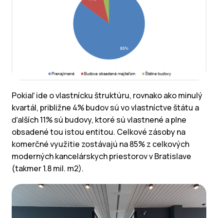
Pokiaľ ide o vlastnícku štruktúru, rovnako ako minulý
kvartál, približne 4% budov sú vo vlastníctve štátu a
ďalších 11% sú budovy, ktoré sú vlastnené a plne
obsadené tou istou entitou. Celkové zásoby na
komerčné využitie zostávajú na 85% z celkových
moderných kancelárskych priestorov v Bratislave
(takmer 1.8 mil. m2).