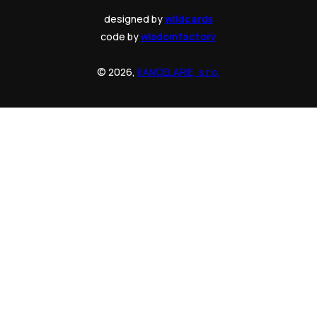
designed by
wildcards
code by
wisdomfactory
© 2026,
KANCELARIE, s.r.o.