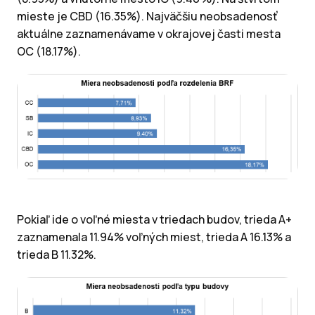
mieste je CBD (16.35%). Najväčšiu neobsadenosť
aktuálne zaznamenávame v okrajovej časti mesta
OC (18.17%).
Pokiaľ ide o voľné miesta v triedach budov, trieda A+
zaznamenala 11.94% voľných miest, trieda A 16.13% a
trieda B 11.32%.