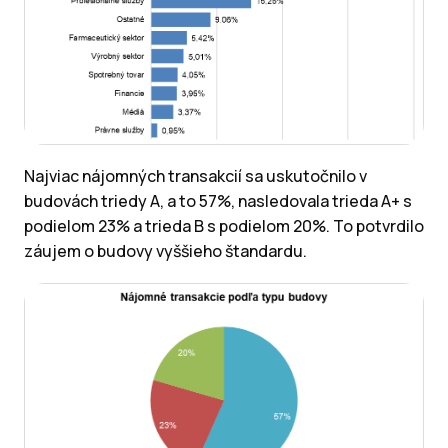
Najviac nájomných transakcií sa uskutočnilo v
budovách triedy A, a to 57%, nasledovala trieda A+ s
podielom 23% a trieda B s podielom 20%. To potvrdilo
záujem o budovy vyššieho štandardu.