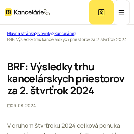
Hlavná stránka
Novinky
Kancelárie
BRF: Výsledky trhu kancelárskych priestorov za 2. štvrťrok 2024
Ponuka kancelárií
Prieskum trhu
BRF: Výsledky trhu
kancelárskych priestorov
Kontakt
za 2. štvrťrok 2024
06. 08. 2024
Inzerát
V druhom štvrťroku 2024 celková ponuka