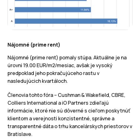
Nájomné (prime rent)
Nájomné (prime rent) pomaly stúpa. Aktuálne je na
úrovni 19.00 EUR/m2/mesiac, avšak je vysoký
predpoklad jeho pokračujúceho rastu v
nasledujúcich kvartáloch.
Členovia tohto fóra – Cushman & Wakefield, CBRE,
Colliers International a iO Partners zdieľajú
informácie, ktoré nie sú dôverné s cieľom poskytnúť
klientom a verejnosti konzistentné, správne a
transparentné dáta o trhu kancelárskych priestorov v
Bratislave.