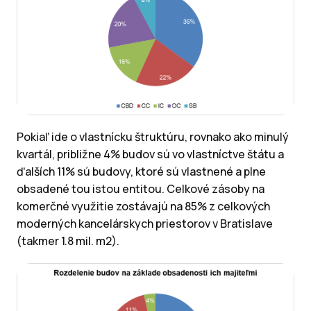
Pokiaľ ide o vlastnícku štruktúru, rovnako ako minulý
kvartál, približne 4% budov sú vo vlastníctve štátu a
ďalších 11% sú budovy, ktoré sú vlastnené a plne
obsadené tou istou entitou. Celkové zásoby na
komerčné využitie zostávajú na 85% z celkových
moderných kancelárskych priestorov v Bratislave
(takmer 1.8 mil. m2).