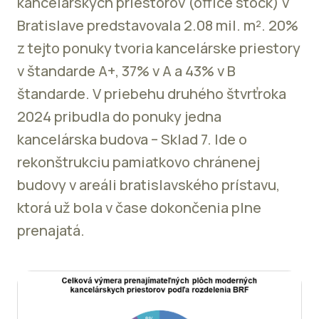
kancelárskych priestorov (office stock) v
Bratislave predstavovala 2.08 mil. m². 20%
z tejto ponuky tvoria kancelárske priestory
v štandarde A+, 37% v A a 43% v B
štandarde. V priebehu druhého štvrťroka
2024 pribudla do ponuky jedna
kancelárska budova – Sklad 7. Ide o
rekonštrukciu pamiatkovo chránenej
budovy v areáli bratislavského prístavu,
ktorá už bola v čase dokončenia plne
prenajatá.