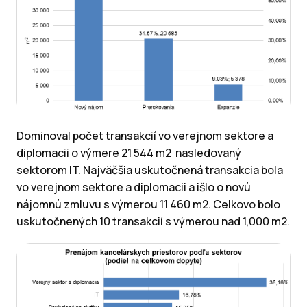
Dominoval počet transakcií vo verejnom sektore a
diplomacii o výmere 21 544 m2 nasledovaný
sektorom IT. Najväčšia uskutočnená transakcia bola
vo verejnom sektore a diplomacii a išlo o novú
nájomnú zmluvu s výmerou 11 460 m2. Celkovo bolo
uskutočnených 10 transakcií s výmerou nad 1,000 m2.