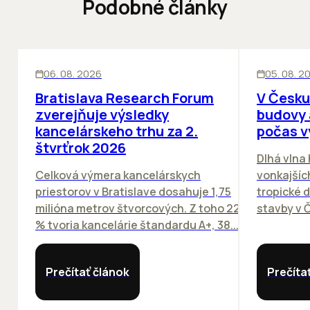
Podobné články
KANCELÁRIE
KANCELÁRIE
06. 08. 2026
05. 08. 2
Bratislava Research Forum
V Česku
zverejňuje výsledky
budovy 
kancelárskeho trhu za 2.
počas v
štvrťrok 2026
Dlhá vlna
Celková výmera kancelárskych
vonkajších
priestorov v Bratislave dosahuje 1,75
tropické dn
milióna metrov štvorcových. Z toho 22
stavby v Č
% tvoria kancelárie štandardu A+, 38...
Prečítať článok
Prečíta