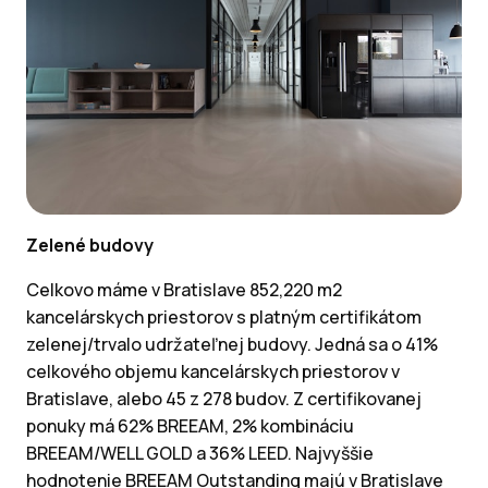
Zelené budovy
Celkovo máme v Bratislave 852,220 m2
kancelárskych priestorov s platným certifikátom
zelenej/trvalo udržateľnej budovy. Jedná sa o 41%
celkového objemu kancelárskych priestorov v
Bratislave, alebo 45 z 278 budov. Z certifikovanej
ponuky má 62% BREEAM, 2% kombináciu
BREEAM/WELL GOLD a 36% LEED. Najvyššie
hodnotenie BREEAM Outstanding majú v Bratislave