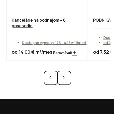
Kancelárie na podnájom – 6.
PODNIKAT
poschodie
Dostu
Dostupné výmery: 176 - 428 m²
Ihneď
od 01
od 14,00 € m²/mes.
od 7,32 
Porovnávač