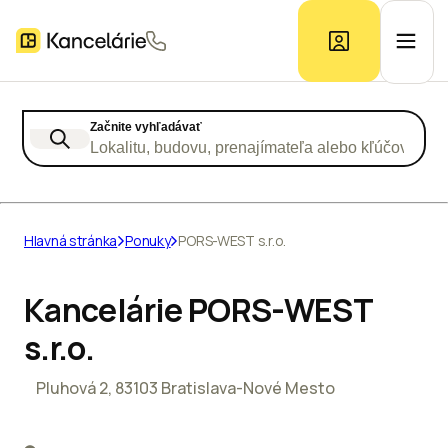
Začnite vyhľadávať
Ponuka kancelárií
Lokalitu, budovu, prenajímateľa alebo kľúčové slo
Prieskum trhu
Hlavná stránka
Ponuky
PORS-WEST s.r.o.
Kontakt
Kancelárie PORS-WEST
s.r.o.
Inzerát
Pluhová 2, 83103 Bratislava-Nové Mesto