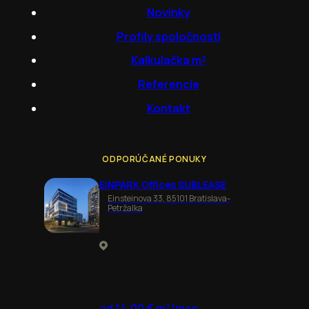
Novinky
Profily spoločností
Kalkulačka m²
Referencie
Kontakt
ODPORÚČANÉ PONUKY
EINPARK Offices SUBLEASE
Einsteinova 33, 85101 Bratislava-
Petržalka
od 14,00 € m²/mes.