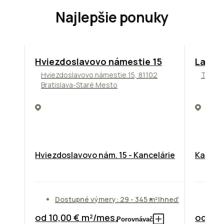
Najlepšie ponuky
ODPORÚČAME
ODPORÚ
Hviezdoslavovo námestie 15
Lakesi
Hviezdoslavovo námestie 15, 81102
Tomáši
Bratislava-Staré Mesto
Hviezdoslavovo nám. 15 - Kancelárie
Kancelá
Dostupné výmery: 29 - 345 m²
Ihneď
Do
od 10,00 € m²/mes.
od 13,
Porovnávač