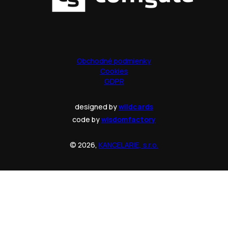
Obchodné podmienky
Cookies
GDPR
designed by
wildcards
code by
wisdomfactory
© 2026,
KANCELARIE, s.r.o.