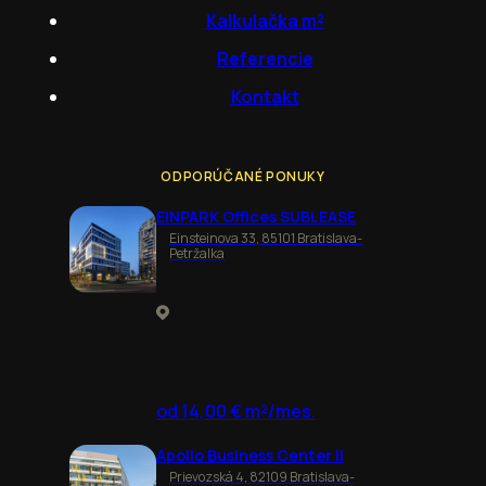
Kalkulačka m²
Referencie
Kontakt
ODPORÚČANÉ PONUKY
EINPARK Offices SUBLEASE
Einsteinova 33, 85101 Bratislava-
Petržalka
od 14,00 € m²/mes.
Apollo Business Center II
Prievozská 4, 82109 Bratislava-