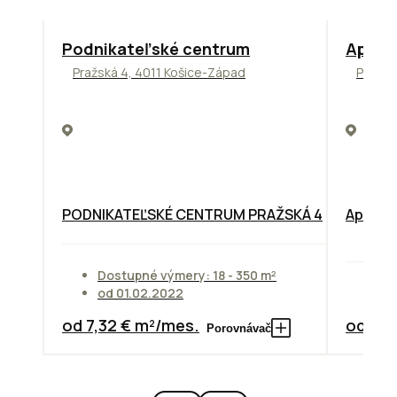
ODPORÚČAME
TOP
NO
Podnikateľské centrum
Apollo
Pražská 4, 4011 Košice-Západ
Prievo
PODNIKATEĽSKÉ CENTRUM PRAŽSKÁ 4
Apollo 
Dostupné výmery: 18 - 350 m²
od 01.02.2022
Do
od 7,32 € m²/mes.
od 10,
Porovnávač