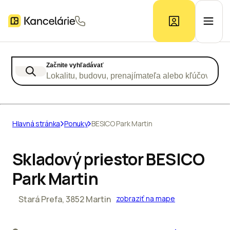
Začnite vyhľadávať
Ponuka kancelárií
Lokalitu, budovu, prenajímateľa alebo kľúčové slo
Prieskum trhu
Hlavná stránka
Ponuky
BESICO Park Martin
Kontakt
Skladový priestor BESICO
Park Martin
Inzerát
Stará Prefa, 3852 Martin
zobraziť na mape