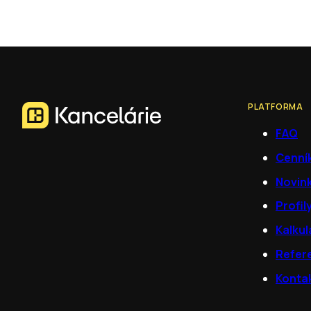
PLATFORMA
FAQ
Cenní
Novin
Profil
Kalkul
Refer
Konta