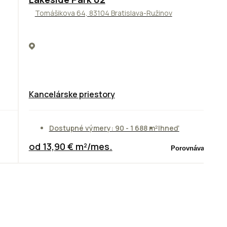
Tomášikova 64, 83104 Bratislava-Ružinov
Kancelárske priestory
Dostupné výmery: 90 - 1 688 m²
Ihneď
od 13,90 € m²/mes.
Porovnávač