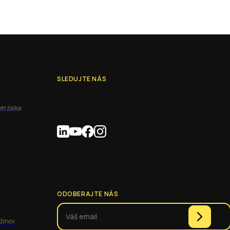
SLEDUJTE NÁS
etržalka
ODOBERAJTE NÁS
užinov