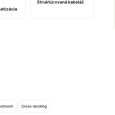
Štruktúrovaná kabeláž
matizácia
estnosti
Cross-docking