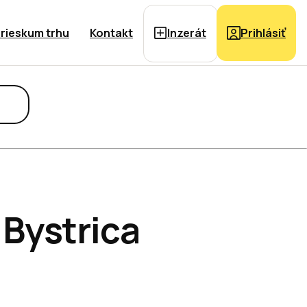
rieskum trhu
Kontakt
Inzerát
Prihlásiť
 Bystrica