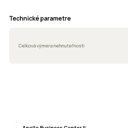
Technické parametre
Celková výmera nehnuteľnosti
TOP
NOVINKA
ODPORÚČAME
Apollo Business Center II