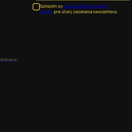
Súhlasím so
spracúvaním osobných
údajov
pre účely zasielania newslettera.
 Bratislava-