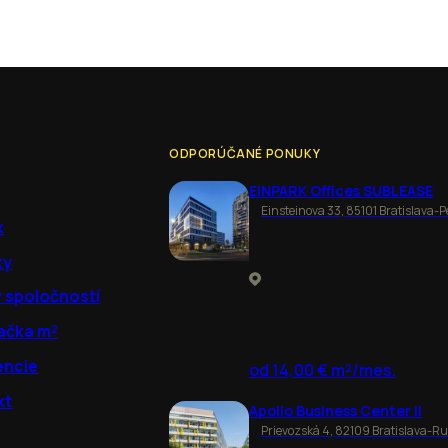
ODPORÚČANÉ PONUKY
EINPARK Offices SUBLEASE
Einsteinova 33, 85101 Bratislava-P
k
ky
y spoločností
ačka m²
encie
od 14,00 € m²/mes.
kt
Apollo Business Center II
Prievozská 4, 82109 Bratislava-R