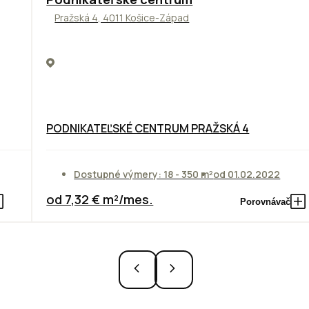
Pražská 4, 4011 Košice-Západ
PODNIKATEĽSKÉ CENTRUM PRAŽSKÁ 4
Dostupné výmery: 18 - 350 m²
od 01.02.2022
od 7,32 € m²/mes.
Porovnávač