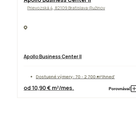
Prievozská 4, 82109 Bratislava-Ružinov
Apollo Business Center II
Dostupné výmery: 70 - 2 700 m²
Ihneď
od 10,90 € m²/mes.
Porovnávač