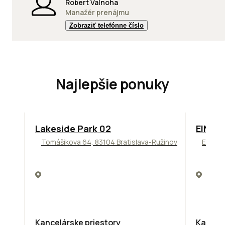
Robert Valnoha
Manažér prenájmu
Zobraziť telefónne číslo
Najlepšie ponuky
ODPORÚČAME
TOP
O
Lakeside Park 02
EINPA
Tomášikova 64, 83104 Bratislava-Ružinov
Einstei
Kancelárske priestory
Kancelá