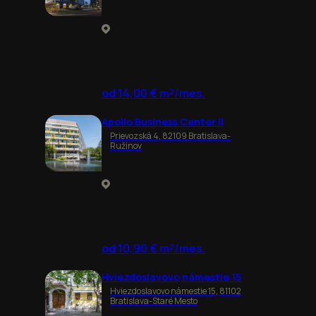
od 14,00 € m²/mes.
Apollo Business Center II
Prievozská 4, 82109 Bratislava-
Ružinov
od 10,90 € m²/mes.
Hviezdoslavovo námestie 15
Hviezdoslavovo námestie 15, 81102
Bratislava-Staré Mesto