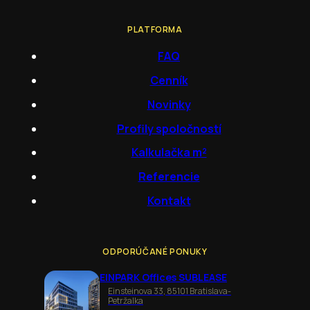
PLATFORMA
FAQ
Cenník
Novinky
Profily spoločností
Kalkulačka m²
Referencie
Kontakt
ODPORÚČANÉ PONUKY
EINPARK Offices SUBLEASE
Einsteinova 33, 85101 Bratislava-
Petržalka