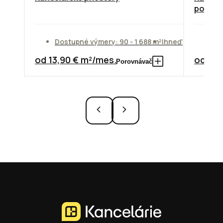
poscho
Dostupné výmery: 90 - 1 688 m²
Ihneď
Do
od 13,90 € m²/mes.
od 14,
Porovnávač