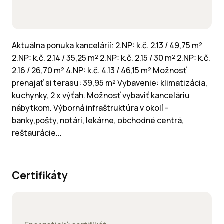
Aktuálna ponuka kancelárií: 2.NP: k.č. 2.13 / 49,75 m²
2.NP: k.č. 2.14 / 35,25 m² 2.NP: k.č. 2.15 / 30 m² 2.NP: k.č.
2.16 / 26,70 m² 4.NP: k.č. 4.13 / 46,15 m² Možnosť
prenajať si terasu: 39,95 m² Vybavenie: klimatizácia,
kuchynky, 2 x výťah. Možnosť vybaviť kanceláriu
nábytkom. Výborná infraštruktúra v okolí -
banky,pošty, notári, lekárne, obchodné centrá,
reštaurácie...
Certifikáty