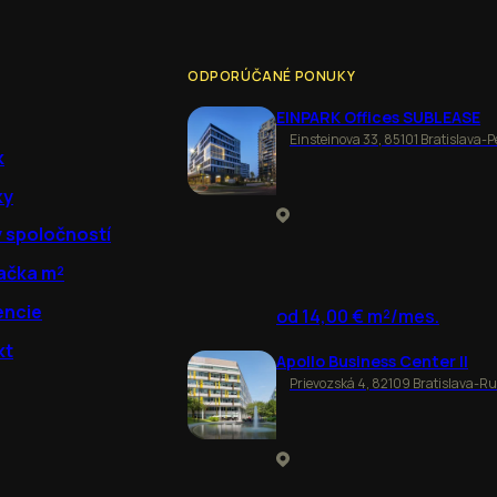
ODPORÚČANÉ PONUKY
EINPARK Offices SUBLEASE
Einsteinova 33, 85101 Bratislava-P
k
ky
y spoločností
ačka m²
encie
od 14,00 € m²/mes.
kt
Apollo Business Center II
Prievozská 4, 82109 Bratislava-R