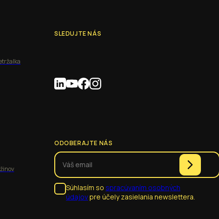
SLEDUJTE NÁS
etržalka
ODOBERAJTE NÁS
užinov
Súhlasím so
spracúvaním osobných
údajov
pre účely zasielania newslettera.