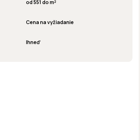
od 551 do m²
Cena na vyžiadanie
Ihneď