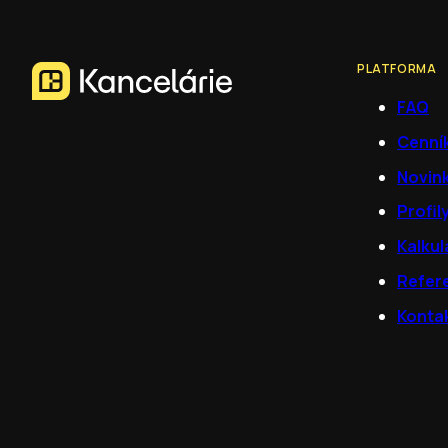
PLATFORMA
FAQ
Cenní
Novin
Profil
Kalkul
Refer
Konta