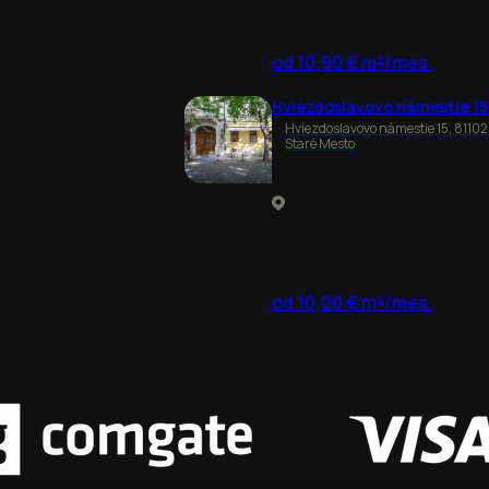
od 10,90 € m²/mes.
Hviezdoslavovo námestie 15
Hviezdoslavovo námestie 15, 81102
Staré Mesto
od 10,00 € m²/mes.