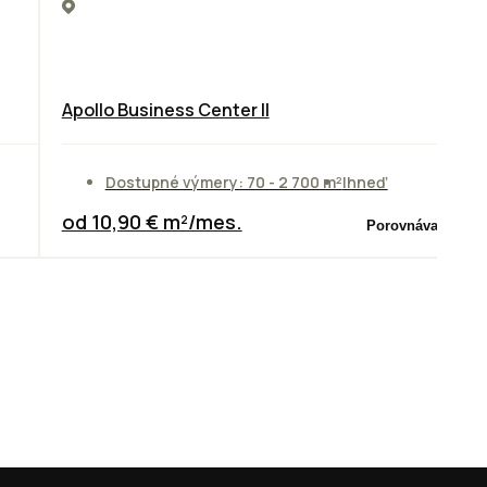
Apollo Business Center II
Dostupné výmery: 70 - 2 700 m²
Ihneď
od 10,90 € m²/mes.
Porovnávač