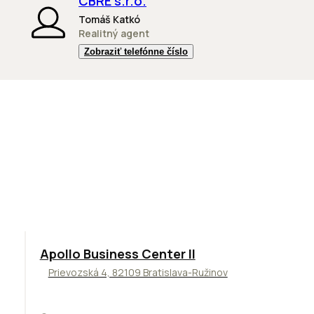
CBRE s.r.o.
Tomáš Katkó
Realitný agent
Zobraziť telefónne číslo
TOP
NOVINKA
ODPORÚČAME
Apollo Business Center II
Prievozská 4, 82109 Bratislava-Ružinov