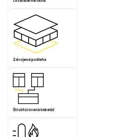
Otvárateľné okná
Zdvojená podlaha
Štruktúrovaná kabeláž