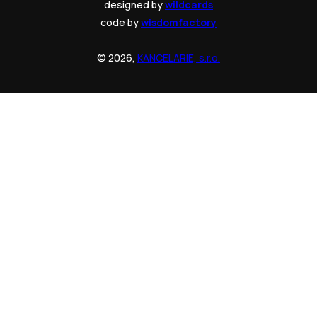
designed by
wildcards
code by
wisdomfactory
© 2026,
KANCELARIE, s.r.o.