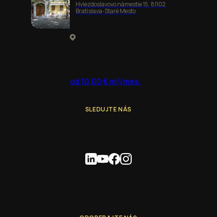
Hviezdoslavovo námestie 15, 81102
Bratislava-Staré Mesto
od 10,00 € m²/mes.
SLEDUJTE NÁS