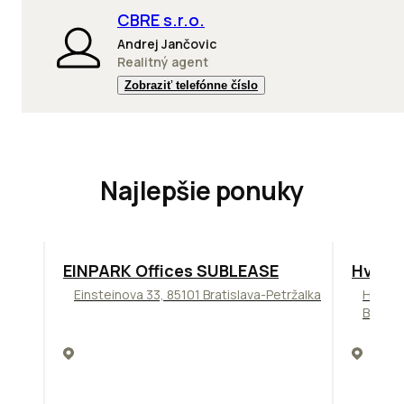
CBRE s.r.o.
Andrej Jančovic
Realitný agent
Zobraziť telefónne číslo
Najlepšie ponuky
TOP
ODPORÚČAME
ODPORÚ
EINPARK Offices SUBLEASE
Hviez
Einsteinova 33, 85101 Bratislava-Petržalka
Hviezd
Bratis