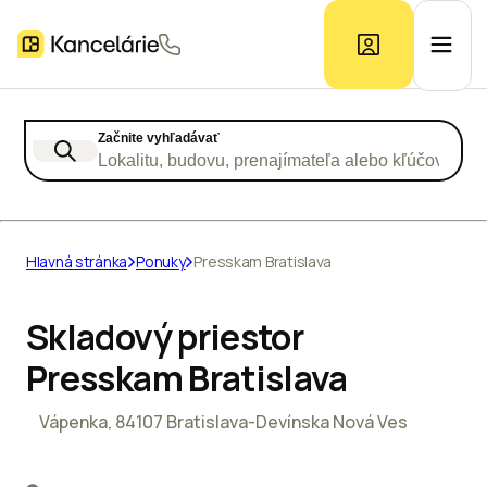
Začnite vyhľadávať
Ponuka kancelárií
Lokalitu, budovu, prenajímateľa alebo kľúčové slo
Prieskum trhu
Hlavná stránka
Ponuky
Presskam Bratislava
Kontakt
Skladový priestor
Presskam Bratislava
Inzerát
Vápenka, 84107 Bratislava-Devínska Nová Ves