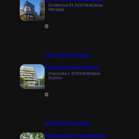
Einsteinova 33, 85101 Bratislava-
Petržalka
od 14,00 € m²/mes.
Apollo Business Center II
Prievozská 4, 82109 Bratislava-
Ružinov
od 10,90 € m²/mes.
Hviezdoslavovo námestie 15