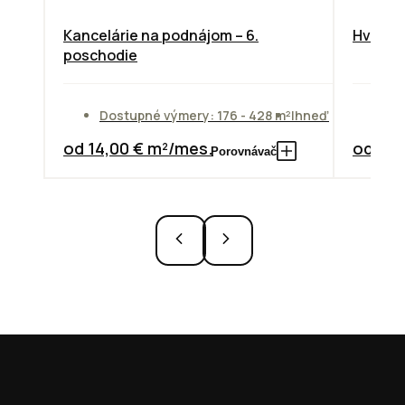
Kancelárie na podnájom – 6.
Hviezdo
poschodie
Dostupné výmery: 176 - 428 m²
Ihneď
Do
od 14,00 € m²/mes.
od 10,
Porovnávač