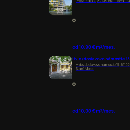
Prievozská 4, 82109 Bratislava-R
od 10,90 € m²/mes.
Hviezdoslavovo námestie 15
Hviezdoslavovo námestie 15, 81102
Staré Mesto
od 10,00 € m²/mes.