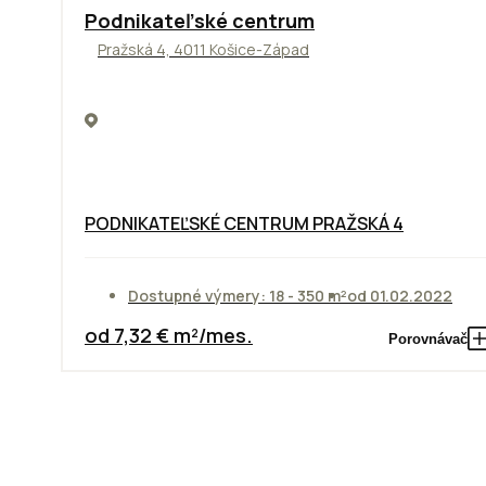
ODPORÚČAME
Podnikateľské centrum
Pražská 4, 4011 Košice-Západ
PODNIKATEĽSKÉ CENTRUM PRAŽSKÁ 4
Dostupné výmery: 18 - 350 m²
od 01.02.2022
od 7,32 € m²/mes.
Porovnávač