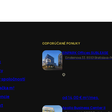
ODPORÚČANÉ PONUKY
EINPARK Offices SUBLEASE
Einsteinova 33, 85101 Bratislava-P
k
ky
y spoločností
ačka m²
encie
od 14,00 € m²/mes.
kt
Apollo Business Center II