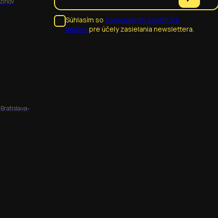
užinov
Súhlasím so
spracúvaním osobných
údajov
pre účely zasielania newslettera.
 Bratislava-