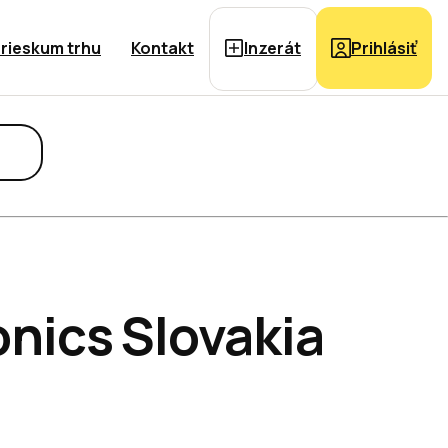
rieskum trhu
Kontakt
Inzerát
Prihlásiť
nics Slovakia