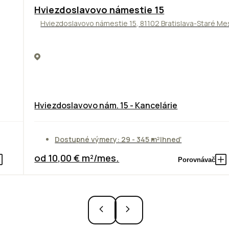
ODPORÚČAME
Hviezdoslavovo námestie 15
Hviezdoslavovo námestie 15, 81102 Bratislava-Staré Me
Hviezdoslavovo nám. 15 - Kancelárie
Dostupné výmery: 29 - 345 m²
Ihneď
od 10,00 € m²/mes.
Porovnávač