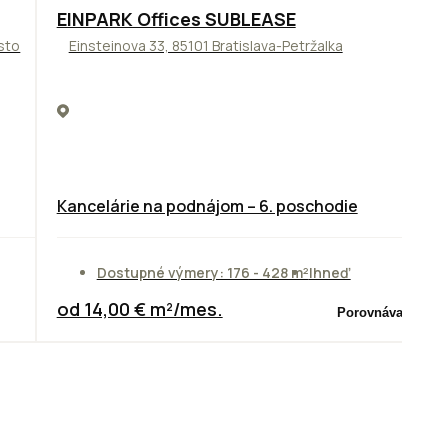
TOP
ODPORÚČAME
EINPARK Offices SUBLEASE
sto
Einsteinova 33, 85101 Bratislava-Petržalka
Kancelárie na podnájom – 6. poschodie
Dostupné výmery: 176 - 428 m²
Ihneď
od 14,00 € m²/mes.
Porovnávač