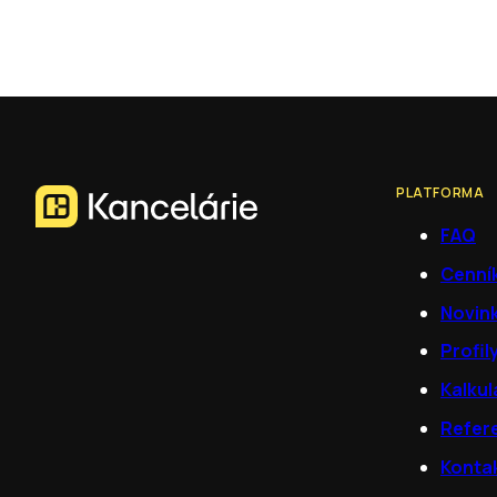
PLATFORMA
FAQ
Cenní
Novin
Profil
Kalkul
Refer
Konta