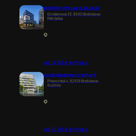
EINPARK Offices SUBLEASE
Einsteinova 33, 85101 Bratislava-
Petržalka
od 14,00 € m²/mes.
Apollo Business Center II
Prievozská 4, 82109 Bratislava-
Ružinov
od 10,90 € m²/mes.