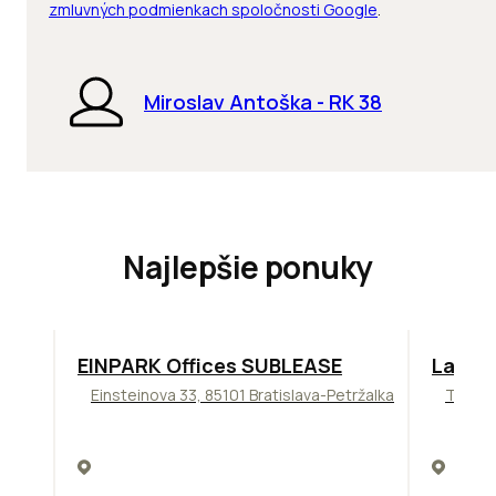
zmluvných podmienkach spoločnosti Google
.
Miroslav Antoška - RK 38
Najlepšie ponuky
TOP
ODPORÚČAME
ODPORÚ
EINPARK Offices SUBLEASE
Lakesi
Einsteinova 33, 85101 Bratislava-Petržalka
Tomáši