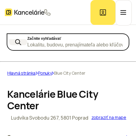
Začnite vyhľadávať
Ponuka kancelárií
Lokalitu, budovu, prenajímateľa alebo kľúčové slo
Prieskum trhu
Hlavná stránka
Ponuky
Blue City Center
Kontakt
Kancelárie Blue City
Center
Inzerát
Ludvíka Svobodu 267, 5801 Poprad
zobraziť na mape