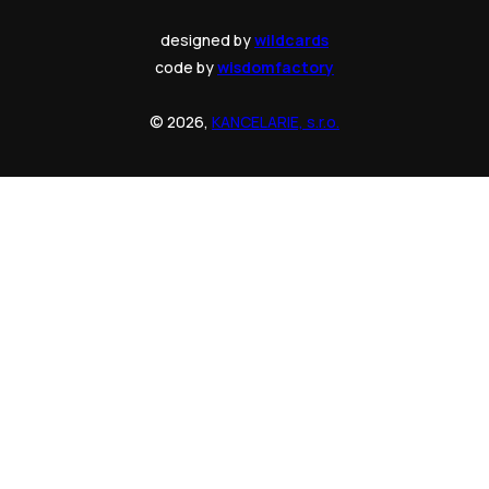
designed by
wildcards
code by
wisdomfactory
© 2026,
KANCELARIE, s.r.o.