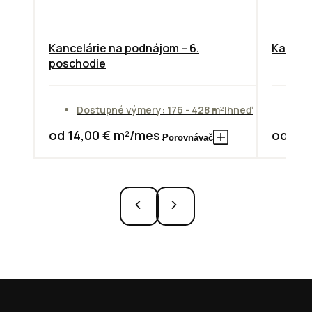
Kancelárie na podnájom – 6.
Kancelá
poschodie
Dostupné výmery: 176 - 428 m²
Ihneď
Do
od 14,00 € m²/mes.
od 13,
Porovnávač