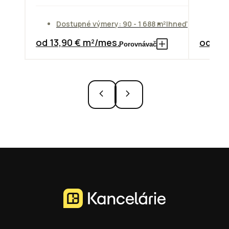
Do
Dostupné výmery: 90 - 1 688 m²
Ihneď
od
od 13,90 € m²/mes.
od 7,3
Porovnávač