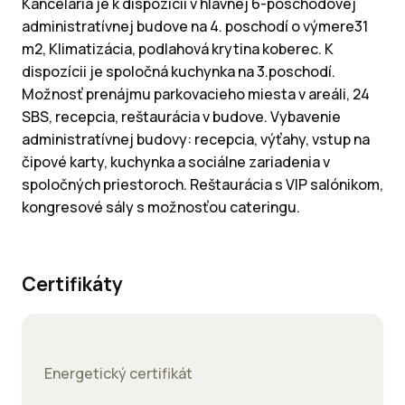
Kancelária je k dispozícii v hlavnej 6-poschodovej
administratívnej budove na 4. poschodí o výmere31
m2, Klimatizácia, podlahová krytina koberec. K
dispozícii je spoločná kuchynka na 3.poschodí.
Možnosť prenájmu parkovacieho miesta v areáli, 24
SBS, recepcia, reštaurácia v budove. Vybavenie
administratívnej budovy: recepcia, výťahy, vstup na
čipové karty, kuchynka a sociálne zariadenia v
spoločných priestoroch. Reštaurácia s VIP salónikom,
kongresové sály s možnosťou cateringu.
Certifikáty
Energetický certifikát