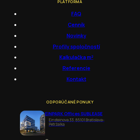
PLATFORMA
FAQ
Cenník
Novinky
Profily spoločností
Kalkulačka m²
Referencie
Kontakt
ODPORÚČANÉ PONUKY
EINPARK Offices SUBLEASE
Einsteinova 33, 85101 Bratislava-
Petržalka