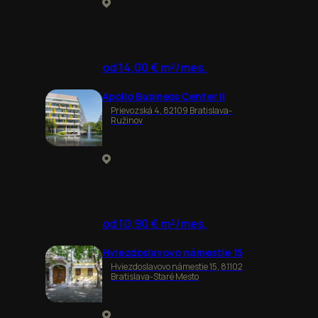
od 14,00 € m²/mes.
Apollo Business Center II
Prievozská 4, 82109 Bratislava-
Ružinov
od 10,90 € m²/mes.
Hviezdoslavovo námestie 15
Hviezdoslavovo námestie 15, 81102
Bratislava-Staré Mesto