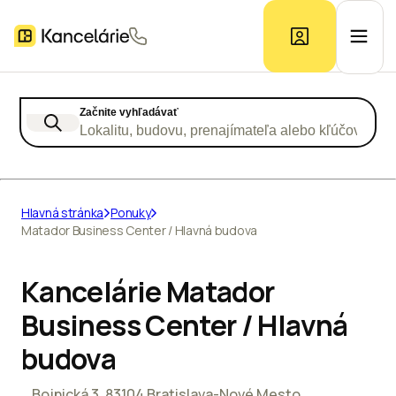
Začnite vyhľadávať
Ponuka kancelárií
Lokalitu, budovu, prenajímateľa alebo kľúčové slo
Prieskum trhu
Hlavná stránka
Ponuky
Matador Business Center / Hlavná budova
Kontakt
Kancelárie Matador
Inzerát
Business Center / Hlavná
budova
Bojnická 3, 83104 Bratislava-Nové Mesto