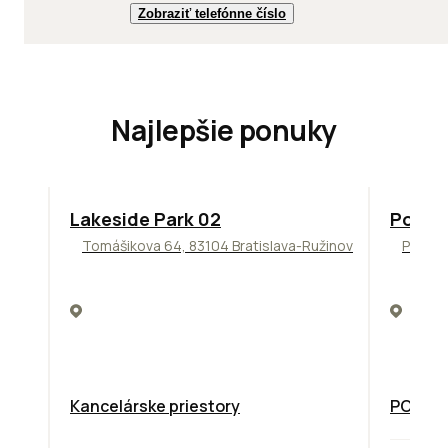
Zobraziť telefónne číslo
Najlepšie ponuky
ODPORÚČAME
ODPORÚ
Lakeside Park 02
Podni
Tomášikova 64, 83104 Bratislava-Ružinov
Pražsk
Kancelárske priestory
PODNIK