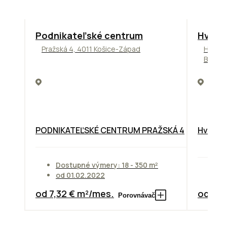
ODPORÚČAME
ODPORÚ
Podnikateľské centrum
Hviez
Pražská 4, 4011 Košice-Západ
Hviezd
Bratis
PODNIKATEĽSKÉ CENTRUM PRAŽSKÁ 4
Hviezdo
Dostupné výmery: 18 - 350 m²
od 01.02.2022
Do
od 7,32 € m²/mes.
od 10,
Porovnávač