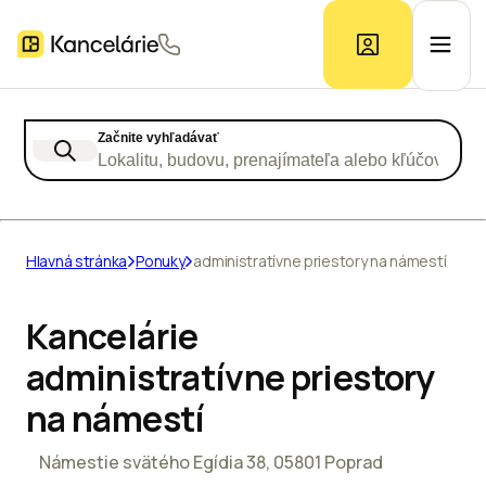
Začnite vyhľadávať
Ponuka kancelárií
Lokalitu, budovu, prenajímateľa alebo kľúčové slo
Prieskum trhu
Hlavná stránka
Ponuky
administratívne priestory na námestí
Kontakt
Kancelárie
administratívne priestory
Inzerát
na námestí
Námestie svätého Egídia 38, 05801 Poprad