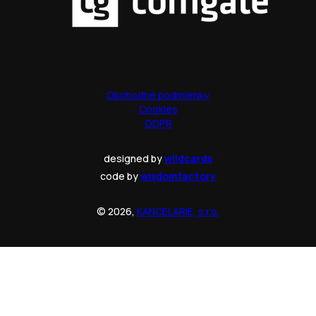
Obchodné podmienky
Cookies
GDPR
designed by
wildcards
code by
wisdomfactory
© 2026,
KANCELARIE, s.r.o.