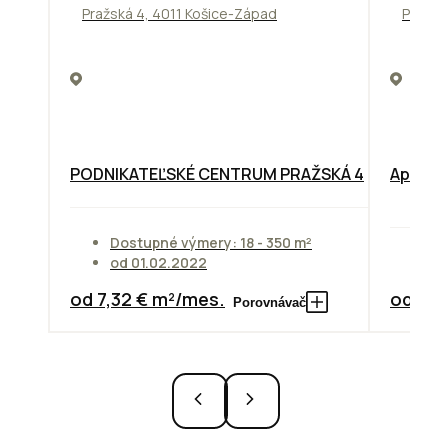
Pražská 4, 4011 Košice-Západ
Prievo
PODNIKATEĽSKÉ CENTRUM PRAŽSKÁ 4
Apollo 
Dostupné výmery: 18 - 350 m²
od 01.02.2022
Do
od 7,32 € m²/mes.
od 10,
Porovnávač