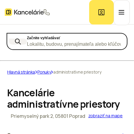
Začnite vyhľadávať
Ponuka kancelárií
Lokalitu, budovu, prenajímateľa alebo kľúčové slo
Prieskum trhu
Hlavná stránka
Ponuky
administratívne priestory
Kontakt
Kancelárie
administratívne priestory
Inzerát
Priemyselný park 2, 05801 Poprad
zobraziť na mape