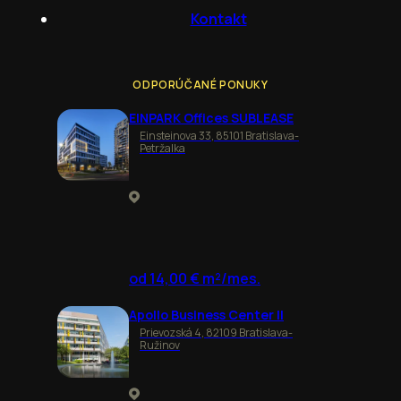
Kontakt
ODPORÚČANÉ PONUKY
EINPARK Offices SUBLEASE
Einsteinova 33, 85101 Bratislava-
Petržalka
od 14,00 € m²/mes.
Apollo Business Center II
Prievozská 4, 82109 Bratislava-
Ružinov