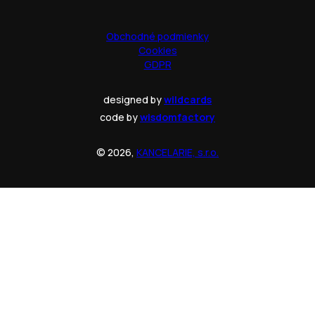
Obchodné podmienky
Cookies
GDPR
designed by
wildcards
code by
wisdomfactory
© 2026,
KANCELARIE, s.r.o.