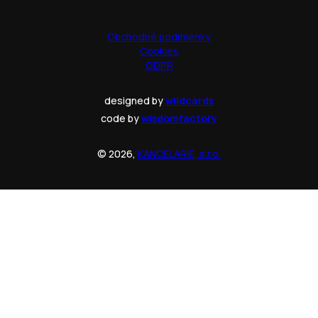
Obchodné podmienky
Cookies
GDPR
designed by
wildcards
code by
wisdomfactory
© 2026,
KANCELARIE, s.r.o.