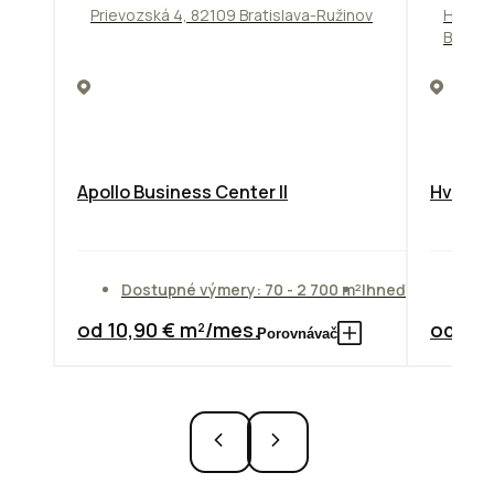
Prievozská 4, 82109 Bratislava-Ružinov
Hviezd
Bratis
Apollo Business Center II
Hviezdo
Dostupné výmery: 70 - 2 700 m²
Ihneď
Do
od 10,90 € m²/mes.
od 10,
Porovnávač