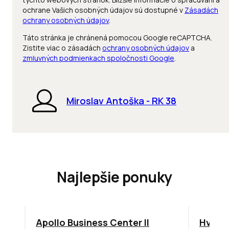
ochrane Vašich osobných údajov sú dostupné v
Zásadách
ochrany osobných údajov
.
Táto stránka je chránená pomocou Google reCAPTCHA.
Zistite viac o zásadách
ochrany osobných údajov
a
zmluvných podmienkach spoločnosti Google
.
Miroslav Antoška - RK 38
Najlepšie ponuky
TOP
NOVINKA
ODPORÚČAME
ODPORÚ
Apollo Business Center II
Hviez