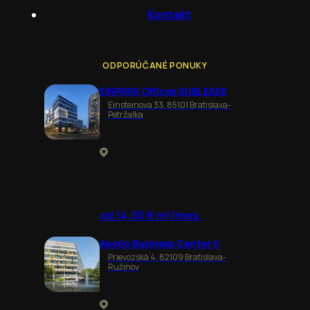
Kontakt
ODPORÚČANÉ PONUKY
EINPARK Offices SUBLEASE
Einsteinova 33, 85101 Bratislava-
Petržalka
od 14,00 € m²/mes.
Apollo Business Center II
Prievozská 4, 82109 Bratislava-
Ružinov