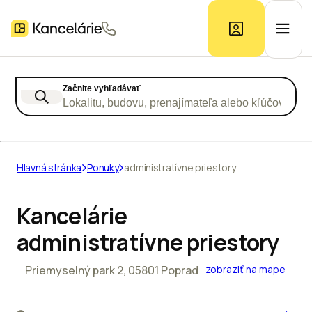
Začnite vyhľadávať
Ponuka kancelárií
Lokalitu, budovu, prenajímateľa alebo kľúčové slo
Prieskum trhu
Hlavná stránka
Ponuky
administratívne priestory
Kontakt
Kancelárie
administratívne priestory
Inzerát
Priemyselný park 2, 05801 Poprad
zobraziť na mape