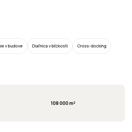
ie v budove
Diaľnica v blízkosti
Cross-docking
108 000 m²