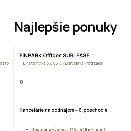
Najlepšie ponuky
TOP
ODPORÚČAME
EINPARK Offices SUBLEASE
Mesto
Einsteinova 33, 85101 Bratislava-Petržalka
Kancelárie na podnájom – 6. poschodie
Dostupné výmery: 176 - 428 m²
Ihneď