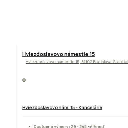
ODPORÚČAME
Hviezdoslavovo námestie 15
Hviezdoslavovo námestie 15, 81102 Bratislava-Staré 
Hviezdoslavovo nám. 15 - Kancelárie
Dostupné výmery: 29 - 345 m²
Ihneď