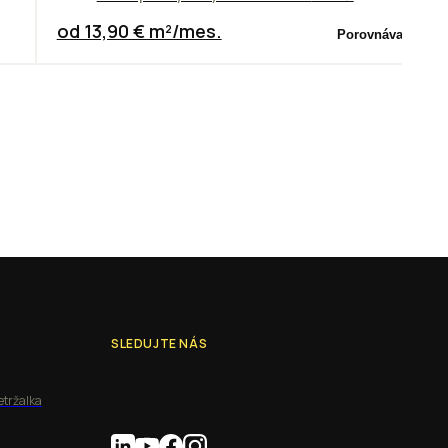
od 13,90 € m²/mes.
Porovnávač
SLEDUJTE NÁS
etržalka