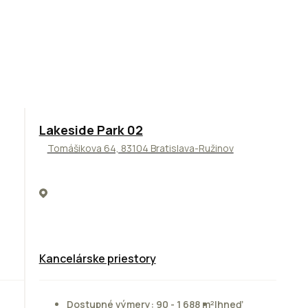
ODPORÚČAME
Lakeside Park 02
Tomášikova 64, 83104 Bratislava-Ružinov
Kancelárske priestory
Dostupné výmery: 90 - 1 688 m²
Ihneď