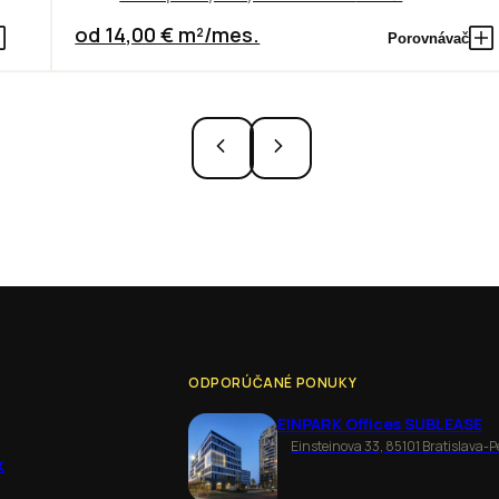
od 14,00 € m²/mes.
Porovnávač
ODPORÚČANÉ PONUKY
EINPARK Offices SUBLEASE
Einsteinova 33, 85101 Bratislava-P
k