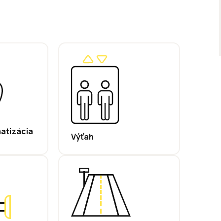
matizácia
Výťah