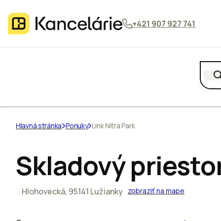
+421 907 927 741
Hlavná stránka
Ponuky
Link Nitra Park
Skladový priestor
Hlohovecká, 95141 Lužianky
zobraziť na mape