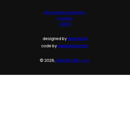
Obchodné podmienky
Cookies
GDPR
designed by
wildcards
code by
wisdomfactory
© 2026,
KANCELARIE, s.r.o.