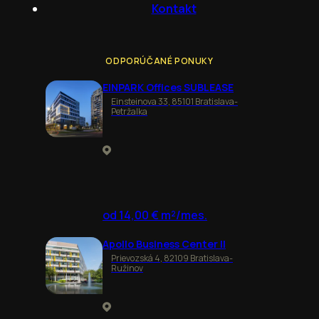
Kontakt
ODPORÚČANÉ PONUKY
EINPARK Offices SUBLEASE
Einsteinova 33, 85101 Bratislava-
Petržalka
od 14,00 € m²/mes.
Apollo Business Center II
Prievozská 4, 82109 Bratislava-
Ružinov