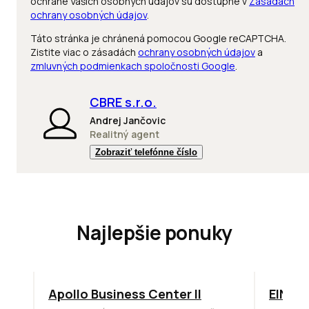
ochrane Vašich osobných údajov sú dostupné v
Zásadách
ochrany osobných údajov
.
Táto stránka je chránená pomocou Google reCAPTCHA.
Zistite viac o zásadách
ochrany osobných údajov
a
zmluvných podmienkach spoločnosti Google
.
CBRE s.r.o.
Andrej Jančovic
Realitný agent
Zobraziť telefónne číslo
Najlepšie ponuky
TOP
NOVINKA
ODPORÚČAME
TOP
O
Apollo Business Center II
EINPA