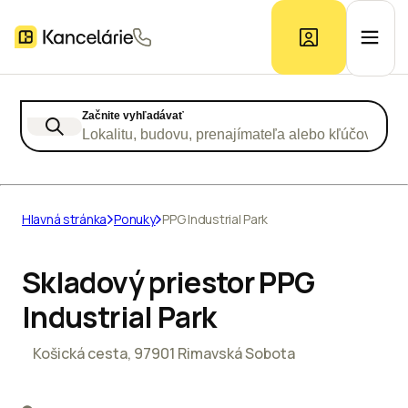
Začnite vyhľadávať
Ponuka kancelárií
Lokalitu, budovu, prenajímateľa alebo kľúčové slo
Prieskum trhu
Hlavná stránka
Ponuky
PPG Industrial Park
Kontakt
Skladový priestor PPG
Industrial Park
Inzerát
Košická cesta, 97901 Rimavská Sobota