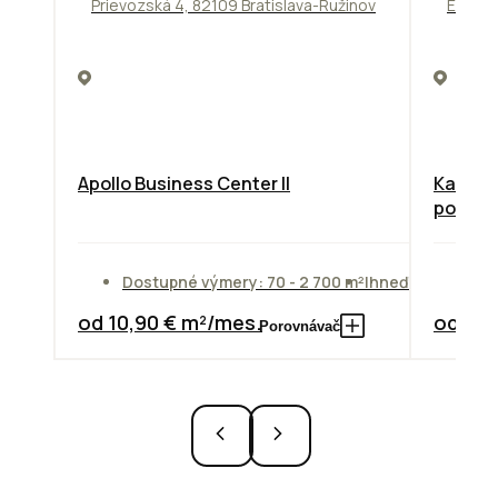
Prievozská 4, 82109 Bratislava-Ružinov
Einstei
Apollo Business Center II
Kancelá
poscho
Dostupné výmery: 70 - 2 700 m²
Ihneď
Do
od 10,90 € m²/mes.
od 14,
Porovnávač