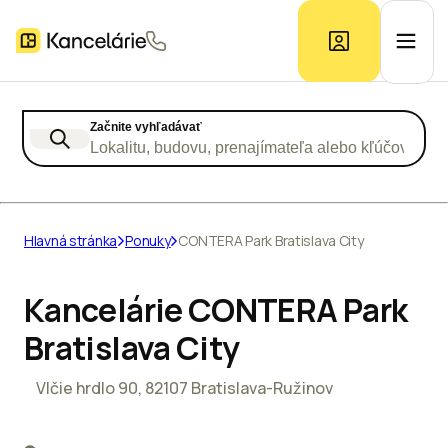
Začnite vyhľadávať
Ponuka kancelárií
Lokalitu, budovu, prenajímateľa alebo kľúčové slo
Prieskum trhu
Hlavná stránka
Ponuky
CONTERA Park Bratislava City
Kontakt
Kancelárie CONTERA Park
Bratislava City
Inzerát
Vlčie hrdlo 90, 82107 Bratislava-Ružinov