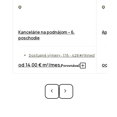
Kancelárie na podnájom – 6.
Apollo 
poschodie
Dostupné výmery: 176 - 428 m²
Ihneď
Do
od 14,00 € m²/mes.
od 10,
Porovnávač