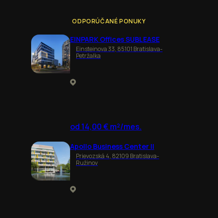
ODPORÚČANÉ PONUKY
EINPARK Offices SUBLEASE
Einsteinova 33, 85101 Bratislava-
Petržalka
od 14,00 € m²/mes.
Apollo Business Center II
Prievozská 4, 82109 Bratislava-
Ružinov