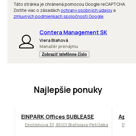
Táto stránka je chránená pomocou Google reCAPTCHA.
Zistite viac o zásadách
ochrany osobných údajov
a
zmluvných podmienkach spoločnosti Google
.
Contera Management SK
Viera Blahová
Manažér prenájmu
Zobraziť telefónne číslo
Najlepšie ponuky
TOP
ODPORÚČAME
TOP
NO
EINPARK Offices SUBLEASE
Apollo
Einsteinova 33, 85101 Bratislava-Petržalka
Prievo