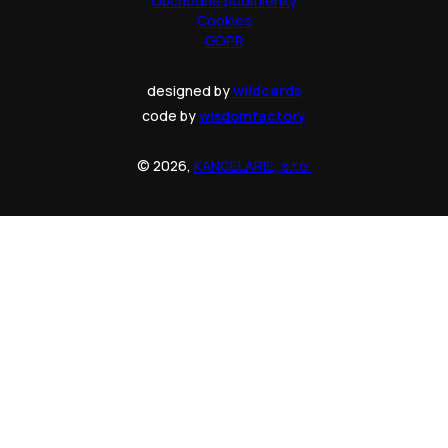
Obchodné podmienky
Cookies
GDPR
designed by
wildcards
code by
wisdomfactory
© 2026,
KANCELARIE, s.r.o.