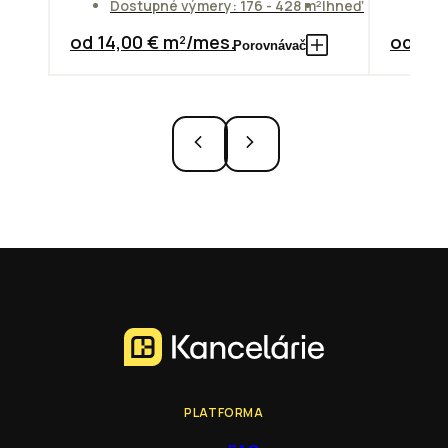
Dostupné výmery: 176 - 428 m²
Ihneď
Do
od 14,00 € m²/mes.
od 10,
Porovnávač
PLATFORMA