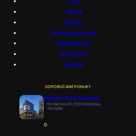
FAQ
Cenník
Novinky
Profily spoločností
Kalkulačka m²
Referencie
Kontakt
ODPORÚČANÉ PONUKY
EINPARK Offices SUBLEASE
Einsteinova 33, 85101 Bratislava-
Petržalka