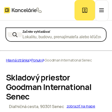
Začnite vyhľadávať
Ponuka kancelárií
Lokalitu, budovu, prenajímateľa alebo kľúčové slo
Prieskum trhu
Hlavná stránka
Ponuky
Goodman International Senec
Kontakt
Skladový priestor
Goodman International
Inzerát
Senec
Diaľničná cesta, 90301 Senec
zobraziť na mape