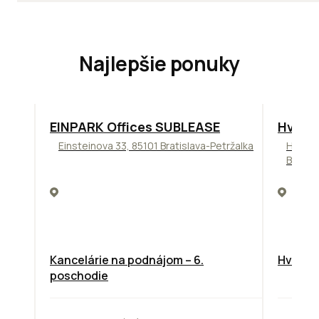
Najlepšie ponuky
TOP
ODPORÚČAME
ODPORÚ
EINPARK Offices SUBLEASE
Hviez
Einsteinova 33, 85101 Bratislava-Petržalka
Hviezd
Bratis
Kancelárie na podnájom – 6.
Hviezdo
poschodie