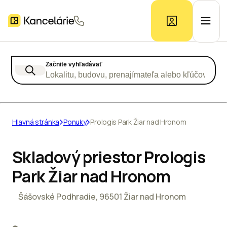
Začnite vyhľadávať
Ponuka kancelárií
Lokalitu, budovu, prenajímateľa alebo kľúčové slo
Prieskum trhu
Hlavná stránka
Ponuky
Prologis Park Žiar nad Hronom
Kontakt
Skladový priestor Prologis
Park Žiar nad Hronom
Inzerát
Šášovské Podhradie, 96501 Žiar nad Hronom