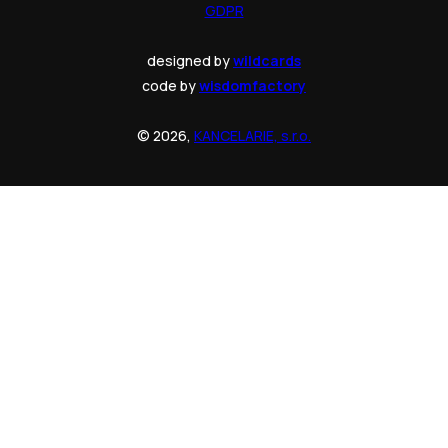
GDPR
designed by
wildcards
code by
wisdomfactory
© 2026,
KANCELARIE, s.r.o.