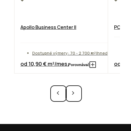
Apollo Business Center II
PODNIK
Do
Dostupné výmery: 70 - 2 700 m²
Ihneď
od
od 10,90 € m²/mes.
od 7,3
Porovnávač