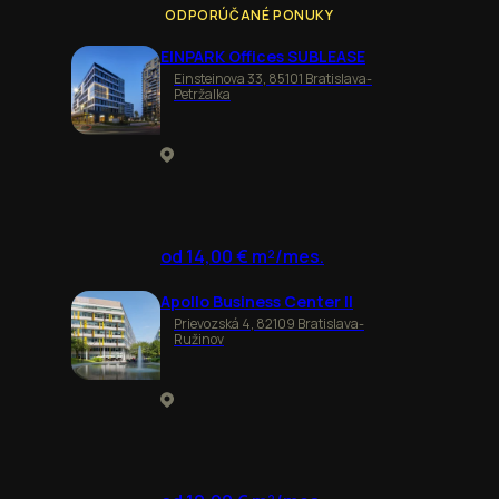
ODPORÚČANÉ PONUKY
EINPARK Offices SUBLEASE
Einsteinova 33, 85101 Bratislava-
Petržalka
od 14,00 € m²/mes.
Apollo Business Center II
Prievozská 4, 82109 Bratislava-
Ružinov