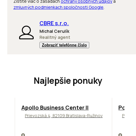
Zistite viac o zásadách
ochrany osobných údajov
a
zmluvných podmienkach spoločnosti Google
.
CBRE s.r.o.
Michal Cerulík
Realitný agent
Zobraziť telefónne číslo
Najlepšie ponuky
TOP
NOVINKA
ODPORÚČAME
ODPORÚ
Apollo Business Center II
Podni
Prievozská 4, 82109 Bratislava-Ružinov
Pražsk