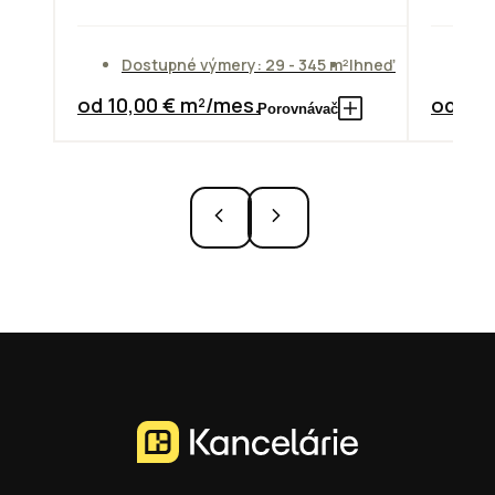
Dostupné výmery: 29 - 345 m²
Ihneď
Do
od 10,00 € m²/mes.
od 10,
Porovnávač