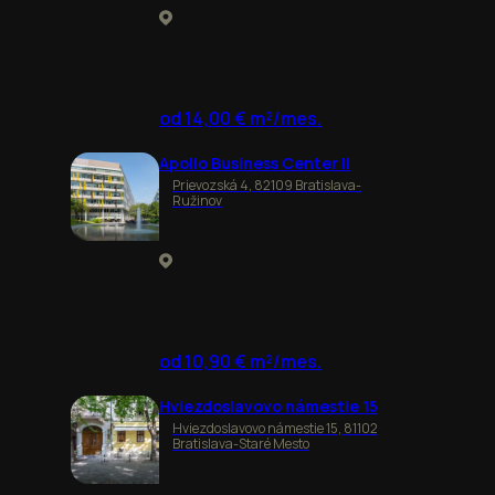
od 14,00 € m²/mes.
Apollo Business Center II
Prievozská 4, 82109 Bratislava-
Ružinov
od 10,90 € m²/mes.
Hviezdoslavovo námestie 15
Hviezdoslavovo námestie 15, 81102
Bratislava-Staré Mesto