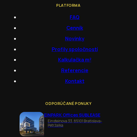
PLATFORMA
FAQ
Cenník
Novinky
Profily spoločností
Kalkulačka m²
Referencie
Kontakt
ODPORÚČANÉ PONUKY
EINPARK Offices SUBLEASE
Einsteinova 33, 85101 Bratislava-
Petržalka