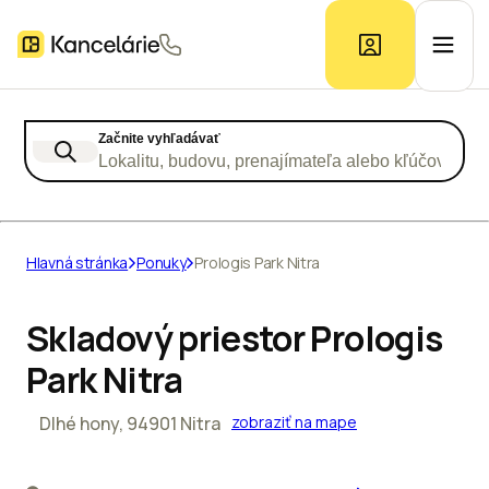
Začnite vyhľadávať
Ponuka kancelárií
Lokalitu, budovu, prenajímateľa alebo kľúčové slo
Prieskum trhu
Hlavná stránka
Ponuky
Prologis Park Nitra
Kontakt
Skladový priestor Prologis
Park Nitra
Inzerát
Dlhé hony, 94901 Nitra
zobraziť na mape