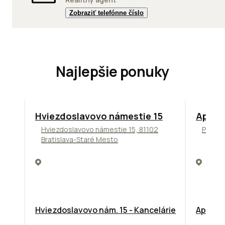
Zobraziť telefónne číslo
Najlepšie ponuky
ODPORÚČAME
TOP
NO
Hviezdoslavovo námestie 15
Apollo
Hviezdoslavovo námestie 15, 81102
Prievo
Bratislava-Staré Mesto
Hviezdoslavovo nám. 15 - Kancelárie
Apollo 