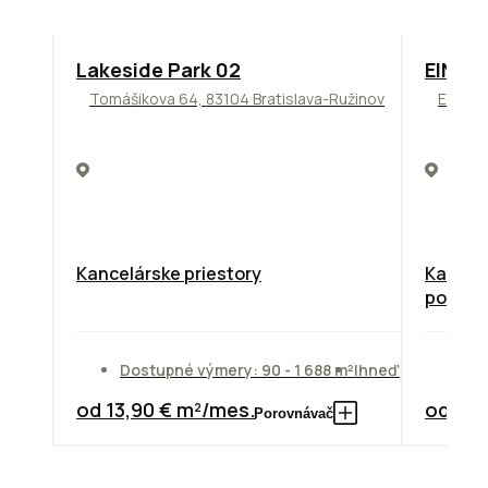
ODPORÚČAME
TOP
O
Lakeside Park 02
EINPA
Tomášikova 64, 83104 Bratislava-Ružinov
Einstei
Kancelárske priestory
Kancelá
poscho
Dostupné výmery: 90 - 1 688 m²
Ihneď
Do
od 13,90 € m²/mes.
od 14,
Porovnávač