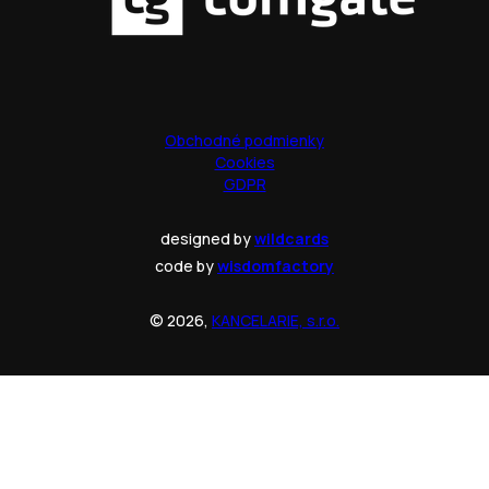
Obchodné podmienky
Cookies
GDPR
designed by
wildcards
code by
wisdomfactory
© 2026,
KANCELARIE, s.r.o.