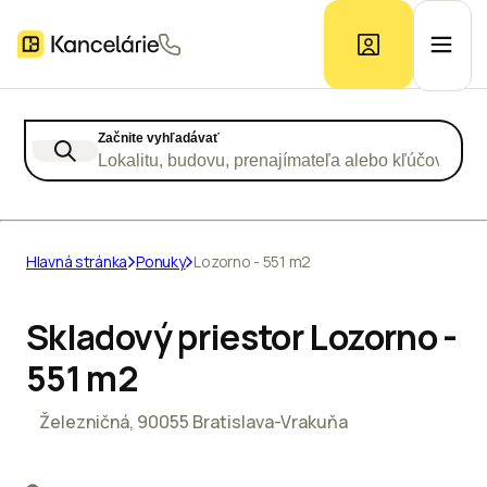
Začnite vyhľadávať
Ponuka kancelárií
Lokalitu, budovu, prenajímateľa alebo kľúčové slo
Prieskum trhu
Hlavná stránka
Ponuky
Lozorno - 551 m2
Kontakt
Skladový priestor Lozorno -
551 m2
Inzerát
Železničná, 90055 Bratislava-Vrakuňa