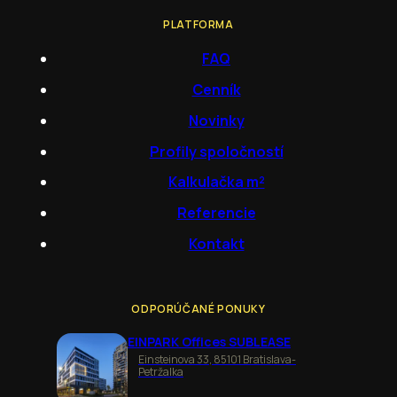
PLATFORMA
FAQ
Cenník
Novinky
Profily spoločností
Kalkulačka m²
Referencie
Kontakt
ODPORÚČANÉ PONUKY
EINPARK Offices SUBLEASE
Einsteinova 33, 85101 Bratislava-
Petržalka