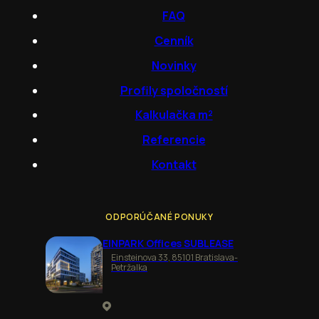
FAQ
Cenník
Novinky
Profily spoločností
Kalkulačka m²
Referencie
Kontakt
ODPORÚČANÉ PONUKY
EINPARK Offices SUBLEASE
Einsteinova 33, 85101 Bratislava-
Petržalka