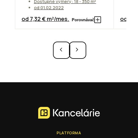
Dostupné výmery: 18 - 350 m²
od 01.02.2022
Do
od 7,32 € m²/mes.
od 13,
Porovnávač
PLATFORMA