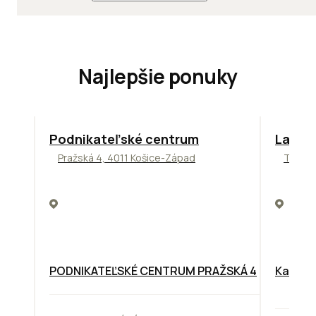
Najlepšie ponuky
ODPORÚČAME
ODPORÚ
Podnikateľské centrum
Lakesi
Pražská 4, 4011 Košice-Západ
Tomáši
PODNIKATEĽSKÉ CENTRUM PRAŽSKÁ 4
Kancelá