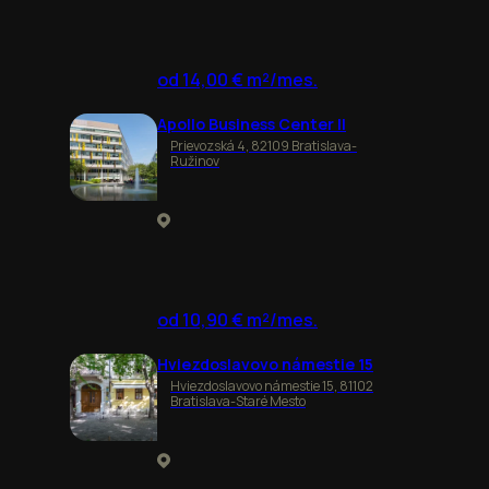
od 14,00 € m²/mes.
Apollo Business Center II
Prievozská 4, 82109 Bratislava-
Ružinov
od 10,90 € m²/mes.
Hviezdoslavovo námestie 15
Hviezdoslavovo námestie 15, 81102
Bratislava-Staré Mesto