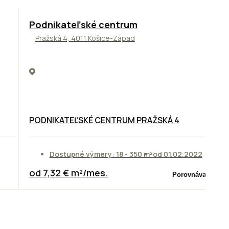
ODPORÚČAME
Podnikateľské centrum
Pražská 4, 4011 Košice-Západ
PODNIKATEĽSKÉ CENTRUM PRAŽSKÁ 4
Dostupné výmery: 18 - 350 m²
od 01.02.2022
od 7,32 € m²/mes.
Porovnávač