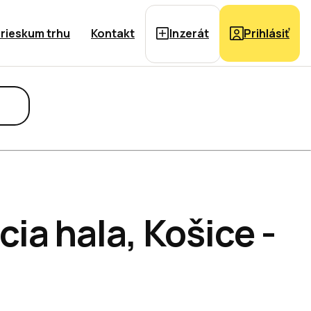
rieskum trhu
Kontakt
Inzerát
Prihlásiť
ia hala, Košice -