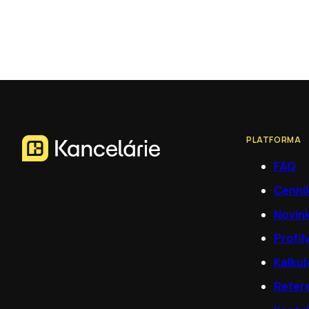
PLATFORMA
FAQ
Cenní
Novin
Profil
Kalkul
Refer