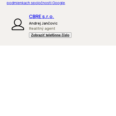
podmienkach spoločnosti Google
.
CBRE s.r.o.
Andrej Jančovic
Realitný agent
Zobraziť telefónne číslo