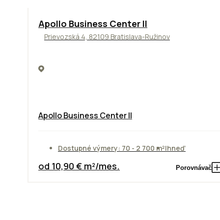
TOP
NOVINKA
ODPORÚČAME
Apollo Business Center II
Prievozská 4, 82109 Bratislava-Ružinov
Apollo Business Center II
Dostupné výmery: 70 - 2 700 m²
Ihneď
od 10,90 € m²/mes.
Porovnávač