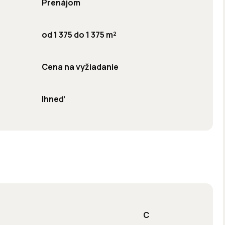
Prenájom
od 1 375 do 1 375 m²
Cena na vyžiadanie
Ihneď
C