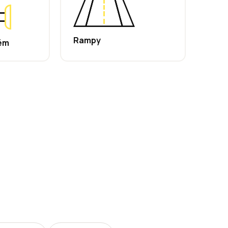
Rampy
ém