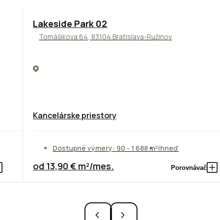
ODPORÚČAME
Lakeside Park 02
Tomášikova 64, 83104 Bratislava-Ružinov
Kancelárske priestory
Dostupné výmery: 90 - 1 688 m²
Ihneď
od 13,90 € m²/mes.
Porovnávač