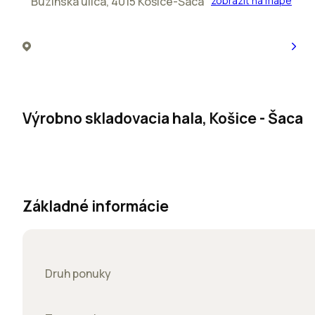
Buzinská ulica, 4015 Košice-Šaca
zobraziť na mape
Výrobno skladovacia hala, Košice - Šaca
Základné informácie
Druh ponuky