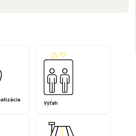
matizácia
Výťah