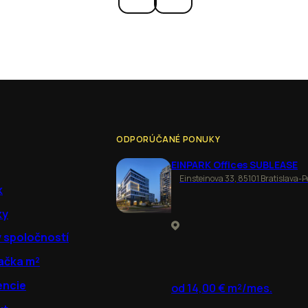
ODPORÚČANÉ PONUKY
EINPARK Offices SUBLEASE
Einsteinova 33, 85101 Bratislava-P
k
ky
y spoločností
ačka m²
encie
od 14,00 € m²/mes.