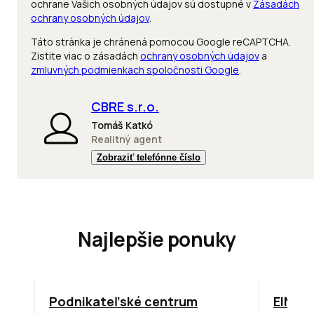
ochrane Vašich osobných údajov sú dostupné v
Zásadách
ochrany osobných údajov
.
Táto stránka je chránená pomocou Google reCAPTCHA.
Zistite viac o zásadách
ochrany osobných údajov
a
zmluvných podmienkach spoločnosti Google
.
CBRE s.r.o.
Tomáš Katkó
Realitný agent
Zobraziť telefónne číslo
Najlepšie ponuky
ODPORÚČAME
TOP
O
Podnikateľské centrum
EINPA