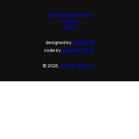
Obchodné podmienky
Cookies
GDPR
designed by
wildcards
code by
wisdomfactory
© 2026,
KANCELARIE, s.r.o.