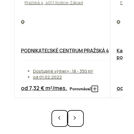
Pražská 4, 4011 Košice-Západ
Einstei
PODNIKATEĽSKÉ CENTRUM PRAŽSKÁ 4
Kancelá
poscho
Dostupné výmery: 18 - 350 m²
od 01.02.2022
Do
od 7,32 € m²/mes.
od 14,
Porovnávač