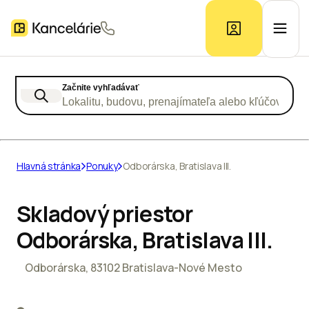
Začnite vyhľadávať
Ponuka kancelárií
Lokalitu, budovu, prenajímateľa alebo kľúčové slo
Prieskum trhu
Hlavná stránka
Ponuky
Odborárska, Bratislava III.
Kontakt
Skladový priestor
Odborárska, Bratislava III.
Inzerát
Odborárska, 83102 Bratislava-Nové Mesto