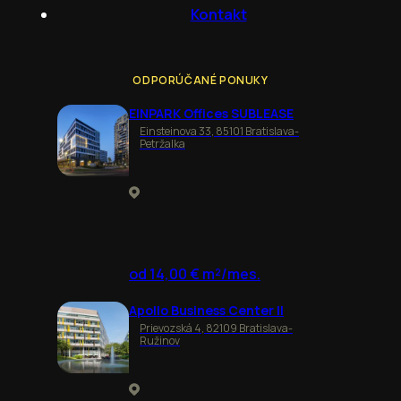
Kontakt
ODPORÚČANÉ PONUKY
EINPARK Offices SUBLEASE
Einsteinova 33, 85101 Bratislava-
Petržalka
od 14,00 € m²/mes.
Apollo Business Center II
Prievozská 4, 82109 Bratislava-
Ružinov