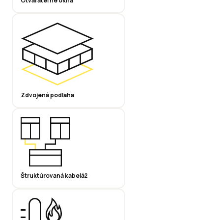
Otvárateľné okná
Zdvojená podlaha
Štruktúrovaná kabeláž