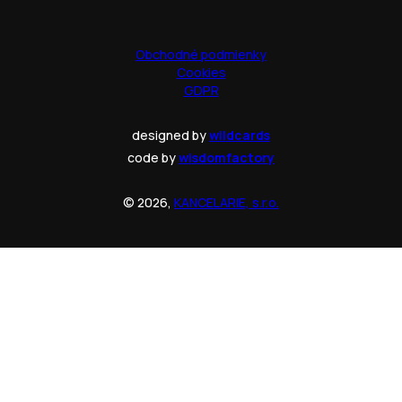
Obchodné podmienky
Cookies
GDPR
designed by
wildcards
code by
wisdomfactory
© 2026,
KANCELARIE, s.r.o.