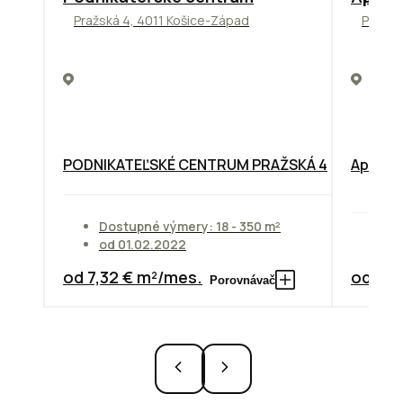
Pražská 4, 4011 Košice-Západ
Prievo
PODNIKATEĽSKÉ CENTRUM PRAŽSKÁ 4
Apollo 
Dostupné výmery: 18 - 350 m²
od 01.02.2022
Do
od 7,32 € m²/mes.
od 10,
Porovnávač