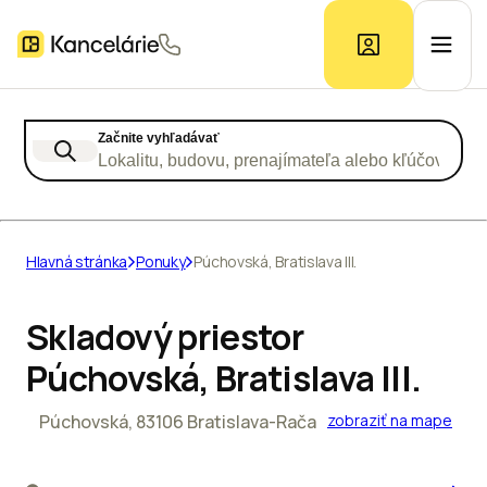
Začnite vyhľadávať
Ponuka kancelárií
Lokalitu, budovu, prenajímateľa alebo kľúčové slo
Prieskum trhu
Hlavná stránka
Ponuky
Púchovská, Bratislava III.
Kontakt
Skladový priestor
Púchovská, Bratislava III.
Inzerát
Púchovská, 83106 Bratislava-Rača
zobraziť na mape