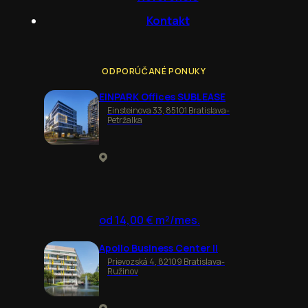
Kontakt
ODPORÚČANÉ PONUKY
EINPARK Offices SUBLEASE
Einsteinova 33, 85101 Bratislava-
Petržalka
od 14,00 € m²/mes.
Apollo Business Center II
Prievozská 4, 82109 Bratislava-
Ružinov