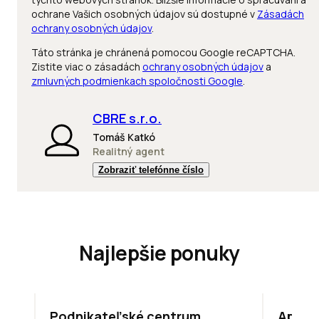
ochrane Vašich osobných údajov sú dostupné v
Zásadách
ochrany osobných údajov
.
Táto stránka je chránená pomocou Google reCAPTCHA.
Zistite viac o zásadách
ochrany osobných údajov
a
zmluvných podmienkach spoločnosti Google
.
CBRE s.r.o.
Tomáš Katkó
Realitný agent
Zobraziť telefónne číslo
Najlepšie ponuky
ODPORÚČAME
TOP
NO
Podnikateľské centrum
Apollo