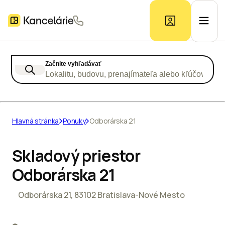
Začnite vyhľadávať
Ponuka kancelárií
Lokalitu, budovu, prenajímateľa alebo kľúčové slo
Prieskum trhu
Hlavná stránka
Ponuky
Odborárska 21
Kontakt
Skladový priestor
Odborárska 21
Inzerát
Odborárska 21, 83102 Bratislava-Nové Mesto