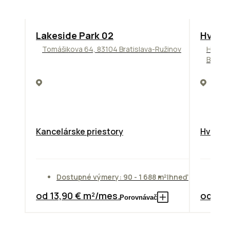
ODPORÚČAME
ODPORÚ
Lakeside Park 02
Hviez
Tomášikova 64, 83104 Bratislava-Ružinov
Hviezd
Bratis
Kancelárske priestory
Hviezdo
Dostupné výmery: 90 - 1 688 m²
Ihneď
Do
od 13,90 € m²/mes.
od 10,
Porovnávač