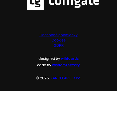
Obchodné podmienky
Cookies
GDPR
designed by
wildcards
code by
wisdomfactory
© 2026,
KANCELARIE, s.r.o.