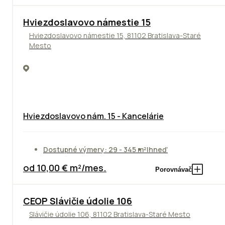
ODPORÚČAME
Hviezdoslavovo námestie 15
Hviezdoslavovo námestie 15, 81102 Bratislava-Staré
Mesto
Hviezdoslavovo nám. 15 - Kancelárie
Dostupné výmery: 29 - 345 m²
Ihneď
od 10,00 € m²/mes.
Porovnávač
CEOP Slávičie údolie 106
Slávičie údolie 106, 81102 Bratislava-Staré Mesto