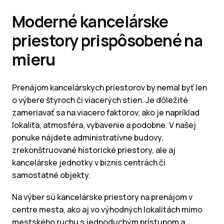
Moderné kancelárske
priestory prispôsobené na
mieru
Prenájom kancelárskych priestorov by nemal byť len
o výbere štyroch či viacerých stien. Je dôležité
zameriavať sa na viacero faktorov, ako je napríklad
lokalita, atmosféra, vybavenie a podobne. V našej
ponuke nájdete administratívne budovy,
zrekonštruované historické priestory, ale aj
kancelárske jednotky v biznis centrách či
samostatné objekty.
Na výber sú kancelárske priestory na prenájom v
centre mesta, ako aj vo výhodných lokalitách mimo
mestského ruchu s jednoduchým prístupom a