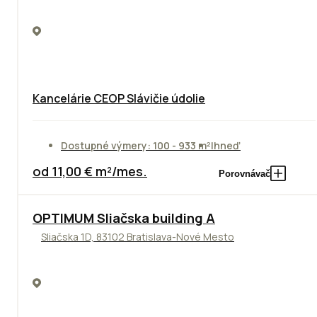
Kancelárie CEOP Slávičie údolie
Dostupné výmery: 100 - 933 m²
Ihneď
od 11,00 € m²/mes.
Porovnávač
OPTIMUM Sliačska building A
Sliačska 1D, 83102 Bratislava-Nové Mesto