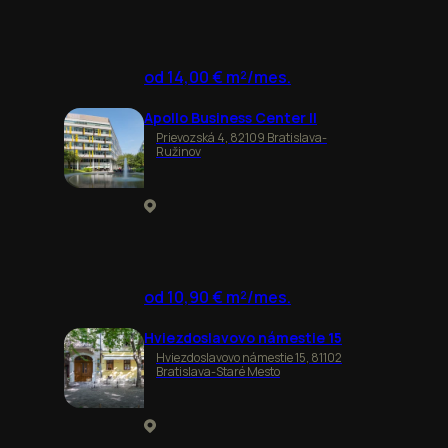
od 14,00 € m²/mes.
Apollo Business Center II
Prievozská 4, 82109 Bratislava-
Ružinov
od 10,90 € m²/mes.
Hviezdoslavovo námestie 15
Hviezdoslavovo námestie 15, 81102
Bratislava-Staré Mesto