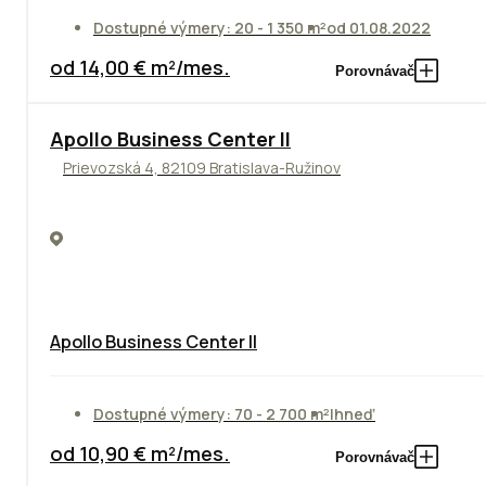
Dostupné výmery: 20 - 1 350 m²
od 01.08.2022
od 14,00 € m²/mes.
Porovnávač
TOP
NOVINKA
ODPORÚČAME
Apollo Business Center II
Prievozská 4, 82109 Bratislava-Ružinov
Apollo Business Center II
Dostupné výmery: 70 - 2 700 m²
Ihneď
od 10,90 € m²/mes.
Porovnávač