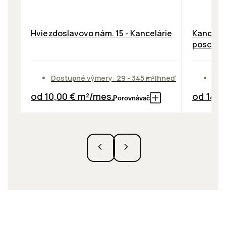
Hviezdoslavovo nám. 15 - Kancelárie
Kancelár
poschod
Dostupné výmery: 29 - 345 m²
Ihneď
Dos
od 10,00 € m²/mes.
od 14,0
Porovnávač