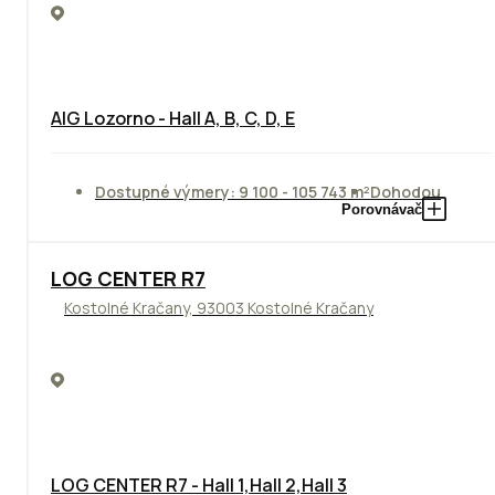
AIG Lozorno - Hall A, B, C, D, E
Dostupné výmery: 9 100 - 105 743 m²
Dohodou
Porovnávač
TOP
LOG CENTER R7
Kostolné Kračany, 93003 Kostolné Kračany
LOG CENTER R7 - Hall 1,Hall 2,Hall 3