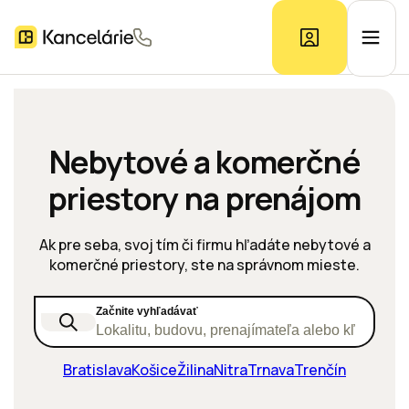
Ponuka kancelárií
Nebytové a komerčné
priestory na prenájom
Prieskum trhu
Ak pre seba, svoj tím či firmu hľadáte nebytové a
Kontakt
komerčné priestory, ste na správnom mieste.
Začnite vyhľadávať
Inzerát
Lokalitu, budovu, prenajímateľa alebo kľúčové s
Bratislava
Košice
Žilina
Nitra
Trnava
Trenčín