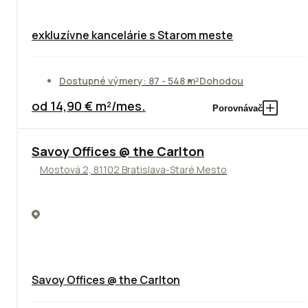
exkluzívne kancelárie s Starom meste
Dostupné výmery: 87 - 548 m²
Dohodou
od 14,90 € m²/mes.
Porovnávač
TOP
Savoy Offices @ the Carlton
Mostová 2, 81102 Bratislava-Staré Mesto
Savoy Offices @ the Carlton