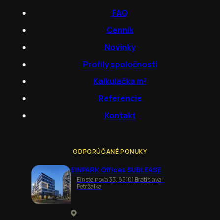
FAQ
Cenník
Novinky
Profily spoločností
Kalkulačka m²
Referencie
Kontakt
ODPORÚČANÉ PONUKY
EINPARK Offices SUBLEASE
Einsteinova 33, 85101 Bratislava-
Petržalka