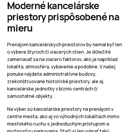
Moderné kancelárske
priestory prispôsobené na
mieru
Prenájom kancelárskych priestorov by nemal byť len
o výbere štyroch či viacerých stien. Je dôležité
zameriavať sa na viacero faktorov, ako je napríklad
lokalita, atmosféra, vybavenie a podobne. V našej
ponuke nájdete administratívne budovy,
zrekonštruované historické priestory, ale aj
kancelárske jednotky v biznis centrách či
samostatné objekty.
Na výber sú kancelárske priestory na prenájom v
centre mesta, ako aj vo výhodných lokalitách mimo
mestského ruchu s jednoduchým prístupom a
možnosťou parkovania. Stačí si len vybrať taký