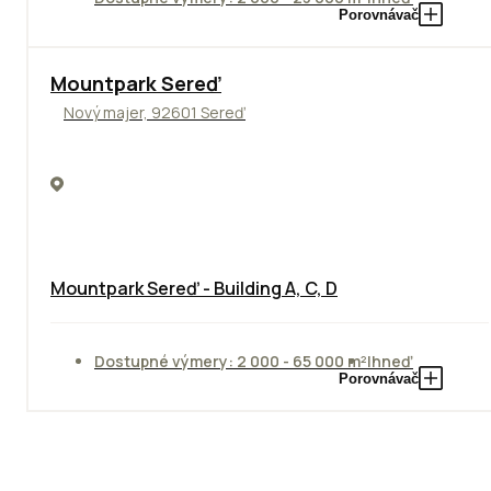
Porovnávač
NOVINKA
Mountpark Sereď
Nový majer, 92601 Sereď
Mountpark Sereď - Building A, C, D
Dostupné výmery: 2 000 - 65 000 m²
Ihneď
Porovnávač