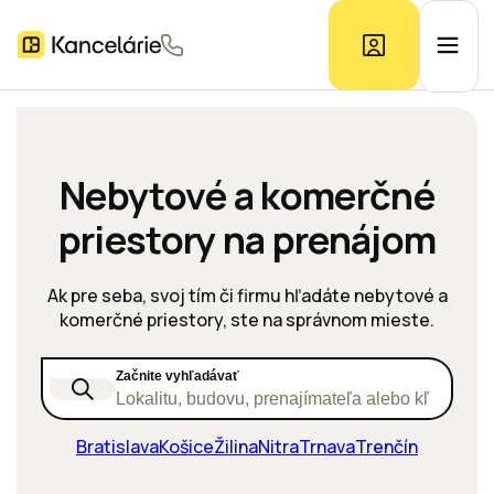
Ponuka kancelárií
Nebytové a komerčné
priestory na prenájom
Prieskum trhu
Ak pre seba, svoj tím či firmu hľadáte nebytové a
Kontakt
komerčné priestory, ste na správnom mieste.
Začnite vyhľadávať
Inzerát
Lokalitu, budovu, prenajímateľa alebo kľúčové s
Bratislava
Košice
Žilina
Nitra
Trnava
Trenčín