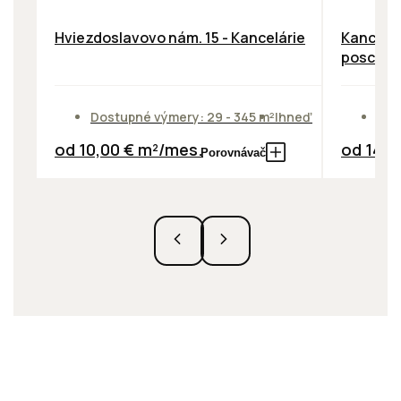
Hviezdoslavovo nám. 15 - Kancelárie
Kancelár
poschod
Dostupné výmery: 29 - 345 m²
Ihneď
Dos
od 10,00 € m²/mes.
od 14,0
Porovnávač