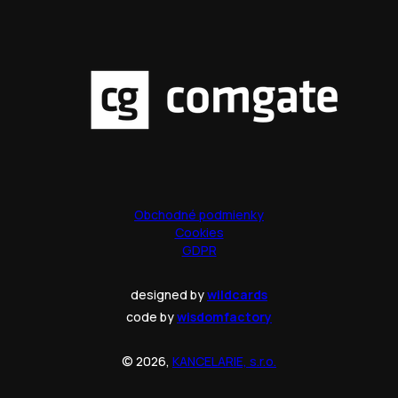
Obchodné podmienky
Cookies
GDPR
designed by
wildcards
code by
wisdomfactory
© 2026,
KANCELARIE, s.r.o.