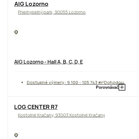
TOP
AIG Lozorno
Priemyselný park, 90055 Lozorno
AIG Lozorno - Hall A, B, C, D, E
Dostupné výmery: 9 100 - 105 743 m²
Dohodou
Porovnávač
TOP
LOG CENTER R7
Kostolné Kračany, 93003 Kostolné Kračany