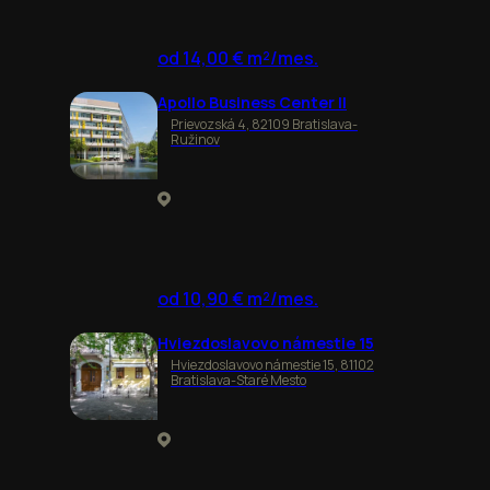
od 14,00 € m²/mes.
Apollo Business Center II
Prievozská 4, 82109 Bratislava-
Ružinov
od 10,90 € m²/mes.
Hviezdoslavovo námestie 15
Hviezdoslavovo námestie 15, 81102
Bratislava-Staré Mesto