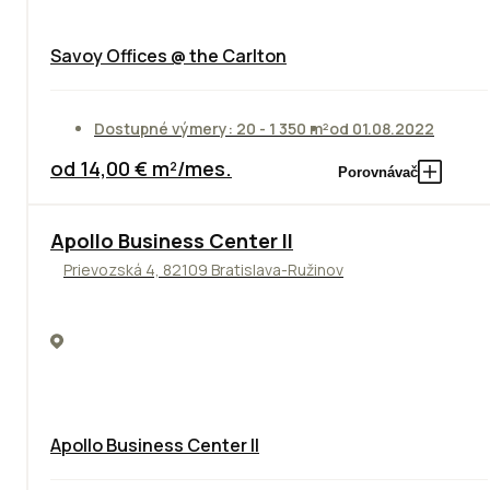
Savoy Offices @ the Carlton
Dostupné výmery: 20 - 1 350 m²
od 01.08.2022
od 14,00 € m²/mes.
Porovnávač
TOP
NOVINKA
ODPORÚČAME
Apollo Business Center II
Prievozská 4, 82109 Bratislava-Ružinov
Apollo Business Center II