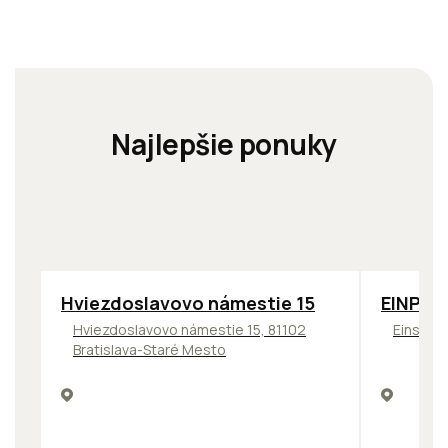
Najlepšie ponuky
ODPORÚČAME
TOP
OD
Hviezdoslavovo námestie 15
EINPAR
Hviezdoslavovo námestie 15, 81102
Einstein
Bratislava-Staré Mesto