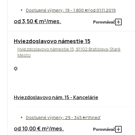
Dostupné výmery: 19 - 1 800 m²
od 01.11.2019
od 3,50 € m²/mes.
Porovnávač
ODPORÚČAME
Hviezdoslavovo námestie 15
Hviezdoslavovo námestie 15, 81102 Bratislava-Staré
Mesto
Hviezdoslavovo nám. 15 - Kancelárie
Dostupné výmery: 29 - 345 m²
Ihneď
od 10,00 € m²/mes.
Porovnávač