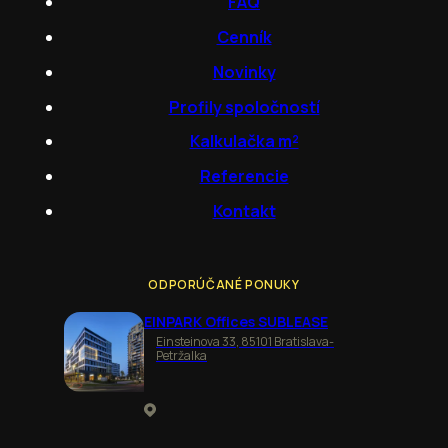
FAQ
Cenník
Novinky
Profily spoločností
Kalkulačka m²
Referencie
Kontakt
ODPORÚČANÉ PONUKY
EINPARK Offices SUBLEASE
Einsteinova 33, 85101 Bratislava-
Petržalka