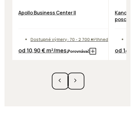
Apollo Business Center II
Kancelár
poschod
Dostupné výmery: 70 - 2 700 m²
Ihneď
Dos
od 10,90 € m²/mes.
od 14,0
Porovnávač