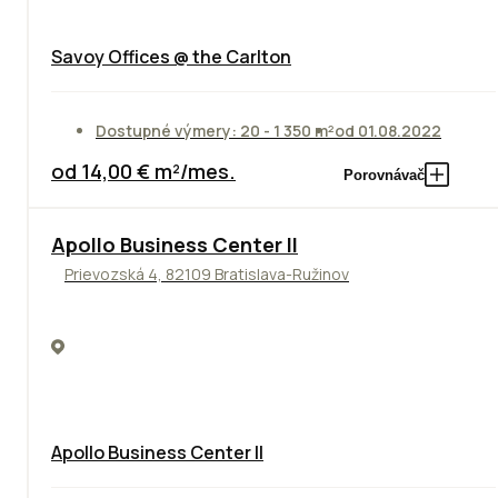
Savoy Offices @ the Carlton
Dostupné výmery: 20 - 1 350 m²
od 01.08.2022
od 14,00 € m²/mes.
Porovnávač
TOP
NOVINKA
ODPORÚČAME
Apollo Business Center II
Prievozská 4, 82109 Bratislava-Ružinov
Apollo Business Center II