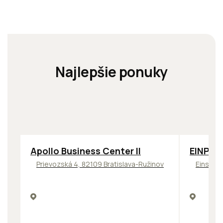
Najlepšie ponuky
TOP
NOVINKA
ODPORÚČAME
TOP
OD
Apollo Business Center II
EINPAR
Prievozská 4, 82109 Bratislava-Ružinov
Einstein