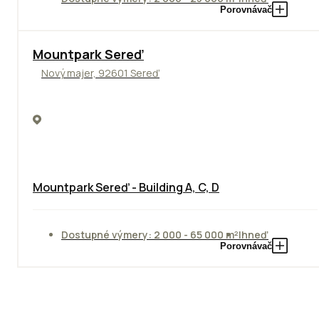
Porovnávač
NOVINKA
Mountpark Sereď
Nový majer, 92601 Sereď
Mountpark Sereď - Building A, C, D
Dostupné výmery: 2 000 - 65 000 m²
Ihneď
Porovnávač