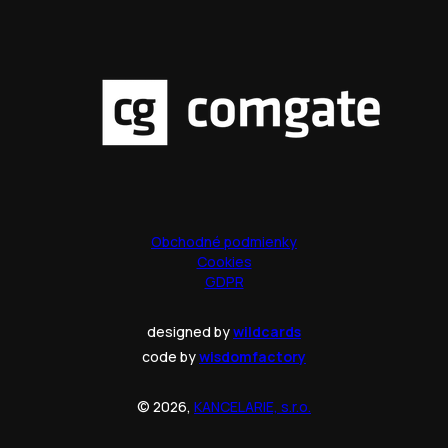
Obchodné podmienky
Cookies
GDPR
designed by
wildcards
code by
wisdomfactory
© 2026,
KANCELARIE, s.r.o.