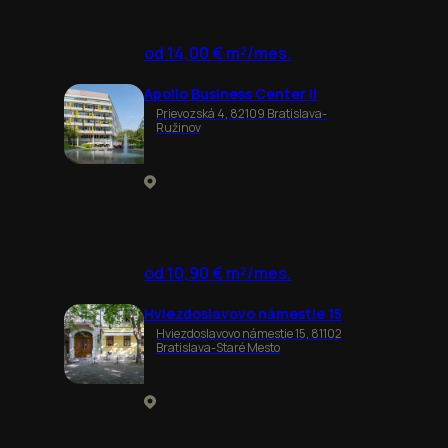
od 14,00 € m²/mes.
Apollo Business Center II
Prievozská 4, 82109 Bratislava-
Ružinov
od 10,90 € m²/mes.
Hviezdoslavovo námestie 15
Hviezdoslavovo námestie 15, 81102
Bratislava-Staré Mesto