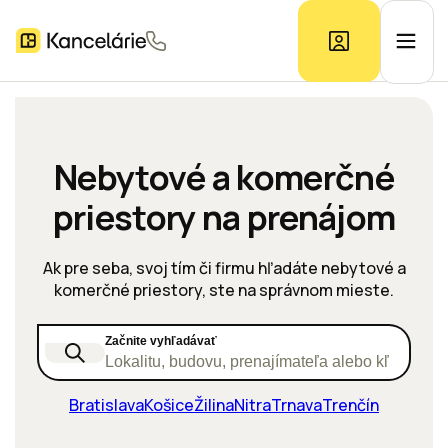
Ponuka kancelárií
Nebytové a komerčné
priestory na prenájom
Prieskum trhu
Ak pre seba, svoj tím či firmu hľadáte nebytové a
Kontakt
komerčné priestory, ste na správnom mieste.
Začnite vyhľadávať
Inzerát
Lokalitu, budovu, prenajímateľa alebo kľúčové s
Bratislava
Košice
Žilina
Nitra
Trnava
Trenčín