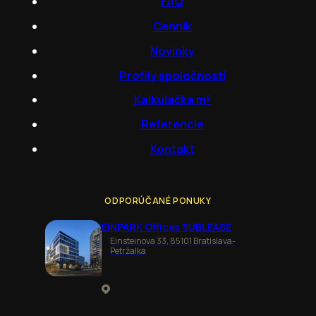
FAQ
Cenník
Novinky
Profily spoločností
Kalkulačka m²
Referencie
Kontakt
ODPORÚČANÉ PONUKY
EINPARK Offices SUBLEASE
Einsteinova 33, 85101 Bratislava-
Petržalka