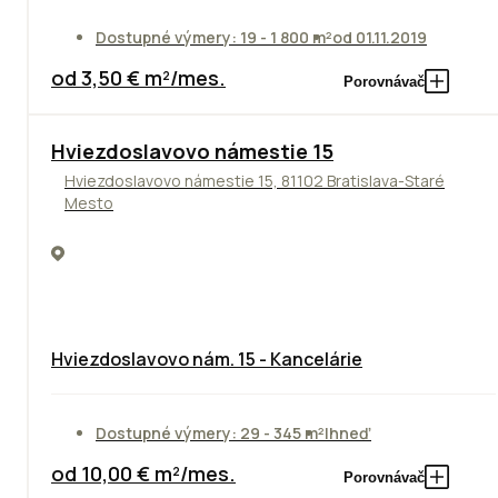
Dostupné výmery: 19 - 1 800 m²
od 01.11.2019
od 3,50 € m²/mes.
Porovnávač
ODPORÚČAME
Hviezdoslavovo námestie 15
Hviezdoslavovo námestie 15, 81102 Bratislava-Staré
Mesto
Hviezdoslavovo nám. 15 - Kancelárie
Dostupné výmery: 29 - 345 m²
Ihneď
od 10,00 € m²/mes.
Porovnávač