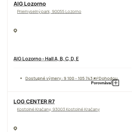
TOP
AIG Lozorno
Priemyselný park, 90055 Lozorno
AIG Lozorno - Hall A, B, C, D, E
Dostupné výmery: 9 100 - 105 743 m²
Dohodou
Porovnávač
TOP
LOG CENTER R7
Kostolné Kračany, 93003 Kostolné Kračany