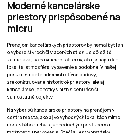
Moderné kancelárske
priestory prispôsobené na
mieru
Prenájom kancelárskych priestorov by nemal byť len
o výbere štyroch či viacerých stien. Je dôležité
zameriavať sa na viacero faktorov, ako je napríklad
lokalita, atmosféra, vybavenie a podobne. V našej
ponuke nájdete administratívne budovy,
zrekonštruované historické priestory, ale aj
kancelárske jednotky v biznis centrách či
samostatné objekty.
Na výber sú kancelárske priestory na prenájom v
centre mesta, ako aj vo výhodných lokalitách mimo
mestského ruchu s jednoduchým prístupom a
možnosťou parkovania. Stačí si len vybrať taký