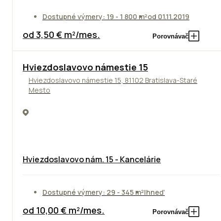
Dostupné výmery: 19 - 1 800 m²
od 01.11.2019
od 3,50 € m²/mes.
Porovnávač
ODPORÚČAME
Hviezdoslavovo námestie 15
Hviezdoslavovo námestie 15, 81102 Bratislava-Staré
Mesto
Hviezdoslavovo nám. 15 - Kancelárie
Dostupné výmery: 29 - 345 m²
Ihneď
od 10,00 € m²/mes.
Porovnávač