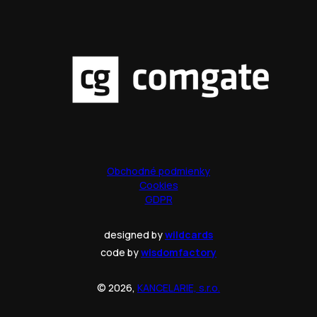
Obchodné podmienky
Cookies
GDPR
designed by
wildcards
code by
wisdomfactory
© 2026,
KANCELARIE, s.r.o.