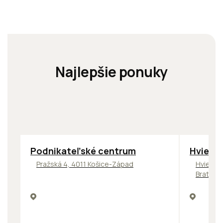
Najlepšie ponuky
ODPORÚČAME
ODPORÚČ
Podnikateľské centrum
Hviezd
Pražská 4, 4011 Košice-Západ
Hviezdo
Bratisl