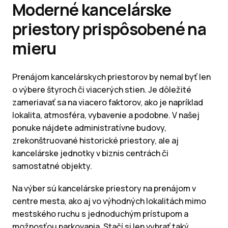
Moderné kancelárske
priestory prispôsobené na
mieru
Prenájom kancelárskych priestorov by nemal byť len
o výbere štyroch či viacerých stien. Je dôležité
zameriavať sa na viacero faktorov, ako je napríklad
lokalita, atmosféra, vybavenie a podobne. V našej
ponuke nájdete administratívne budovy,
zrekonštruované historické priestory, ale aj
kancelárske jednotky v biznis centrách či
samostatné objekty.
Na výber sú kancelárske priestory na prenájom v
centre mesta, ako aj vo výhodných lokalitách mimo
mestského ruchu s jednoduchým prístupom a
možnosťou parkovania. Stačí si len vybrať taký