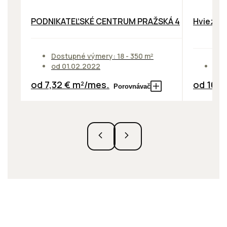
PODNIKATEĽSKÉ CENTRUM PRAŽSKÁ 4
Hviezdos
Dostupné výmery: 18 - 350 m²
od 01.02.2022
Dos
od 7,32 € m²/mes.
od 10,0
Porovnávač