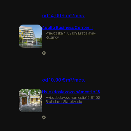
od 14,00 € m²/mes.
Apollo Business Center II
Prievozská 4, 82109 Bratislava-
Ružinov
od 10,90 € m²/mes.
Hviezdoslavovo námestie 15
Hviezdoslavovo námestie 15, 81102
Bratislava-Staré Mesto