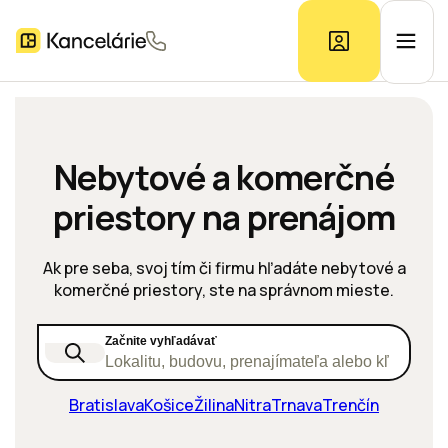
Ponuka kancelárií
Nebytové a komerčné
priestory na prenájom
Prieskum trhu
Ak pre seba, svoj tím či firmu hľadáte nebytové a
Kontakt
komerčné priestory, ste na správnom mieste.
Začnite vyhľadávať
Inzerát
Lokalitu, budovu, prenajímateľa alebo kľúčové s
Bratislava
Košice
Žilina
Nitra
Trnava
Trenčín