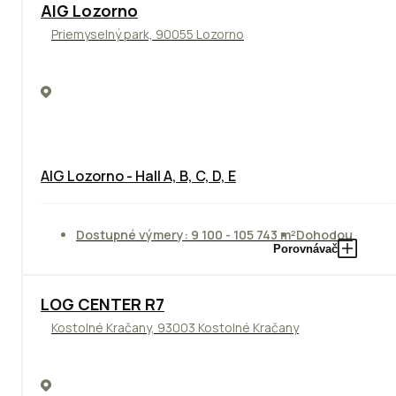
TOP
AIG Lozorno
Priemyselný park, 90055 Lozorno
AIG Lozorno - Hall A, B, C, D, E
Dostupné výmery: 9 100 - 105 743 m²
Dohodou
Porovnávač
TOP
LOG CENTER R7
Kostolné Kračany, 93003 Kostolné Kračany