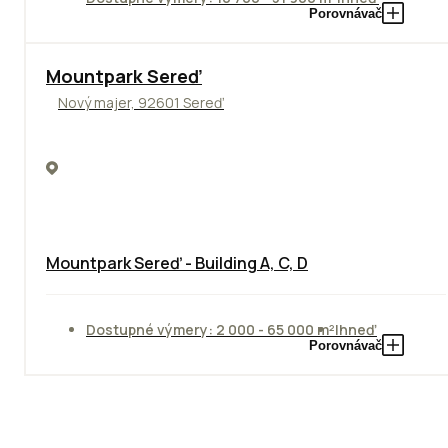
Porovnávač
NOVINKA
Mountpark Sereď
Nový majer, 92601 Sereď
Mountpark Sereď - Building A, C, D
Dostupné výmery: 2 000 - 65 000 m²
Ihneď
Porovnávač