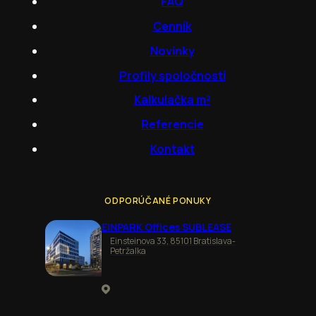
FAQ
Cenník
Novinky
Profily spoločností
Kalkulačka m²
Referencie
Kontakt
ODPORÚČANÉ PONUKY
EINPARK Offices SUBLEASE
Einsteinova 33, 85101 Bratislava-
Petržalka