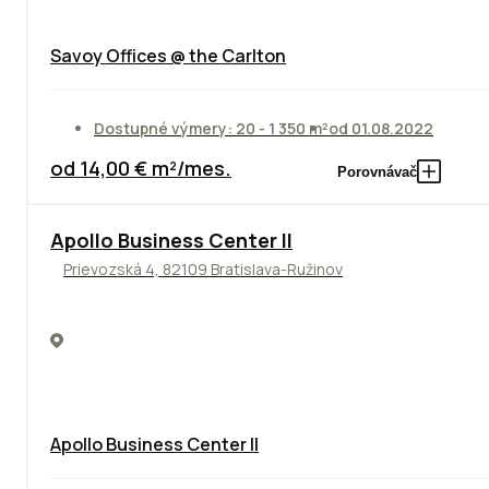
Savoy Offices @ the Carlton
Dostupné výmery: 20 - 1 350 m²
od 01.08.2022
od 14,00 € m²/mes.
Porovnávač
TOP
NOVINKA
ODPORÚČAME
Apollo Business Center II
Prievozská 4, 82109 Bratislava-Ružinov
Apollo Business Center II