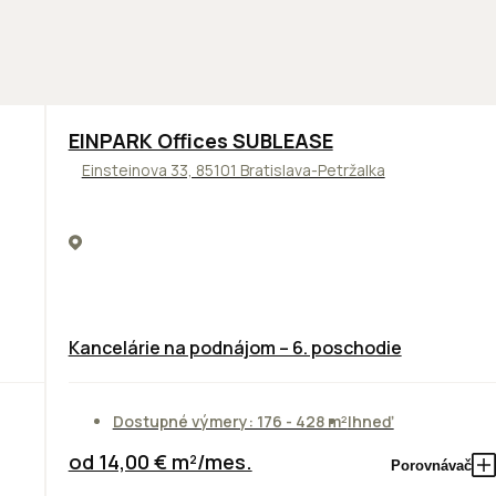
TOP
ODPORÚČAME
EINPARK Offices SUBLEASE
Einsteinova 33, 85101 Bratislava-Petržalka
Kancelárie na podnájom – 6. poschodie
Dostupné výmery: 176 - 428 m²
Ihneď
od 14,00 € m²/mes.
Porovnávač