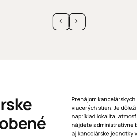
rske
Prenájom kancelárskych p
viacerých stien. Je dôlež
sobené
napríklad lokalita, atmo
nájdete administratívne b
aj kancelárske jednotky v