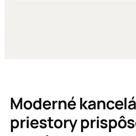
Moderné kancelá
priestory prispô