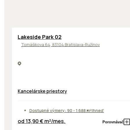
ODPORÚČAME
Lakeside Park 02
Tomášikova 64, 83104 Bratislava-Ružinov
Kancelárske priestory
Dostupné výmery: 90 - 1 688 m²
Ihneď
od 13,90 € m²/mes.
Porovnávač