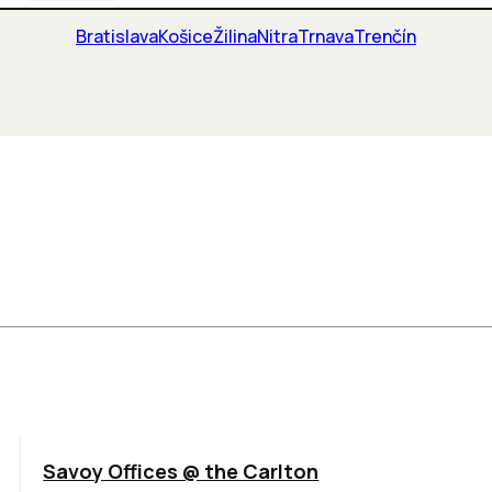
Bratislava
Košice
Žilina
Nitra
Trnava
Trenčín
TOP
Savoy Offices @ the Carlton