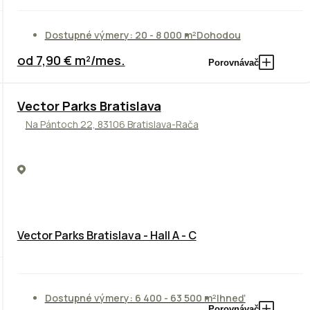
Dostupné výmery: 20 - 8 000 m²
Dohodou
od 7,90 € m²/mes.
Porovnávač
Vector Parks Bratislava
Na Pántoch 22, 83106 Bratislava-Rača
Vector Parks Bratislava - Hall A - C
Dostupné výmery: 6 400 - 63 500 m²
Ihneď
Porovnávač