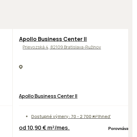
TOP
NOVINKA
ODPORÚČAME
Apollo Business Center II
Prievozská 4, 82109 Bratislava-Ružinov
Apollo Business Center II
Dostupné výmery: 70 - 2 700 m²
Ihneď
od 10,90 € m²/mes.
Porovnávač