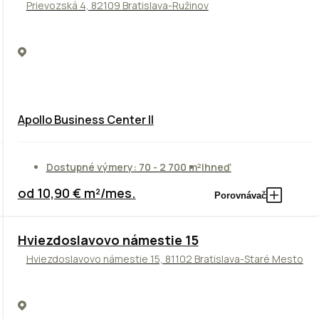
Prievozská 4, 82109 Bratislava-Ružinov
Apollo Business Center II
Dostupné výmery: 70 - 2 700 m²
Ihneď
od 10,90 € m²/mes.
Porovnávač
ODPORÚČAME
Hviezdoslavovo námestie 15
Hviezdoslavovo námestie 15, 81102 Bratislava-Staré Mesto