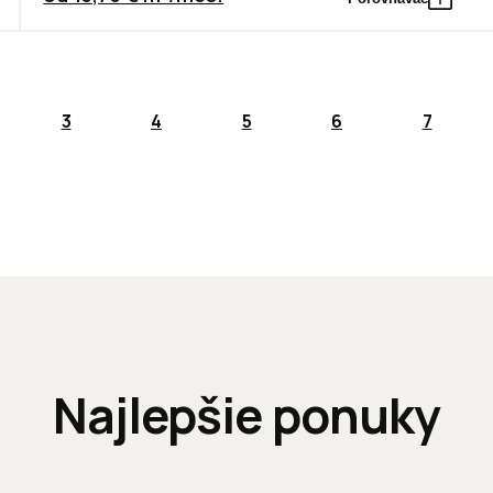
3
4
5
6
7
Najlepšie ponuky