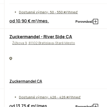
Dostupné výmery: 50 - 550 m²
Ihneď
od 10,90 € m²/mes.
Porovnávač
NOVINKA
Zuckermandel - River Side CA
Žižkova 9, 81102 Bratislava-Staré Mesto
Zuckermandel CA
Dostupné výmery: 426 - 426 m²
Ihneď
od 13,75 € m²/mes.
Porovnávač