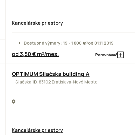
Kancelárske priestory
Dostupné výmery: 19 - 1 800 m²
od 01.11.2019
od 3,50 € m²/mes.
Porovnávač
OPTIMUM Sliačska building A
Sliačska 1D, 83102 Bratislava-Nové Mesto
Kancelárske priestory