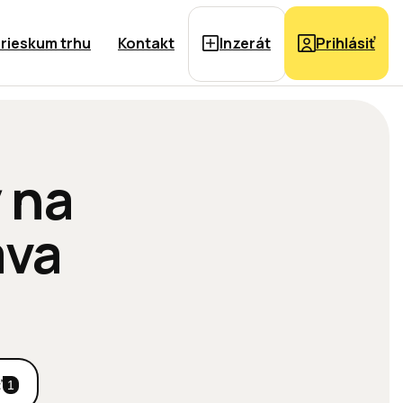
rieskum trhu
Kontakt
Inzerát
Prihlásiť
 na
ava
ť
1