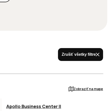
Zrušiť všetky filtre
Zobraziť na mape
TOP
NOVINKA
ODPORÚČAME
Apollo Business Center II