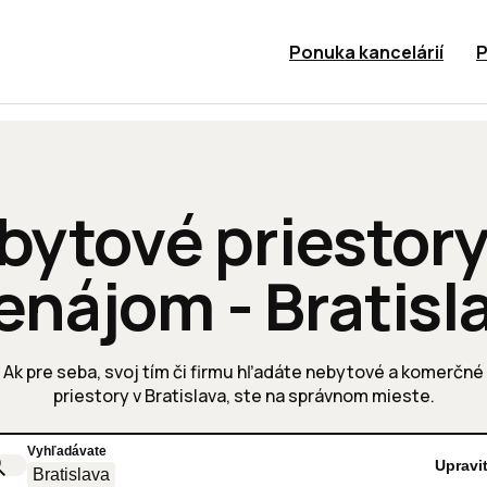
Ponuka kancelárií
P
bytové priestory
enájom - Bratisl
Ak pre seba, svoj tím či firmu hľadáte nebytové a komerčné
priestory v Bratislava, ste na správnom mieste.
Vyhľadávate
Upravi
Bratislava