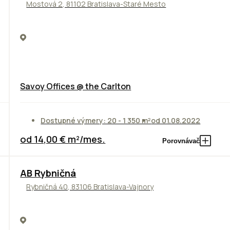
Mostová 2, 81102 Bratislava-Staré Mesto
Savoy Offices @ the Carlton
Dostupné výmery: 20 - 1 350 m²
od 01.08.2022
od 14,00 € m²/mes.
Porovnávač
AB Rybničná
Rybničná 40, 83106 Bratislava-Vajnory