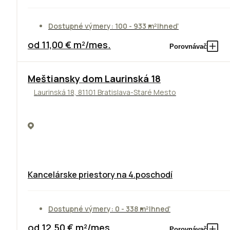
Dostupné výmery: 100 - 933 m²
Ihneď
od 11,00 € m²/mes.
Porovnávač
Meštiansky dom Laurinská 18
Laurinská 18, 81101 Bratislava-Staré Mesto
Kancelárske priestory na 4.poschodí
Dostupné výmery: 0 - 338 m²
Ihneď
od 12,50 € m²/mes.
Porovnávač