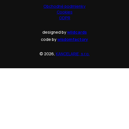
Obchodné podmienky
Cookies
GDPR
designed by
wildcards
code by
wisdomfactory
© 2026,
KANCELARIE, s.r.o.