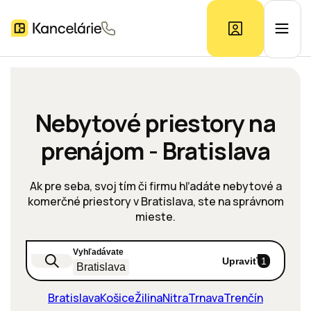
Ponuka kancelárií
Nebytové priestory na
prenájom - Bratislava
Prieskum trhu
Ak pre seba, svoj tím či firmu hľadáte nebytové a
Kontakt
komerčné priestory v Bratislava, ste na správnom
mieste.
Inzerát
Vyhľadávate
Upraviť
1
Bratislava
Bratislava
Košice
Žilina
Nitra
Trnava
Trenčín