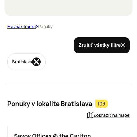
Hlavná stránka
Ponuky
Zrušiť všetky filtre
Bratislava
Ponuky v lokalite Bratislava
103
Zobraziť na mape
TOP
Savoy Offices @ the Carlton