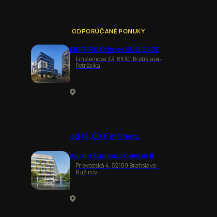
ODPORÚČANÉ PONUKY
EINPARK Offices SUBLEASE
Einsteinova 33, 85101 Bratislava-
Petržalka
od 14,00 € m²/mes.
Apollo Business Center II
Prievozská 4, 82109 Bratislava-
Ružinov