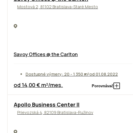
Mostová 2, 81102 Bratislava-Staré Mesto
Savoy Offices @ the Carlton
Dostupné výmery: 20 - 1 350 m²
od 01.08.2022
od 14,00 € m²/mes.
Porovnávač
TOP
NOVINKA
ODPORÚČAME
Apollo Business Center II
Prievozská 4, 82109 Bratislava-Ružinov