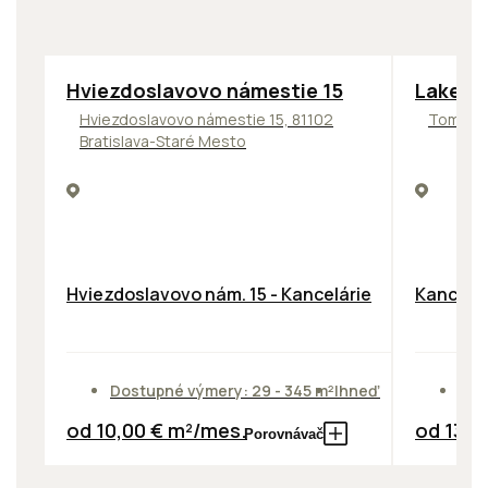
ODPORÚČAME
ODPORÚČ
Hviezdoslavovo námestie 15
Lakesid
Hviezdoslavovo námestie 15, 81102
Tomášik
Bratislava-Staré Mesto
Hviezdoslavovo nám. 15 - Kancelárie
Kancelár
Dostupné výmery: 29 - 345 m²
Ihneď
Dos
od 10,00 € m²/mes.
od 13,9
Porovnávač