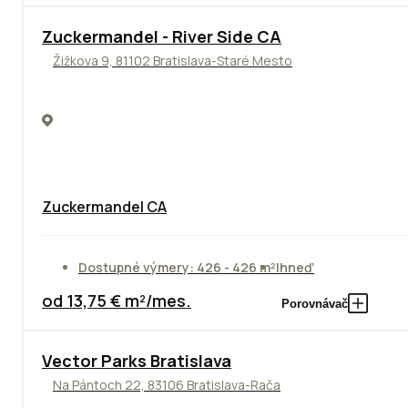
NOVINKA
Zuckermandel - River Side CA
Žižkova 9, 81102 Bratislava-Staré Mesto
Zuckermandel CA
Dostupné výmery: 426 - 426 m²
Ihneď
od 13,75 € m²/mes.
Porovnávač
Vector Parks Bratislava
Na Pántoch 22, 83106 Bratislava-Rača