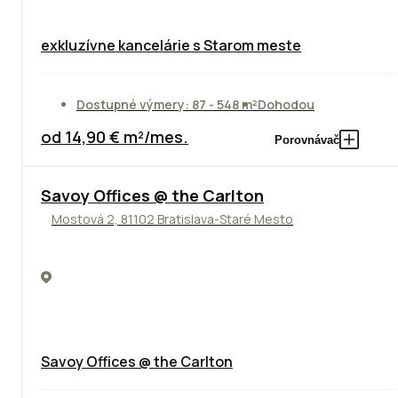
exkluzívne kancelárie s Starom meste
Dostupné výmery: 87 - 548 m²
Dohodou
od 14,90 € m²/mes.
Porovnávač
TOP
Savoy Offices @ the Carlton
Mostová 2, 81102 Bratislava-Staré Mesto
Savoy Offices @ the Carlton