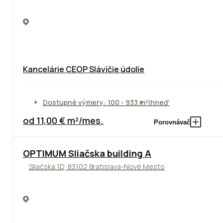
Kancelárie CEOP Slávičie údolie
Dostupné výmery: 100 - 933 m²
Ihneď
od 11,00 € m²/mes.
Porovnávač
OPTIMUM Sliačska building A
Sliačska 1D, 83102 Bratislava-Nové Mesto