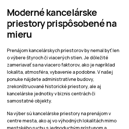
Moderné kancelárske
priestory prispôsobené na
mieru
Prenájom kancelárskych priestorov by nemal byť len
o výbere štyroch či viacerých stien. Je dôležité
zameriavať sa na viacero faktorov, ako je napríklad
lokalita, atmosféra, vybavenie a podobne. V našej
ponuke nájdete administratívne budovy,
zrekonštruované historické priestory, ale aj
kancelárske jednotky v biznis centrách či
samostatné objekty.
Na výber sú kancelárske priestory na prenájom v
centre mesta, ako aj vo výhodných lokalitách mimo
mestského ruchu s jednoduchým prístupom a