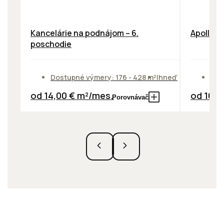
Kancelárie na podnájom – 6.
Apollo B
poschodie
Dostupné výmery: 176 - 428 m²
Ihneď
Dos
od 14,00 € m²/mes.
od 10,9
Porovnávač