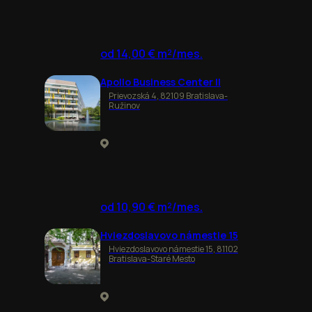
od 14,00 € m²/mes.
Apollo Business Center II
Prievozská 4, 82109 Bratislava-
Ružinov
od 10,90 € m²/mes.
Hviezdoslavovo námestie 15
Hviezdoslavovo námestie 15, 81102
Bratislava-Staré Mesto