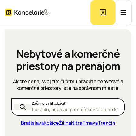
Ponuka kancelárií
Nebytové a komerčné
priestory na prenájom
Prieskum trhu
Ak pre seba, svoj tím či firmu hľadáte nebytové a
Kontakt
komerčné priestory, ste na správnom mieste.
Začnite vyhľadávať
Inzerát
Lokalitu, budovu, prenajímateľa alebo kľúčové s
Bratislava
Košice
Žilina
Nitra
Trnava
Trenčín