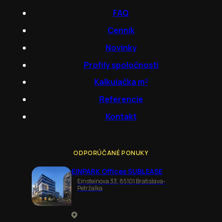
FAQ
Cenník
Novinky
Profily spoločností
Kalkulačka m²
Referencie
Kontakt
ODPORÚČANÉ PONUKY
EINPARK Offices SUBLEASE
Einsteinova 33, 85101 Bratislava-
Petržalka