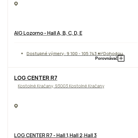
AIG Lozorno - Hall A, B, C, D, E
Dostupné výmery: 9 100 - 105 743 m²
Dohodou
Porovnávač
TOP
LOG CENTER R7
Kostolné Kračany, 93003 Kostolné Kračany
LOG CENTER R7 - Hall 1,Hall 2,Hall 3