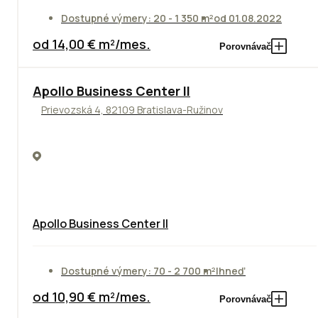
Dostupné výmery: 20 - 1 350 m²
od 01.08.2022
od 14,00 € m²/mes.
Porovnávač
TOP
NOVINKA
ODPORÚČAME
Apollo Business Center II
Prievozská 4, 82109 Bratislava-Ružinov
Apollo Business Center II
Dostupné výmery: 70 - 2 700 m²
Ihneď
od 10,90 € m²/mes.
Porovnávač