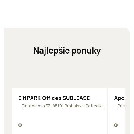
Najlepšie ponuky
TOP
ODPORÚČAME
TOP
NOV
EINPARK Offices SUBLEASE
Apollo 
Einsteinova 33, 85101 Bratislava-Petržalka
Prievozs