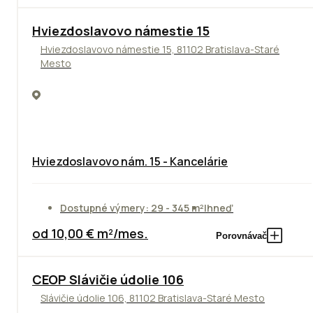
ODPORÚČAME
Hviezdoslavovo námestie 15
Hviezdoslavovo námestie 15, 81102 Bratislava-Staré
Mesto
Hviezdoslavovo nám. 15 - Kancelárie
Dostupné výmery: 29 - 345 m²
Ihneď
od 10,00 € m²/mes.
Porovnávač
CEOP Slávičie údolie 106
Slávičie údolie 106, 81102 Bratislava-Staré Mesto