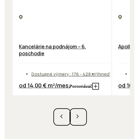
Kancelárie na podnájom – 6.
Apollo B
poschodie
Dostupné výmery: 176 - 428 m²
Ihneď
Dos
od 14,00 € m²/mes.
od 10,9
Porovnávač