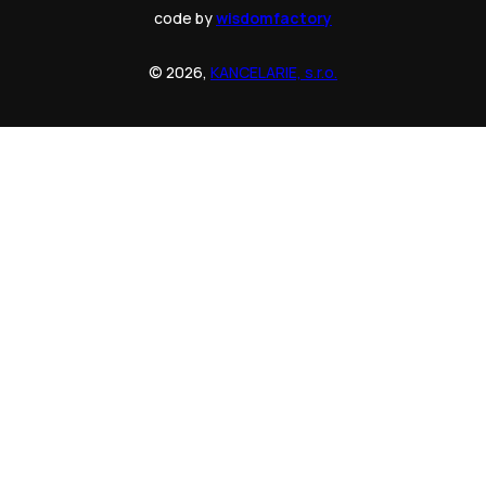
code by
wisdomfactory
© 2026,
KANCELARIE, s.r.o.