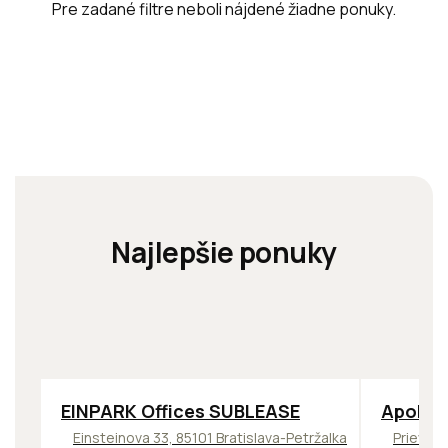
Pre zadané filtre neboli nájdené žiadne ponuky.
Najlepšie ponuky
TOP
ODPORÚČAME
TOP
NOV
EINPARK Offices SUBLEASE
Apollo 
Einsteinova 33, 85101 Bratislava-Petržalka
Prievozs