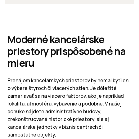
Moderné kancelárske
priestory prispôsobené na
mieru
Prenájom kancelárskych priestorov by nemal byť len
o výbere štyroch či viacerých stien. Je dôležité
zameriavať sa na viacero faktorov, ako je napríklad
lokalita, atmosféra, vybavenie a podobne. V našej
ponuke nájdete administratívne budovy,
zrekonštruované historické priestory, ale aj
kancelárske jednotky v biznis centrách či
samostatné objekty.