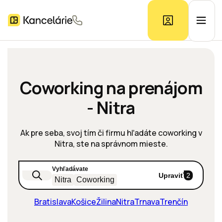
Ponuka kancelárií
Coworking na prenájom
- Nitra
Prieskum trhu
Ak pre seba, svoj tím či firmu hľadáte coworking v
Kontakt
Nitra, ste na správnom mieste.
Vyhľadávate
Inzerát
Upraviť
2
Nitra
Coworking
Bratislava
Košice
Žilina
Nitra
Trnava
Trenčín