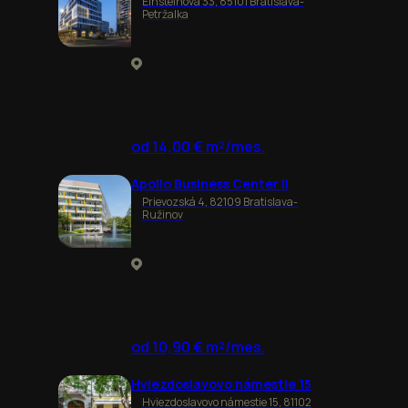
Einsteinova 33, 85101 Bratislava-
Petržalka
od 14,00 € m²/mes.
Apollo Business Center II
Prievozská 4, 82109 Bratislava-
Ružinov
od 10,90 € m²/mes.
Hviezdoslavovo námestie 15
Hviezdoslavovo námestie 15, 81102